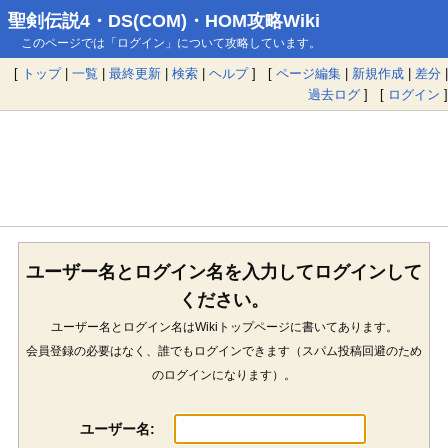
聖剣伝説4・DS(COM)・HOM攻略Wiki
このページでは「ログイン」について攻略しています。
[
トップ
|
一覧
|
最終更新
|
検索
|
ヘルプ
] [
ページ編集
|
新規作成
|
差分
|
過去ログ
] [
ログイン
]
ユーザー名とログイン名を入力してログインして
ください。
ユーザー名とログイン名はWikiトップページに書いてあります。
会員登録の必要はなく、誰でもログインできます（スパム投稿回避のため
のログインになります）。
ユーザー名: