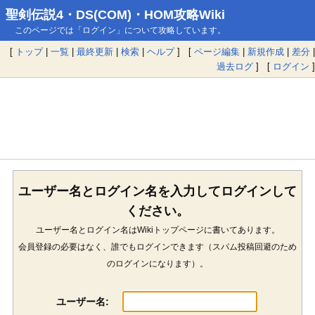
聖剣伝説4・DS(COM)・HOM攻略Wiki
このページでは「ログイン」について攻略しています。
[
トップ
|
一覧
|
最終更新
|
検索
|
ヘルプ
] [
ページ編集
|
新規作成
|
差分
|
過去ログ
] [
ログイン
]
ユーザー名とログイン名を入力してログインして
ください。
ユーザー名とログイン名はWikiトップページに書いてあります。
会員登録の必要はなく、誰でもログインできます（スパム投稿回避のため
のログインになります）。
ユーザー名: