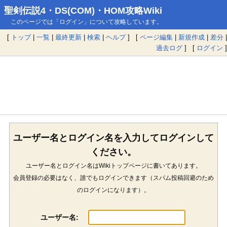
聖剣伝説4・DS(COM)・HOM攻略Wiki
このページでは「ログイン」について攻略しています。
[
トップ
|
一覧
|
最終更新
|
検索
|
ヘルプ
] [
ページ編集
|
新規作成
|
差分
|
過去ログ
] [
ログイン
]
ユーザー名とログイン名を入力してログインして
ください。
ユーザー名とログイン名はWikiトップページに書いてあります。
会員登録の必要はなく、誰でもログインできます（スパム投稿回避のため
のログインになります）。
ユーザー名: