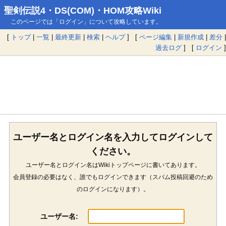
聖剣伝説4・DS(COM)・HOM攻略Wiki
このページでは「ログイン」について攻略しています。
[
トップ
|
一覧
|
最終更新
|
検索
|
ヘルプ
] [
ページ編集
|
新規作成
|
差分
|
過去ログ
] [
ログイン
]
ユーザー名とログイン名を入力してログインして
ください。
ユーザー名とログイン名はWikiトップページに書いてあります。
会員登録の必要はなく、誰でもログインできます（スパム投稿回避のため
のログインになります）。
ユーザー名: