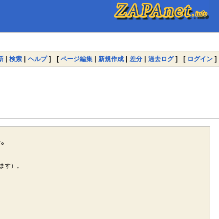
新
|
検索
|
ヘルプ
] [
ページ編集
|
新規作成
|
差分
|
過去ログ
] [
ログイン
]
い。
ます）。