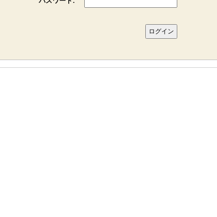
パスワード: