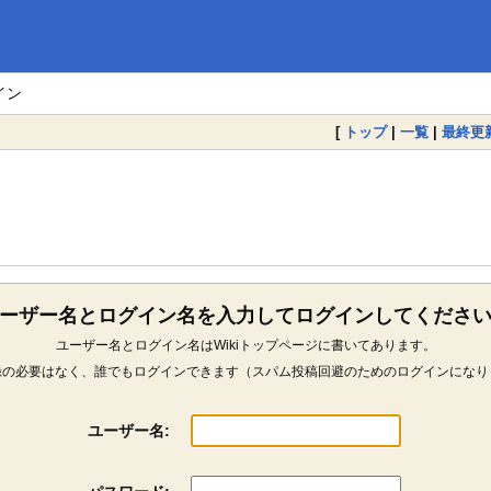
イン
[
トップ
|
一覧
|
最終更
ーザー名とログイン名を入力してログインしてくださ
ユーザー名とログイン名はWikiトップページに書いてあります。
録の必要はなく、誰でもログインできます（スパム投稿回避のためのログインになり
ユーザー名: