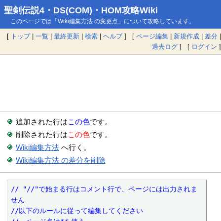
聖剣伝説4・DS(COM)・HOM攻略Wiki
このページでは「Wiki編集方法 の変更点」について攻略しています。
[
トップ
|
一覧
|
最終更新
|
検索
|
ヘルプ
] [
ページ編集
|
新規作成
|
差分
|
過去ログ
] [
ログイン
]
追加された行は
この色
です。
削除された行は
この色
です。
Wiki編集方法
へ行く。
Wiki編集方法 の差分を削除
// "//"で始まる行はコメント行で、ページには出力されま
せん
//以下のルールに従って編集してください