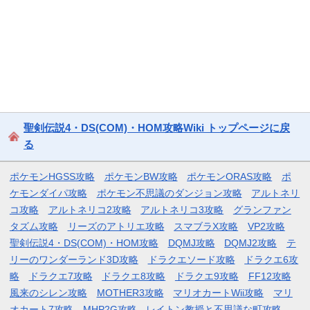
聖剣伝説4・DS(COM)・HOM攻略Wiki トップページに戻
る
ポケモンHGSS攻略
ポケモンBW攻略
ポケモンORAS攻略
ポ
ケモンダイパ攻略
ポケモン不思議のダンジョン攻略
アルトネリ
コ攻略
アルトネリコ2攻略
アルトネリコ3攻略
グランファン
タズム攻略
リーズのアトリエ攻略
スマブラX攻略
VP2攻略
聖剣伝説4・DS(COM)・HOM攻略
DQMJ攻略
DQMJ2攻略
テ
リーのワンダーランド3D攻略
ドラクエソード攻略
ドラクエ6攻
略
ドラクエ7攻略
ドラクエ8攻略
ドラクエ9攻略
FF12攻略
風来のシレン攻略
MOTHER3攻略
マリオカートWii攻略
マリ
オカート7攻略
MHP2G攻略
レイトン教授と不思議な町攻略