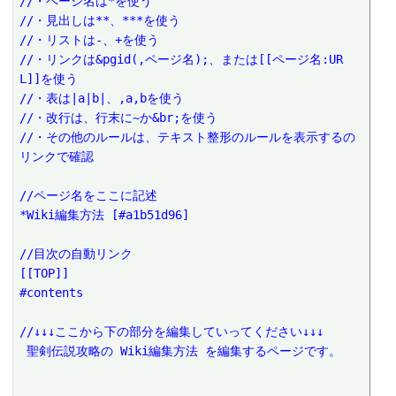
//・ページ名は*を使う
//・見出しは**、***を使う
//・リストは-、+を使う
//・リンクは&pgid(,ページ名);、または[[ページ名:UR
L]]を使う
//・表は|a|b|、,a,bを使う
//・改行は、行末に~か&br;を使う
//・その他のルールは、テキスト整形のルールを表示するの
リンクで確認
//ページ名をここに記述
*Wiki編集方法 [#a1b51d96]
//目次の自動リンク
[[TOP]]
#contents
//↓↓↓ここから下の部分を編集していってください↓↓↓
 聖剣伝説攻略の Wiki編集方法 を編集するページです。