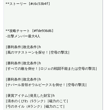
**ストーリー [#c6c53b4f]

**攻略チャート [#fde936d6]

-出撃メンバー最大4人

|勝利条件|敗北条件|h

|風のマナストーンを探せ！|空母の撃沈|

|勝利条件|敗北条件|h

|すべての敵を倒せ！|ロジェの戦闘不能または空母の撃沈|

|勝利条件|敗北条件|h

|ナバール首領オウルビークスを倒せ！|空母の撃沈|

|褒賞アイテム|発見した財宝|h

|清水のくびわ（Sランク）|磁力のこて|

|弓のネイル（Aランク）|磁力のこて|
