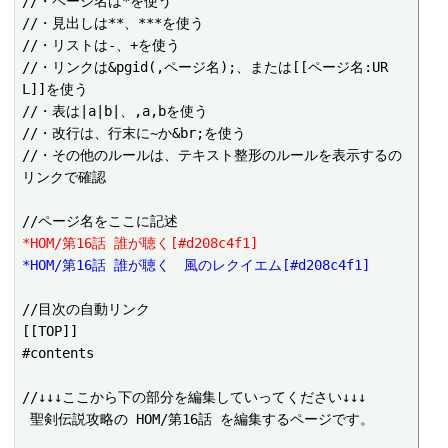
//・ページ名は*を使う

//・見出しは**、***を使う

//・リストは-、+を使う

//・リンクは&pgid(,ページ名);、または[[ページ名:UR
L]]を使う

//・表は|a|b|、,a,bを使う

//・改行は、行末に~か&br;を使う

//・その他のルールは、テキスト整形のルールを表示するの
リンクで確認

*HOM/第16話 誰が聴く[#d208c4f1]
*HOM/第16話 誰が聴く　風のレクイエム[#d208c4f1]
//目次の自動リンク

[[TOP]]

#contents

//↓↓↓ここから下の部分を編集していってください↓↓↓

 聖剣伝説攻略の HOM/第16話 を編集するページです。
