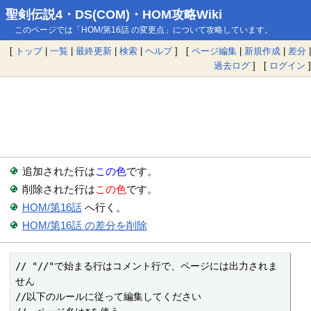
聖剣伝説4・DS(COM)・HOM攻略Wiki
このページでは「HOM/第16話 の変更点」について攻略しています。
[
トップ
|
一覧
|
最終更新
|
検索
|
ヘルプ
] [
ページ編集
|
新規作成
|
差分
|
過去ログ
] [
ログイン
]
追加された行は
この色
です。
削除された行は
この色
です。
HOM/第16話
へ行く。
HOM/第16話 の差分を削除
// "//"で始まる行はコメント行で、ページには出力されま
せん

//以下のルールに従って編集してください
