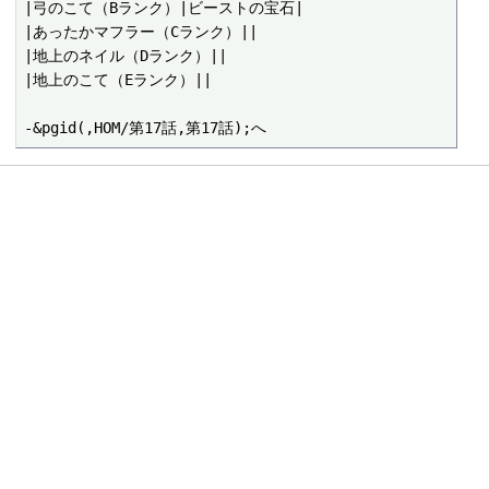
|弓のこて（Bランク）|ビーストの宝石|

|あったかマフラー（Cランク）||

|地上のネイル（Dランク）||

|地上のこて（Eランク）||
