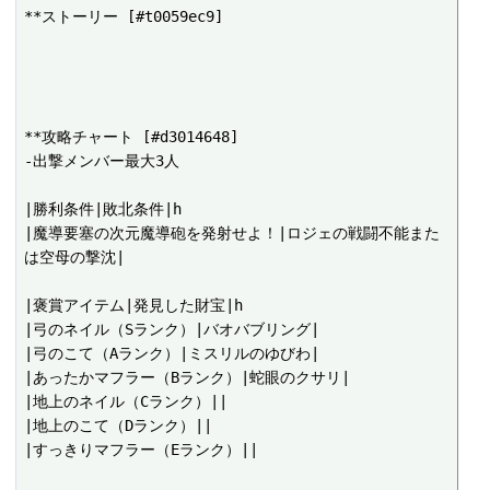
**ストーリー [#t0059ec9]

**攻略チャート [#d3014648]

-出撃メンバー最大3人

|勝利条件|敗北条件|h

|魔導要塞の次元魔導砲を発射せよ！|ロジェの戦闘不能また
は空母の撃沈|

|褒賞アイテム|発見した財宝|h

|弓のネイル（Sランク）|バオバブリング|

|弓のこて（Aランク）|ミスリルのゆびわ|

|あったかマフラー（Bランク）|蛇眼のクサリ|

|地上のネイル（Cランク）||

|地上のこて（Dランク）||

|すっきりマフラー（Eランク）||
