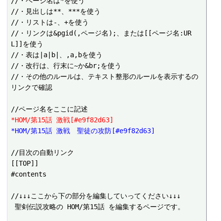
//・ページ名は*を使う

//・見出しは**、***を使う

//・リストは-、+を使う

//・リンクは&pgid(,ページ名);、または[[ページ名:UR
L]]を使う

//・表は|a|b|、,a,bを使う

//・改行は、行末に~か&br;を使う

//・その他のルールは、テキスト整形のルールを表示するの
リンクで確認

*HOM/第15話 激戦[#e9f82d63]
*HOM/第15話 激戦　聖徒の攻防[#e9f82d63]
//目次の自動リンク

[[TOP]]

#contents

//↓↓↓ここから下の部分を編集していってください↓↓↓

 聖剣伝説攻略の HOM/第15話 を編集するページです。
