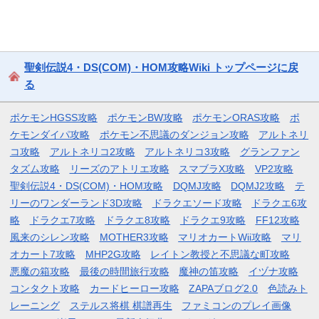
聖剣伝説4・DS(COM)・HOM攻略Wiki トップページに戻
る
ポケモンHGSS攻略
ポケモンBW攻略
ポケモンORAS攻略
ポ
ケモンダイパ攻略
ポケモン不思議のダンジョン攻略
アルトネリ
コ攻略
アルトネリコ2攻略
アルトネリコ3攻略
グランファン
タズム攻略
リーズのアトリエ攻略
スマブラX攻略
VP2攻略
聖剣伝説4・DS(COM)・HOM攻略
DQMJ攻略
DQMJ2攻略
テ
リーのワンダーランド3D攻略
ドラクエソード攻略
ドラクエ6攻
略
ドラクエ7攻略
ドラクエ8攻略
ドラクエ9攻略
FF12攻略
風来のシレン攻略
MOTHER3攻略
マリオカートWii攻略
マリ
オカート7攻略
MHP2G攻略
レイトン教授と不思議な町攻略
悪魔の箱攻略
最後の時間旅行攻略
魔神の笛攻略
イヅナ攻略
コンタクト攻略
カードヒーロー攻略
ZAPAブログ2.0
色読みト
レーニング
ステルス将棋 棋譜再生
ファミコンのプレイ画像