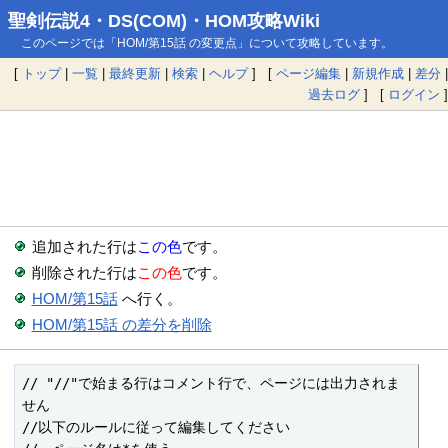
聖剣伝説4・DS(COM)・HOM攻略Wiki
このページでは「HOM/第15話 の変更点」について攻略しています。
[
トップ
|
一覧
|
最終更新
|
検索
|
ヘルプ
] [
ページ編集
|
新規作成
|
差分
|
過去ログ
] [
ログイン
]
追加された行は
この色
です。
削除された行は
この色
です。
HOM/第15話
へ行く。
HOM/第15話 の差分を削除
// "//"で始まる行はコメント行で、ページには出力されま
せん

//以下のルールに従って編集してください
