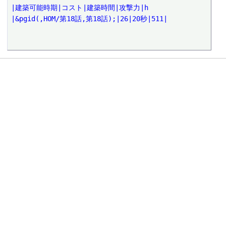
|建築可能時期|コスト|建築時間|攻撃力|h
|&pgid(,HOM/第18話,第18話);|26|20秒|511|