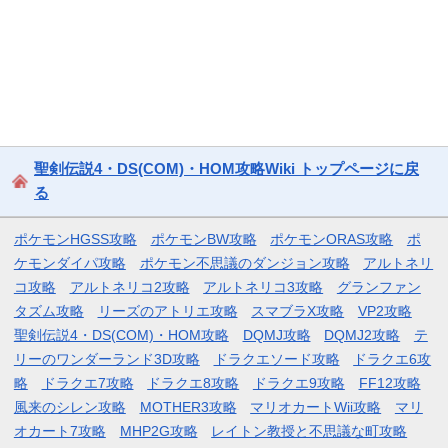
聖剣伝説4・DS(COM)・HOM攻略Wiki トップページに戻
る
ポケモンHGSS攻略
ポケモンBW攻略
ポケモンORAS攻略
ポ
ケモンダイパ攻略
ポケモン不思議のダンジョン攻略
アルトネリ
コ攻略
アルトネリコ2攻略
アルトネリコ3攻略
グランファン
タズム攻略
リーズのアトリエ攻略
スマブラX攻略
VP2攻略
聖剣伝説4・DS(COM)・HOM攻略
DQMJ攻略
DQMJ2攻略
テ
リーのワンダーランド3D攻略
ドラクエソード攻略
ドラクエ6攻
略
ドラクエ7攻略
ドラクエ8攻略
ドラクエ9攻略
FF12攻略
風来のシレン攻略
MOTHER3攻略
マリオカートWii攻略
マリ
オカート7攻略
MHP2G攻略
レイトン教授と不思議な町攻略