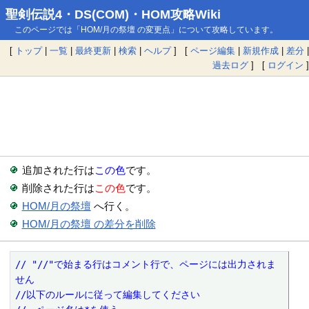
聖剣伝説4・DS(COM)・HOM攻略Wiki
このページでは「HOM/月の祭壇 の変更点」について攻略しています。
[
トップ
|
一覧
|
最終更新
|
検索
|
ヘルプ
] [
ページ編集
|
新規作成
|
差分
|
過去ログ
] [
ログイン
]
追加された行は
この色
です。
削除された行は
この色
です。
HOM/月の祭壇
へ行く。
HOM/月の祭壇 の差分を削除
// "//"で始まる行はコメント行で、ページには出力されま
せん
//以下のルールに従って編集してください