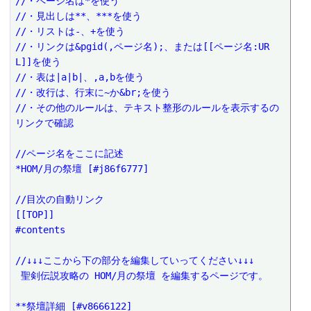
//・ページ名は*を使う
//・見出しは**、***を使う
//・リストは-、+を使う
//・リンクは&pgid(,ページ名);、または[[ページ名:UR
L]]を使う
//・表は|a|b|、,a,bを使う
//・改行は、行末に~か&br;を使う
//・その他のルールは、テキスト整形のルールを表示するの
リンクで確認
//ページ名をここに記述
*HOM/月の祭壇 [#j86f6777]
//目次の自動リンク
[[TOP]]
#contents
//↓↓↓ここから下の部分を編集していってください↓↓↓
 聖剣伝説攻略の HOM/月の祭壇 を編集するページです。
**祭壇詳細 [#v8666122]