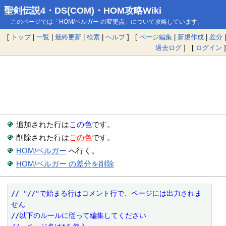
聖剣伝説4・DS(COM)・HOM攻略Wiki
このページでは「HOM/ベルガー の変更点」について攻略しています。
[
トップ
|
一覧
|
最終更新
|
検索
|
ヘルプ
] [
ページ編集
|
新規作成
|
差分
|
過去ログ
] [
ログイン
]
追加された行は
この色
です。
削除された行は
この色
です。
HOM/ベルガー
へ行く。
HOM/ベルガー の差分を削除
// "//"で始まる行はコメント行で、ページには出力されま
せん
//以下のルールに従って編集してください