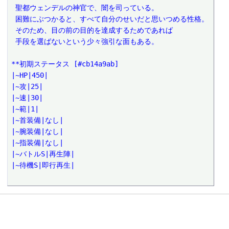
 聖都ウェンデルの神官で、闇を司っている。
 困難にぶつかると、すべて自分のせいだと思いつめる性格。
 そのため、目の前の目的を達成するためであれば
 手段を選ばないという少々強引な面もある。
**初期ステータス [#cb14a9ab]
|~HP|450|
|~攻|25|
|~速|30|
|~範|1|
|~首装備|なし|
|~腕装備|なし|
|~指装備|なし|
|~バトルS|再生陣|
|~待機S|即行再生|