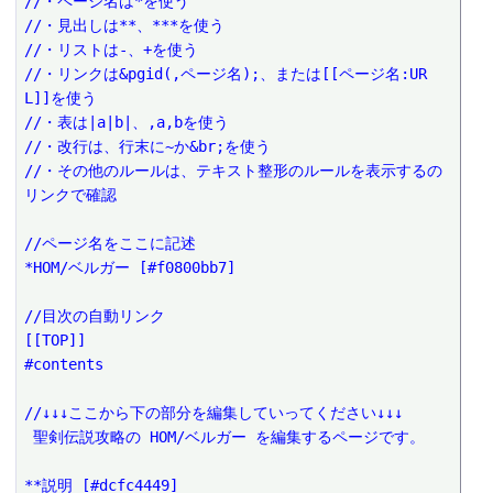
//・ページ名は*を使う
//・見出しは**、***を使う
//・リストは-、+を使う
//・リンクは&pgid(,ページ名);、または[[ページ名:UR
L]]を使う
//・表は|a|b|、,a,bを使う
//・改行は、行末に~か&br;を使う
//・その他のルールは、テキスト整形のルールを表示するの
リンクで確認
//ページ名をここに記述
*HOM/ベルガー [#f0800bb7]
//目次の自動リンク
[[TOP]]
#contents
//↓↓↓ここから下の部分を編集していってください↓↓↓
 聖剣伝説攻略の HOM/ベルガー を編集するページです。
**説明 [#dcfc4449]