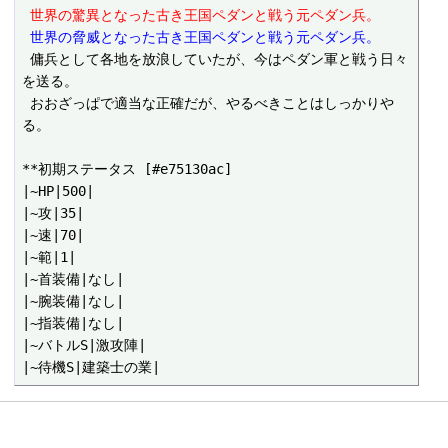
 世界の驚異となった古き王国ペダンと戦う元ペダン兵。
 世界の脅威となった古き王国ペダンと戦う元ペダン兵。
 傭兵として各地を放浪していたが、今はペダン軍と戦う日々
を送る。

 おおざっぱで適当な正確だが、やるべきことはしっかりや
る。

**初期ステータス [#e75130ac]

|~HP|500|

|~攻|35|

|~速|70|

|~範|1|

|~首装備|なし|

|~腕装備|なし|

|~指装備|なし|

|~バトルS|激攻陣|
