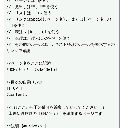
//・ページ名は*を使う

//・見出しは**、***を使う

//・リストは-、+を使う

//・リンクは&pgid(,ページ名);、または[[ページ名:UR
L]]を使う

//・表は|a|b|、,a,bを使う

//・改行は、行末に~か&br;を使う

//・その他のルールは、テキスト整形のルールを表示するの
リンクで確認

//ページ名をここに記述

*HOM/キュカ [#x4a43e15]

//目次の自動リンク

[[TOP]]

#contents

//↓↓↓ここから下の部分を編集していってください↓↓↓

 聖剣伝説攻略の HOM/キュカ を編集するページです。
