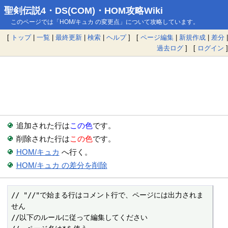
聖剣伝説4・DS(COM)・HOM攻略Wiki
このページでは「HOM/キュカ の変更点」について攻略しています。
[
トップ
|
一覧
|
最終更新
|
検索
|
ヘルプ
] [
ページ編集
|
新規作成
|
差分
|
過去ログ
] [
ログイン
]
追加された行は
この色
です。
削除された行は
この色
です。
HOM/キュカ
へ行く。
HOM/キュカ の差分を削除
// "//"で始まる行はコメント行で、ページには出力されま
せん

//以下のルールに従って編集してください
