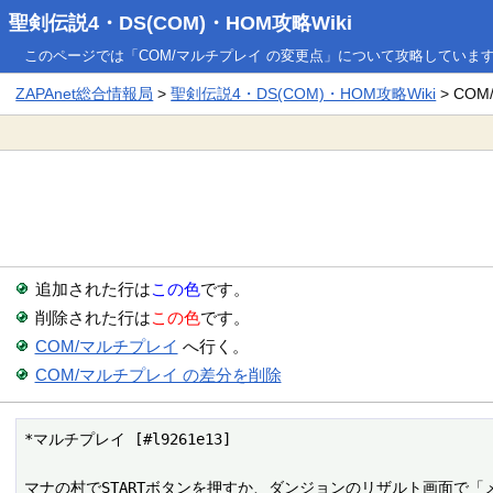
聖剣伝説4・DS(COM)・HOM攻略Wiki
このページでは「COM/マルチプレイ の変更点」について攻略していま
ZAPAnet総合情報局
>
聖剣伝説4・DS(COM)・HOM攻略Wiki
> CO
追加された行は
この色
です。
削除された行は
この色
です。
COM/マルチプレイ
へ行く。
COM/マルチプレイ の差分を削除
*マルチプレイ [#l9261e13]

マナの村でSTARTボタンを押すか、ダンジョンのリザルト画面で