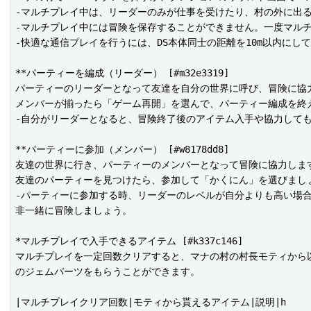
-マルチプレイ中は、リーダーのみが仕事を受けたり、村の外に出る
-マルチプレイ中には冒険を保存することができません。一度マルチ
-快適な通信プレイを行うには、DS本体同士の距離を10m以内にして
**パーティーを編成（リーダー） [#m32e3319]

パーティーのリーダーとなって友達を自分の世界に呼び、冒険に協力
メンバーが揃ったら「ゲーム再開」を選んで、パーティー編成を終え
-自分がリーダーとなると、冒険終了後のアイテム入手や協力しても
**パーティーに参加（メンバー） [#w8178dd8]

友達の世界に行き、パーティーのメンバーとなって冒険に協力します
友達のパーティーを見つけたら、参加して「かくにん」を選びまし
-パーティーに参加する時、リーダーのレベルが自分よりも高い場
非一緒に冒険しましょう。

*マルチプレイで入手できるアイテム [#k337c146]

マルチプレイを一定回数クリアすると、マナの村の村長モティから
のジェムパーツをもらうことができます。
