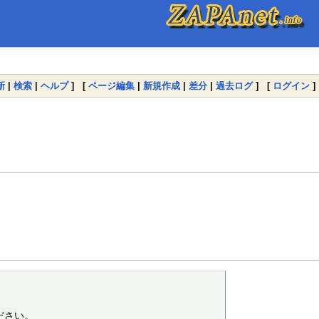
新
|
検索
|
ヘルプ
] [
ページ編集
|
新規作成
|
差分
|
過去ログ
] [
ログイン
]
さい。
