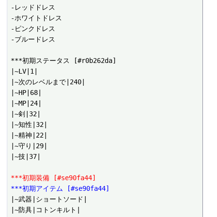
-レッドドレス

-ホワイトドレス

-ピンクドレス

-ブルードレス

***初期ステータス [#r0b262da]

|~LV|1|

|~次のレベルまで|240|

|~HP|68|

|~MP|24|

|~剣|32|

|~知性|32|

|~精神|22|

|~守り|29|

|~技|37|

***初期装備 [#se90fa44]
***初期アイテム [#se90fa44]
|~武器|ショートソード|

|~防具|コトンキルト|
