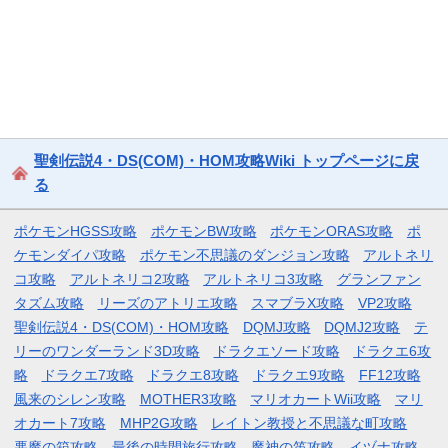
聖剣伝説4・DS(COM)・HOM攻略Wiki トップページに戻
る
ポケモンHGSS攻略
ポケモンBW攻略
ポケモンORAS攻略
ポ
ケモンダイパ攻略
ポケモン不思議のダンジョン攻略
アルトネリ
コ攻略
アルトネリコ2攻略
アルトネリコ3攻略
グランファン
タズム攻略
リーズのアトリエ攻略
スマブラX攻略
VP2攻略
聖剣伝説4・DS(COM)・HOM攻略
DQMJ攻略
DQMJ2攻略
テ
リーのワンダーランド3D攻略
ドラクエソード攻略
ドラクエ6攻
略
ドラクエ7攻略
ドラクエ8攻略
ドラクエ9攻略
FF12攻略
風来のシレン攻略
MOTHER3攻略
マリオカートWii攻略
マリ
オカート7攻略
MHP2G攻略
レイトン教授と不思議な町攻略
悪魔の箱攻略
最後の時間旅行攻略
魔神の笛攻略
イヅナ攻略