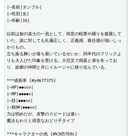
|~名前|タンブル|

|~性別|女|

|~年齢|16|

以前は旅の楽士の一員として、得意の軽業や踊りを披露して
いた。誰に対しても礼儀正しく、正義感、責任感が強いしっ
かりもの。

立ち振る舞いが落ち着いているせいか、同年代のフリックよ
りも大人びた印象を受ける。大厄災で両親と弟を失ってお
り、故郷の仲間と共にイルージャに移り住んでいる。

***成長率 [#y467f375]

|~HP|◆◆◇◇◇|

|~MP|◆◆◆◆◇|

|~技|◆◆◆◇◇|

|~精神|◆◆◆◇◇|

力は弱めだが、攻撃のスピードは速い。

魔法もわりと得意なおどり子タイプ

***キャラクターの色 [#k3d57b9c]
