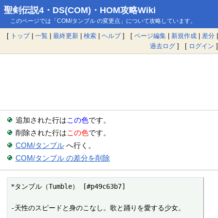
聖剣伝説4・DS(COM)・HOM攻略Wiki
このページでは「COM/タンブル の変更点」について攻略しています。
[
トップ
|
一覧
|
最終更新
|
検索
|
ヘルプ
] [
ページ編集
|
新規作成
|
差分
|
過去ログ
] [
ログイン
]
追加された行は
この色
です。
削除された行は
この色
です。
COM/タンブル
へ行く。
COM/タンブル の差分を削除
*タンブル（Tumble） [#p49c63b7]

-天性のスピードと身のこなし。歌と踊りを愛する少女。
