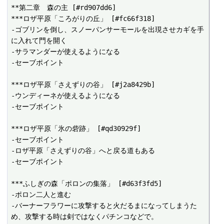
**第二章　森の主 [#rd907dd6]

***ロザ平原「ころがりの丘」 [#fc66f318]

-ゴブリンを倒し、スノーパンサーモールを出現させカギを手
に入れて門を開く

-サラマンダーが使えるようになる

-セーブポイント

***ロザ平原「さえずりの谷」 [#j2a8429b]

-ウンディーネが使えるようになる

-セーブポイント

***ロザ平原「氷の砦跡」 [#qd30929f]

-セーブポイント

-ロザ平原「さえずりの谷」へと戻る道もある

-セーブポイント

***ふしぎの森「ポロンの集落」 [#d63f3fd5]

-ポロン二人と進む

-バーナーフラワーに攻撃すると火だるまになってしまうた
め、攻撃する時は剣ではなくパチンコなどで。
