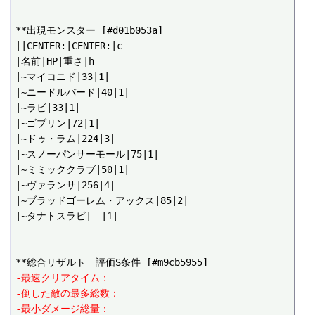
**出現モンスター [#d01b053a]

||CENTER:|CENTER:|c

|名前|HP|重さ|h

|~マイコニド|33|1|

|~ニードルバード|40|1|

|~ラビ|33|1|

|~ゴブリン|72|1|

|~ドゥ・ラム|224|3|

|~スノーパンサーモール|75|1|

|~ミミッククラブ|50|1|

|~ヴァランサ|256|4|

|~ブラッドゴーレム・アックス|85|2|

|~タナトスラビ|　|1|

-最速クリアタイム：
-倒した敵の最多総数：
-最小ダメージ総量：