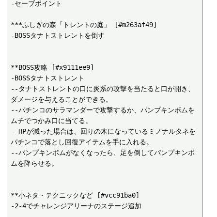
-セーブポイント

***ふしぎの森「トレントの庭」 [#m263af49]

-BOSSタナトストレントを倒す

**BOSS攻略 [#x9111ee9]

-BOSSタナトストレント

--タナトストレントの口に炎系の攻撃を当たると口が開き、
ダメージを与えることができる。

--パチンコのサラマンダーで攻撃するか、パンプキンボムを
ムチでつかみ口に当てる。

--HPが減った場合は、回りの木になっているミノナルタネを
パチンコで落とし回復アイテムを手に入れる。

--パンプキンボムがなくなったら、足を倒してパンプキンボ
ムを降らせる。

**小ネタ・テクニックなど [#vcc91ba0]

-2-4でチャレンジアリーナのステージ追加
