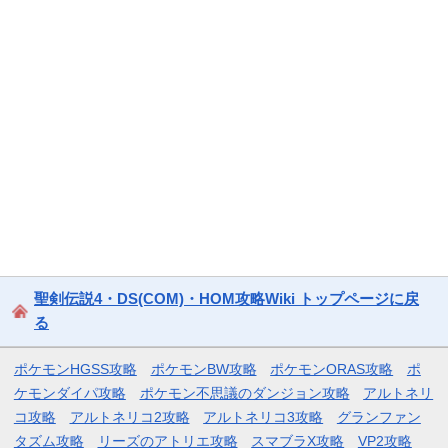
聖剣伝説4・DS(COM)・HOM攻略Wiki トップページに戻
る
ポケモンHGSS攻略
ポケモンBW攻略
ポケモンORAS攻略
ポ
ケモンダイパ攻略
ポケモン不思議のダンジョン攻略
アルトネリ
コ攻略
アルトネリコ2攻略
アルトネリコ3攻略
グランファン
タズム攻略
リーズのアトリエ攻略
スマブラX攻略
VP2攻略