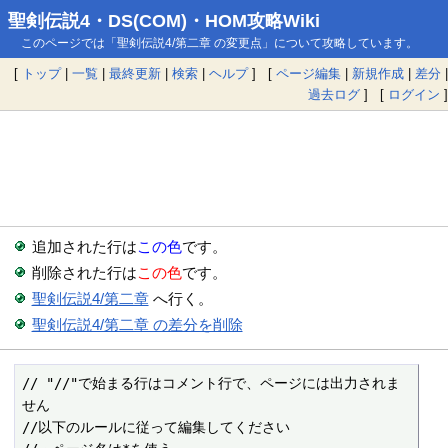
聖剣伝説4・DS(COM)・HOM攻略Wiki
このページでは「聖剣伝説4/第二章 の変更点」について攻略しています。
[
トップ
|
一覧
|
最終更新
|
検索
|
ヘルプ
] [
ページ編集
|
新規作成
|
差分
|
過去ログ
] [
ログイン
]
追加された行は
この色
です。
削除された行は
この色
です。
聖剣伝説4/第二章
へ行く。
聖剣伝説4/第二章 の差分を削除
// "//"で始まる行はコメント行で、ページには出力されま
せん

//以下のルールに従って編集してください
