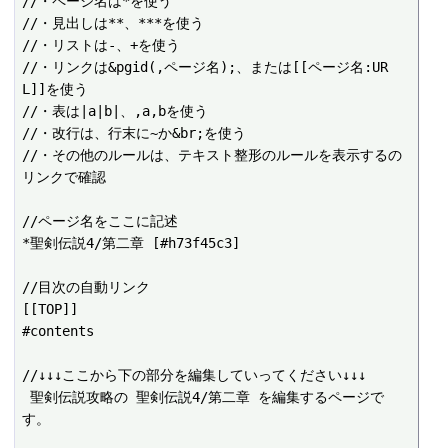
//・ページ名は*を使う

//・見出しは**、***を使う

//・リストは-、+を使う

//・リンクは&pgid(,ページ名);、または[[ページ名:UR
L]]を使う

//・表は|a|b|、,a,bを使う

//・改行は、行末に~か&br;を使う

//・その他のルールは、テキスト整形のルールを表示するの
リンクで確認

//ページ名をここに記述

*聖剣伝説4/第二章 [#h73f45c3]

//目次の自動リンク

[[TOP]]

#contents

//↓↓↓ここから下の部分を編集していってください↓↓↓

 聖剣伝説攻略の 聖剣伝説4/第二章 を編集するページで
す。
