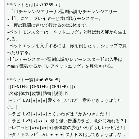
**ペットとは[#s70269ce]

-「[[チャレンジアリーナ>聖剣伝説4/チャレンジアリー
ナ]]」にて、プレイヤーと共に戦うモンスター。

-一度の戦闘に連れて行けるのは3体まで。

-ペットモンスターは「ペットエッグ」と呼ばれる卵から生ま
れる。

-ペットエッグを入手するには、敵を倒したり、ショップで買
ったりする。

-[[レアモンスター>聖剣伝説4/レアモンスター]]の入手は、
本編で撃破するか「レアペットエッグ」を孵化させる。

**ペット一覧[#p6b56de9]

||CENTER:|CENTER:|CENTER:||c

|名称|体力|攻撃|防御|説明|h

|~ラビ Lv1|★|★|★|愛くるしいけど、意外ときょうぼうだ
ぞ。|

|~ラビ Lv2|★|★|★|とくいわざは『かみつき』だ！|

|~ラビ Lv3|★|★★|★|最も強い普通のラビ。意外に頼れる？|

|~レアラビ|★★★|★★|★|個体数の少ないめずらしいラビだ！|

|~タナトスラビ Lv1|★|★|★|タナトス化してきょうぼうなラ