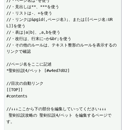
//・ページ名は*を使う

//・見出しは**、***を使う

//・リストは-、+を使う

//・リンクは&pgid(,ページ名);、または[[ページ名:UR
L]]を使う

//・表は|a|b|、,a,bを使う

//・改行は、行末に~か&br;を使う

//・その他のルールは、テキスト整形のルールを表示するの
リンクで確認

//ページ名をここに記述

*聖剣伝説4/ペット [#w4ed7d02]

//目次の自動リンク

[[TOP]]

#contents

//↓↓↓ここから下の部分を編集していってください↓↓↓

 聖剣伝説攻略の 聖剣伝説4/ペット を編集するページで
す。
