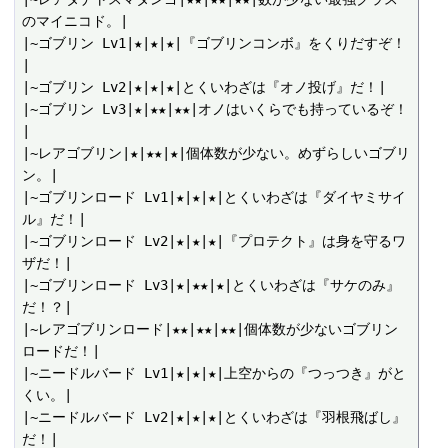
のマイニコド。|

|~ゴブリン Lv1|★|★|★|『ゴブリンコンボ』をくりだすぞ！
|

|~ゴブリン Lv2|★|★|★|とくいわざは『オノ投げ』だ！|

|~ゴブリン Lv3|★|★★|★★|オノはいくらでも持っているぞ！
|

|~レアゴブリン|★|★★|★|個体数が少ない。めずらしいゴブリ
ン。|

|~ゴブリンロード Lv1|★|★|★|とくいわざは『ダイヤミサイ
ル』だ！|

|~ゴブリンロード Lv2|★|★|★|『プロテクト』は身を守るワ
ザだ！|

|~ゴブリンロード Lv3|★|★★|★|とくいわざは『サケのみ』
だ！？|

|~レアゴブリンロード|★★|★★|★★|個体数が少ないゴブリン
ロードだ！|

|~ニードルバード Lv1|★|★|★|上空からの『つっつき』がと
くい。|

|~ニードルバード Lv2|★|★|★|とくいわざは『羽根飛ばし』
だ！|
