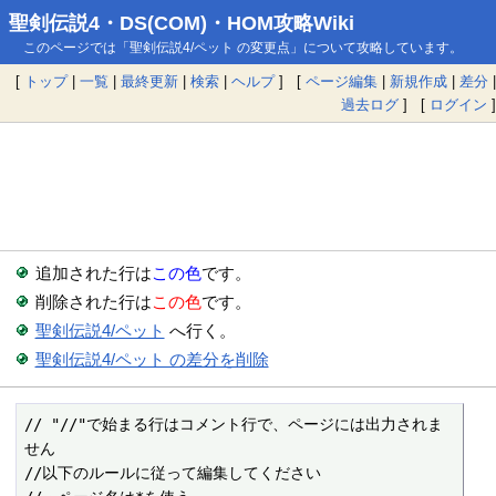
聖剣伝説4・DS(COM)・HOM攻略Wiki
このページでは「聖剣伝説4/ペット の変更点」について攻略しています。
[
トップ
|
一覧
|
最終更新
|
検索
|
ヘルプ
] [
ページ編集
|
新規作成
|
差分
|
過去ログ
] [
ログイン
]
追加された行は
この色
です。
削除された行は
この色
です。
聖剣伝説4/ペット
へ行く。
聖剣伝説4/ペット の差分を削除
// "//"で始まる行はコメント行で、ページには出力されま
せん

//以下のルールに従って編集してください
