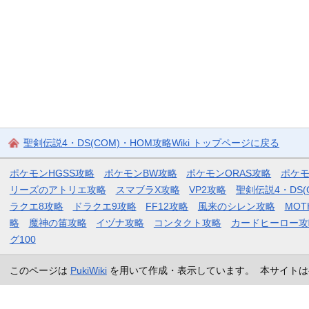
聖剣伝説4・DS(COM)・HOM攻略Wiki トップページに戻る
ポケモンHGSS攻略
ポケモンBW攻略
ポケモンORAS攻略
ポケ
リーズのアトリエ攻略
スマブラX攻略
VP2攻略
聖剣伝説4・DS(
ラクエ8攻略
ドラクエ9攻略
FF12攻略
風来のシレン攻略
MOT
略
魔神の笛攻略
イヅナ攻略
コンタクト攻略
カードヒーロー攻
グ100
このページは
PukiWiki
を用いて作成・表示しています。 本サイトは