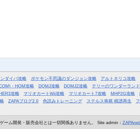
モンダイパ攻略
ポケモン不思議のダンジョン攻略
アルトネリコ攻略
COM)・HOM攻略
DQMJ攻略
DQMJ2攻略
テリーのワンダーランド
HER3攻略
マリオカートWii攻略
マリオカート7攻略
MHP2G攻略
略
ZAPAブログ2.0
色読みトレーニング
ステルス将棋 棋譜再生
ゲーム開発・販売会社とは一切関係ありません。
Site admin：
ZAPAn