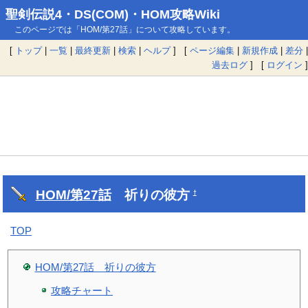
聖剣伝説4・DS(COM)・HOM攻略Wiki
このページでは「HOM/第27話」について攻略しています。
[
トップ
|
一覧
|
最終更新
|
検索
|
ヘルプ
] [
ページ編集
|
新規作成
|
差分
|
過去ログ
] [
ログイン
]
HOM/第27話
祈りの彼方
†
TOP
HOM/第27話 祈りの彼方
攻略チャート