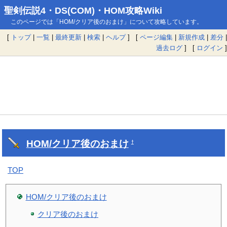
聖剣伝説4・DS(COM)・HOM攻略Wiki
このページでは「HOM/クリア後のおまけ」について攻略しています。
[
トップ
|
一覧
|
最終更新
|
検索
|
ヘルプ
] [
ページ編集
|
新規作成
|
差分
|
過去ログ
] [
ログイン
]
HOM/クリア後のおまけ
†
TOP
HOM/クリア後のおまけ
クリア後のおまけ