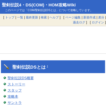
聖剣伝説4・DS(COM)・HOM攻略Wiki
このページでは「COM/聖剣伝説DSとは」について攻略しています。
[
トップ
|
一覧
|
最終更新
|
検索
|
ヘルプ
] [
ページ編集
|
新規作成
|
差分
|
過去ログ
] [
ログイン
]
聖剣伝説DSとは
†
聖剣伝説DS概要
ストーリー
スタッフ
攻略本
サントラ