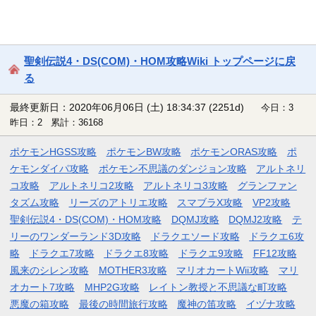
聖剣伝説4・DS(COM)・HOM攻略Wiki トップページに戻
る
最終更新日：2020年06月06日 (土) 18:34:37
(2251d)
今日：3
昨日：2 累計：36168
ポケモンHGSS攻略
ポケモンBW攻略
ポケモンORAS攻略
ポ
ケモンダイパ攻略
ポケモン不思議のダンジョン攻略
アルトネリ
コ攻略
アルトネリコ2攻略
アルトネリコ3攻略
グランファン
タズム攻略
リーズのアトリエ攻略
スマブラX攻略
VP2攻略
聖剣伝説4・DS(COM)・HOM攻略
DQMJ攻略
DQMJ2攻略
テ
リーのワンダーランド3D攻略
ドラクエソード攻略
ドラクエ6攻
略
ドラクエ7攻略
ドラクエ8攻略
ドラクエ9攻略
FF12攻略
風来のシレン攻略
MOTHER3攻略
マリオカートWii攻略
マリ
オカート7攻略
MHP2G攻略
レイトン教授と不思議な町攻略
悪魔の箱攻略
最後の時間旅行攻略
魔神の笛攻略
イヅナ攻略