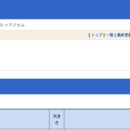
M/レッドジェム
[
トップ
|
一覧
|
最終更
大き
さ