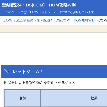
聖剣伝説4・DS(COM)・HOM攻略Wiki
このページでは「COM/レッドジェム」について攻略しています。
ZAPAnet総合情報局
>
聖剣伝説4・DS(COM)・HOM攻略Wiki
> CO
レッドジェム
†
武器による攻撃や強さを変化させるジェム
名前
効果