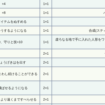
+4
1×1
+8
1×1
アイテムをぬすめる
1×1
つうするようになる
1×1
合成(ステ
虚ろなる地で手に入れた人形をワ
、守りと技+10
1×1
2×1
しょうげきはを出す
2×1
まわし続けることができる
2×1
飛ばせるようになる
2×1
をより遠くまですべらせる
2×1