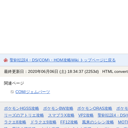
聖剣伝説4・DS(COM)・HOM攻略Wiki トップページに戻る
最終更新日：2020年06月06日 (土) 18:34:37
(2253d)
HTML convert
関連ページ
COM/ジェムパーツ
ポケモンHGSS攻略
ポケモンBW攻略
ポケモンORAS攻略
ポケ
リーズのアトリエ攻略
スマブラX攻略
VP2攻略
聖剣伝説4・DS(
ラクエ8攻略
ドラクエ9攻略
FF12攻略
風来のシレン攻略
MOT