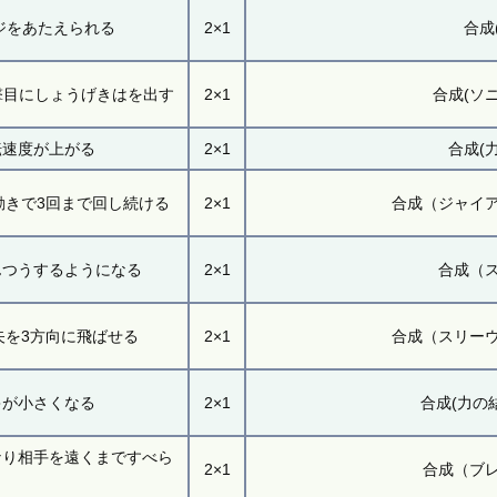
ジをあたえられる
2×1
合成
撃目にしょうげきはを出す
2×1
合成(ソ
転速度が上がる
2×1
合成(
動きで3回まで回し続ける
2×1
合成（ジャイ
んつうするようになる
2×1
合成（
矢を3方向に飛ばせる
2×1
合成（スリー
キが小さくなる
2×1
合成(力の
なり相手を遠くまですべら
2×1
合成（ブ