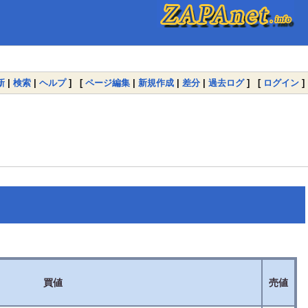
新
|
検索
|
ヘルプ
] [
ページ編集
|
新規作成
|
差分
|
過去ログ
] [
ログイン
]
買値
売値