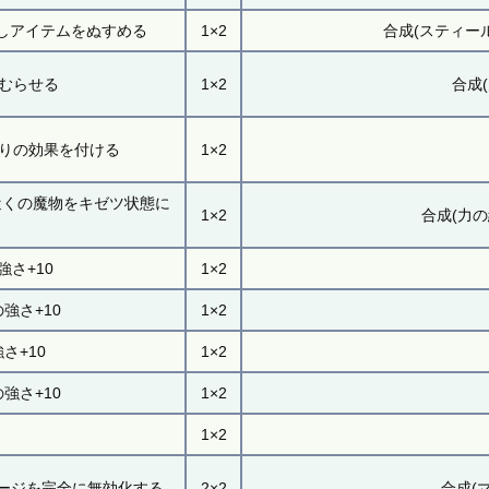
しアイテムをぬすめる
1×2
合成(スティール
むらせる
1×2
合成(
むりの効果を付ける
1×2
近くの魔物をキゼツ状態に
1×2
合成(力の
さ+10
1×2
強さ+10
1×2
さ+10
1×2
強さ+10
1×2
1×2
ージを完全に無効化する
2×2
合成(