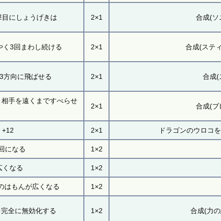
撃目にしょうげきは
2×1
合成(
やく3回まわし続ける
2×1
合成(ステ
3方向に飛ばせる
2×1
合成
く相手を遠くまですべらせ
2×1
合成(
+12
2×1
ドラゴンのウロコ
回になる
1×2
広くなる
1×2
のはもんが広くなる
1×2
を完全に無効化する
1×2
合成(力の