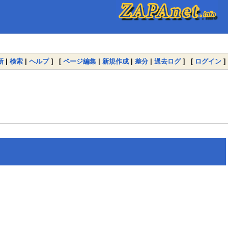
新
|
検索
|
ヘルプ
] [
ページ編集
|
新規作成
|
差分
|
過去ログ
] [
ログイン
]