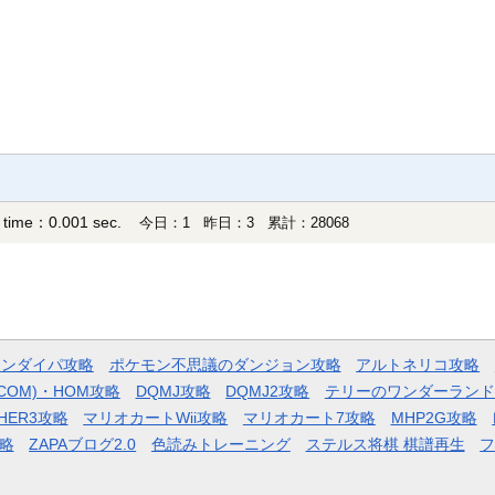
 time：0.001 sec.
今日：1 昨日：3 累計：28068
モンダイパ攻略
ポケモン不思議のダンジョン攻略
アルトネリコ攻略
COM)・HOM攻略
DQMJ攻略
DQMJ2攻略
テリーのワンダーランド
HER3攻略
マリオカートWii攻略
マリオカート7攻略
MHP2G攻略
略
ZAPAブログ2.0
色読みトレーニング
ステルス将棋 棋譜再生