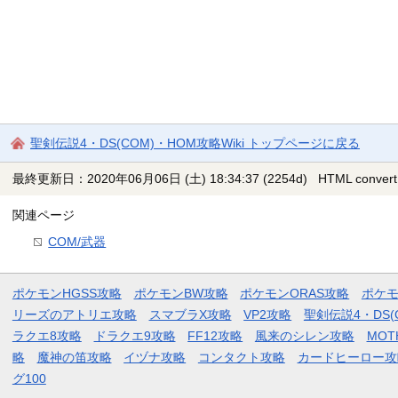
聖剣伝説4・DS(COM)・HOM攻略Wiki トップページに戻る
最終更新日：2020年06月06日 (土) 18:34:37
(2254d)
HTML convert
関連ページ
COM/武器
ポケモンHGSS攻略
ポケモンBW攻略
ポケモンORAS攻略
ポケ
リーズのアトリエ攻略
スマブラX攻略
VP2攻略
聖剣伝説4・DS(
ラクエ8攻略
ドラクエ9攻略
FF12攻略
風来のシレン攻略
MOT
略
魔神の笛攻略
イヅナ攻略
コンタクト攻略
カードヒーロー攻
グ100