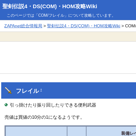
聖剣伝説4・DS(COM)・HOM攻略Wiki
このページでは「COM/フレイル」について攻略しています。
ZAPAnet総合情報局
>
聖剣伝説4・DS(COM)・HOM攻略Wiki
> CO
フレイル
†
引っ掛けたり振り回したりできる便利武器
売値は買値の10分の1になるようです。
装備レ