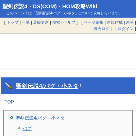
聖剣伝説4・DS(COM)・HOM攻略Wiki
このページでは「聖剣伝説4/バグ・小ネタ」について攻略しています。
[
トップ
|
一覧
|
最終更新
|
検索
|
ヘルプ
] [
ページ編集
|
新規作成
|
差分
|
過去ログ
] [
ログイン
]
聖剣伝説4/バグ・小ネタ
†
TOP
聖剣伝説4/バグ・小ネタ
バグ