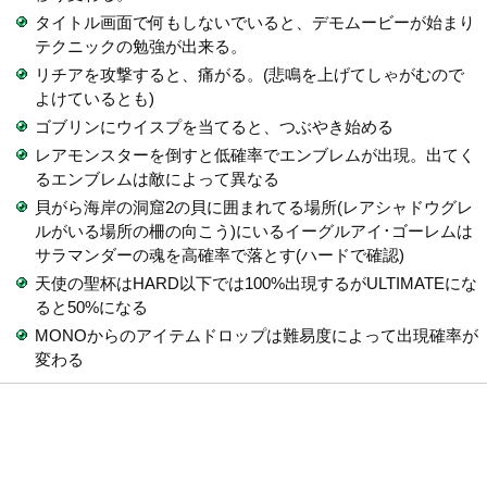
タイトル画面で何もしないでいると、デモムービーが始まり
テクニックの勉強が出来る。
リチアを攻撃すると、痛がる。(悲鳴を上げてしゃがむので
よけているとも)
ゴブリンにウイスプを当てると、つぶやき始める
レアモンスターを倒すと低確率でエンブレムが出現。出てく
るエンブレムは敵によって異なる
貝がら海岸の洞窟2の貝に囲まれてる場所(レアシャドウグレ
ルがいる場所の柵の向こう)にいるイーグルアイ･ゴーレムは
サラマンダーの魂を高確率で落とす(ハードで確認)
天使の聖杯はHARD以下では100%出現するがULTIMATEにな
ると50%になる
MONOからのアイテムドロップは難易度によって出現確率が
変わる