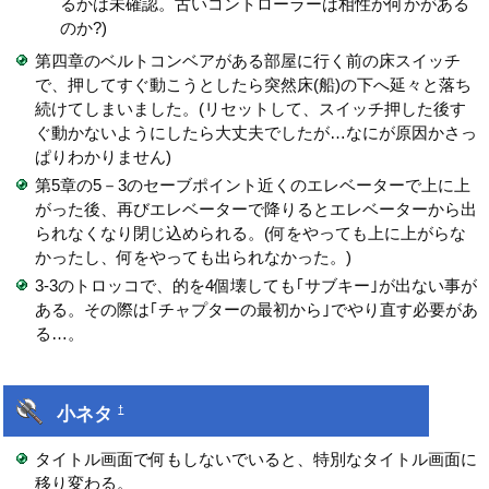
るかは未確認。古いコントローラーは相性か何かがある
のか?)
第四章のベルトコンベアがある部屋に行く前の床スイッチ
で、押してすぐ動こうとしたら突然床(船)の下へ延々と落ち
続けてしまいました。(リセットして、スイッチ押した後す
ぐ動かないようにしたら大丈夫でしたが…なにが原因かさっ
ぱりわかりません)
第5章の5－3のセーブポイント近くのエレベーターで上に上
がった後、再びエレベーターで降りるとエレベーターから出
られなくなり閉じ込められる。(何をやっても上に上がらな
かったし、何をやっても出られなかった。)
3-3のトロッコで、的を4個壊しても｢サブキー｣が出ない事が
ある。その際は｢チャプターの最初から｣でやり直す必要があ
る…。
小ネタ
†
タイトル画面で何もしないでいると、特別なタイトル画面に
移り変わる。