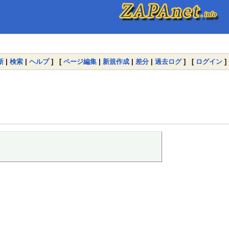
新
|
検索
|
ヘルプ
] [
ページ編集
|
新規作成
|
差分
|
過去ログ
] [
ログイン
]