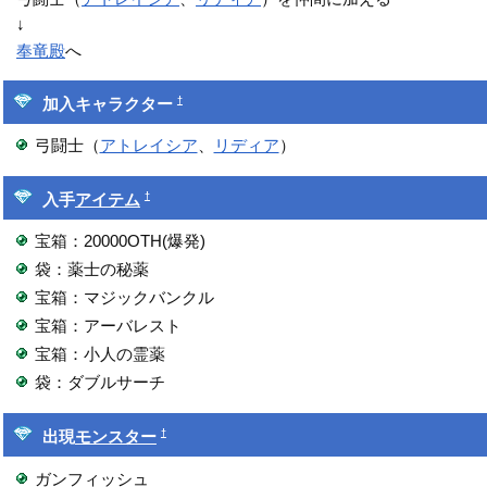
↓
奉竜殿
へ
†
加入キャラクター
弓闘士（
アトレイシア
、
リディア
）
†
入手
アイテム
宝箱：20000OTH(爆発)
袋：薬士の秘薬
宝箱：マジックバンクル
宝箱：アーバレスト
宝箱：小人の霊薬
袋：ダブルサーチ
†
出現
モンスター
ガンフィッシュ