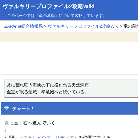
ヴァルキリープロファイル2攻略Wiki
このページでは「竜の墓場」について攻略しています。
ZAPAnet総合情報局
>
ヴァルキリープロファイル2攻略Wiki
> 竜の墓
常に荒れ狂う海峡の下に横たわる天然洞窟。

至宝が眠る聖域、奉竜殿へと続いている。
†
チャート
真っ直ぐ右へ進んでいく
↓
弓闘士（
アトレイシア
、
リディア
）を仲間に加える