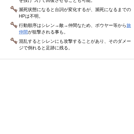
を投げつけて回復させることも可能。
瀕死状態になると台詞が変化するが、瀕死になるまでの
HPは不明。
行動順序はシレン→敵→仲間なため、ボウヤー等から
旅
仲間
が狙撃される事も。
混乱するとシレンにも攻撃することがあり、そのダメー
ジで倒れると足跡に残る。