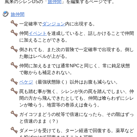
風来のシレンDSの「
旅仲間
」を編集するページです。
旅仲間
一定確率で
ダンジョン
内に出現する。
仲間
イベント
を達成していると、話しかけることで仲間
に加えることができる。
倒されても、また次の冒険で一定確率で出現する。倒し
た敵はレベルが上がる。
仲間に加えるまでは通常NPCと同じく、常に鈍足状態
で敵からも補足されない。
ペケジ
（最強状態除く）以外はお腹も減らない。
罠も踏む事が無く、シレンが矢の罠を踏んでしまい、仲
間の方から飛んできたとしても、仲間は喰らわずにシレ
ンが喰らう。地雷等の巻添えは食らう。
ガイコツまどうの杖等で倍速になったら、その階はずっ
と倍速のまま（？）
ダメージを受けても、ターン経過で回復する。薬草など