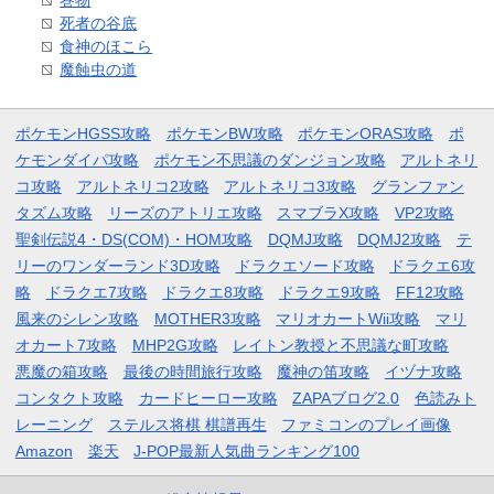
巻物
死者の谷底
食神のほこら
魔蝕虫の道
ポケモンHGSS攻略
ポケモンBW攻略
ポケモンORAS攻略
ポ
ケモンダイパ攻略
ポケモン不思議のダンジョン攻略
アルトネリ
コ攻略
アルトネリコ2攻略
アルトネリコ3攻略
グランファン
タズム攻略
リーズのアトリエ攻略
スマブラX攻略
VP2攻略
聖剣伝説4・DS(COM)・HOM攻略
DQMJ攻略
DQMJ2攻略
テ
リーのワンダーランド3D攻略
ドラクエソード攻略
ドラクエ6攻
略
ドラクエ7攻略
ドラクエ8攻略
ドラクエ9攻略
FF12攻略
風来のシレン攻略
MOTHER3攻略
マリオカートWii攻略
マリ
オカート7攻略
MHP2G攻略
レイトン教授と不思議な町攻略
悪魔の箱攻略
最後の時間旅行攻略
魔神の笛攻略
イヅナ攻略
コンタクト攻略
カードヒーロー攻略
ZAPAブログ2.0
色読みト
レーニング
ステルス将棋 棋譜再生
ファミコンのプレイ画像
Amazon
楽天
J-POP最新人気曲ランキング100