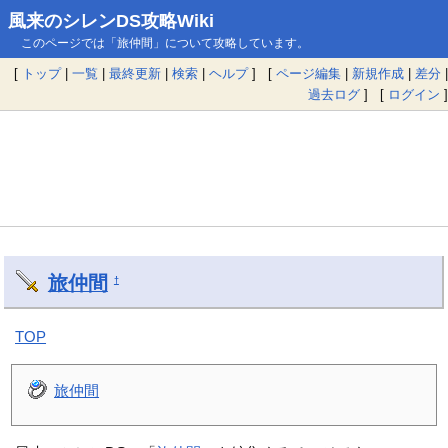
風来のシレンDS攻略Wiki
このページでは「旅仲間」について攻略しています。
[
トップ
|
一覧
|
最終更新
|
検索
|
ヘルプ
] [
ページ編集
|
新規作成
|
差分
|
過去ログ
] [
ログイン
]
旅仲間
†
TOP
旅仲間