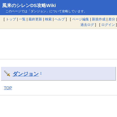
風来のシレンDS攻略Wiki
このページでは「ダンジョン」について攻略しています。
[
トップ
|
一覧
|
最終更新
|
検索
|
ヘルプ
] [
ページ編集
|
新規作成
|
差分
|
過去ログ
] [
ログイン
]
ダンジョン
†
TOP