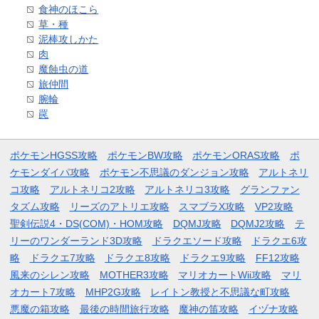
食神のほこら
草・種
泥棒攻しかた
肉
魔蝕虫の道
旅仲間
腕輪
罠
ポケモンHGSS攻略
ポケモンBW攻略
ポケモンORAS攻略
ポ
ケモンダイパ攻略
ポケモン不思議のダンジョン攻略
アルトネリ
コ攻略
アルトネリコ2攻略
アルトネリコ3攻略
グランファン
タズム攻略
リーズのアトリエ攻略
スマブラX攻略
VP2攻略
聖剣伝説4・DS(COM)・HOM攻略
DQMJ攻略
DQMJ2攻略
テ
リーのワンダーランド3D攻略
ドラクエソード攻略
ドラクエ6攻
略
ドラクエ7攻略
ドラクエ8攻略
ドラクエ9攻略
FF12攻略
風来のシレン攻略
MOTHER3攻略
マリオカートWii攻略
マリ
オカート7攻略
MHP2G攻略
レイトン教授と不思議な町攻略
悪魔の箱攻略
最後の時間旅行攻略
魔神の笛攻略
イヅナ攻略