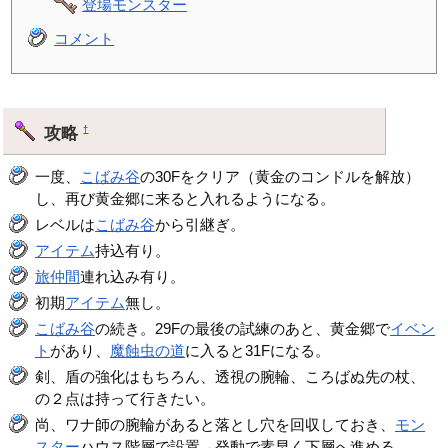
登場モンスター
コメント
攻略
†
一度、
こばみ谷
の30Fをクリア（黄金のコンドルを解放）
し、再び黄金郷に来ると入れるようになる。
レベルは
こばみ谷
から引継ぎ。
アイテム
持込有り。
旅仲間
連れ込み有り。
初期
アイテム
無し。
こばみ谷
の続き。29Fの最後の試練のあと、黄金郷で
イベン
ト
があり、
魔蝕虫の道
に入ると31Fになる。
剣、盾の強化はもちろん、透視の腕輪、ころばぬ先の杖、
の２点は持って行きたい。
尚、ワナ師の腕輪があると落とし穴を回収しておき、
モン
スター
ハウス階層で設置→発動で素早く下層へ進める。