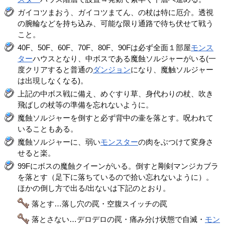
ガイコツまおう、ガイコツまてん、の杖は特に厄介。透視
の腕輪などを持ち込み、可能な限り通路で待ち伏せて戦う
こと。
40F、50F、60F、70F、80F、90Fは必ず全面１部屋
モンス
ター
ハウスとなり、中ボスである魔蝕ソルジャーがいる(一
度クリアすると普通の
ダンジョン
になり、魔触ソルジャー
は出現しなくなる)。
上記の中ボス戦に備え、めぐすり草、身代わりの杖、吹き
飛ばしの杖等の準備を忘れないように。
魔蝕ソルジャーを倒すと必ず背中の壷を落とす。呪われて
いることもある。
魔蝕ソルジャーに、弱い
モンスター
の肉をぶつけて変身さ
せると楽。
99Fにボスの魔蝕クイーンがいる。倒すと剛剣マンジカブラ
を落とす（足下に落ちているので拾い忘れないように）。
ほかの倒し方で出る/出ないは下記のとおり。
落とす…落し穴の罠・空腹スイッチの罠
落とさない…デロデロの罠・痛み分け状態で自滅・
モン