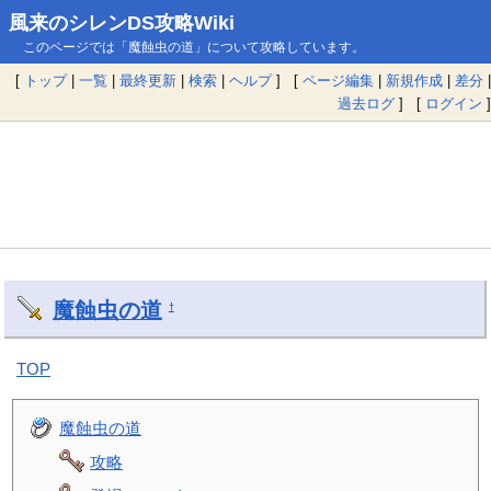
風来のシレンDS攻略Wiki
このページでは「魔蝕虫の道」について攻略しています。
[
トップ
|
一覧
|
最終更新
|
検索
|
ヘルプ
] [
ページ編集
|
新規作成
|
差分
|
過去ログ
] [
ログイン
]
魔蝕虫の道
†
TOP
魔蝕虫の道
攻略