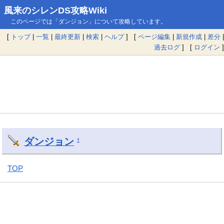
風来のシレンDS攻略Wiki
このページでは「ダンジョン」について攻略しています。
[
トップ
|
一覧
|
最終更新
|
検索
|
ヘルプ
] [
ページ編集
|
新規作成
|
差分
|
過去ログ
] [
ログイン
]
ダンジョン
†
TOP