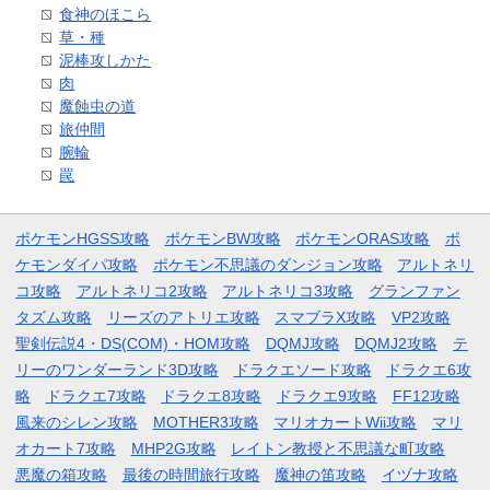
食神のほこら
草・種
泥棒攻しかた
肉
魔蝕虫の道
旅仲間
腕輪
罠
ポケモンHGSS攻略
ポケモンBW攻略
ポケモンORAS攻略
ポ
ケモンダイパ攻略
ポケモン不思議のダンジョン攻略
アルトネリ
コ攻略
アルトネリコ2攻略
アルトネリコ3攻略
グランファン
タズム攻略
リーズのアトリエ攻略
スマブラX攻略
VP2攻略
聖剣伝説4・DS(COM)・HOM攻略
DQMJ攻略
DQMJ2攻略
テ
リーのワンダーランド3D攻略
ドラクエソード攻略
ドラクエ6攻
略
ドラクエ7攻略
ドラクエ8攻略
ドラクエ9攻略
FF12攻略
風来のシレン攻略
MOTHER3攻略
マリオカートWii攻略
マリ
オカート7攻略
MHP2G攻略
レイトン教授と不思議な町攻略
悪魔の箱攻略
最後の時間旅行攻略
魔神の笛攻略
イヅナ攻略