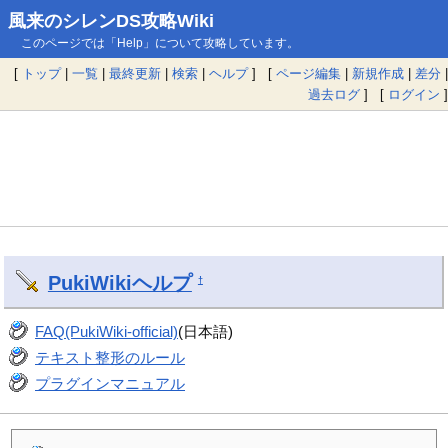
風来のシレンDS攻略Wiki
このページでは「Help」について攻略しています。
[
トップ
|
一覧
|
最終更新
|
検索
|
ヘルプ
] [
ページ編集
|
新規作成
|
差分
|
過去ログ
] [
ログイン
]
PukiWiki
ヘルプ
†
FAQ(PukiWiki-official)
(日本語)
テキスト整形のルール
プラグインマニュアル