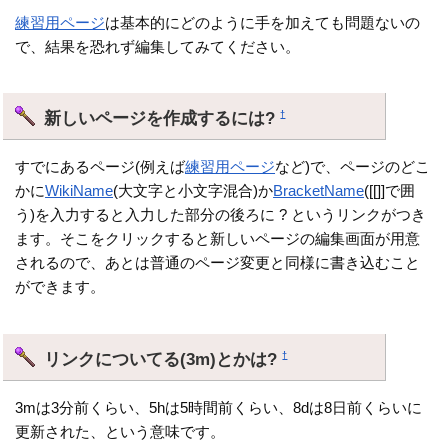
練習用ページ
は基本的にどのように手を加えても問題ないの
で、結果を恐れず編集してみてください。
新しいページを作成するには?
†
すでにあるページ(例えば
練習用ページ
など)で、ページのどこ
かに
WikiName
(大文字と小文字混合)か
BracketName
([[]]で囲
う)を入力すると入力した部分の後ろに ? というリンクがつき
ます。そこをクリックすると新しいページの編集画面が用意
されるので、あとは普通のページ変更と同様に書き込むこと
ができます。
リンクについてる(3m)とかは?
†
3mは3分前くらい、5hは5時間前くらい、8dは8日前くらいに
更新された、という意味です。