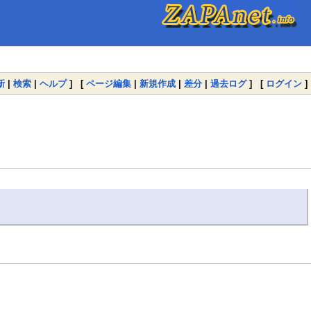
新
|
検索
|
ヘルプ
] [
ページ編集
|
新規作成
|
差分
|
過去ログ
] [
ログイン
]