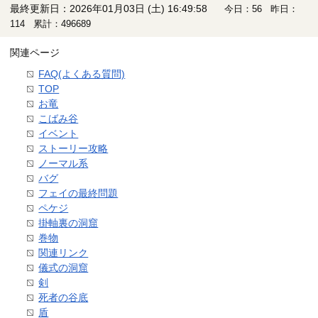
最終更新日：2026年01月03日 (土) 16:49:58
今日：56 昨日：
114 累計：496689
関連ページ
FAQ(よくある質問)
TOP
お竜
こばみ谷
イベント
ストーリー攻略
ノーマル系
バグ
フェイの最終問題
ペケジ
掛軸裏の洞窟
巻物
関連リンク
儀式の洞窟
剣
死者の谷底
盾