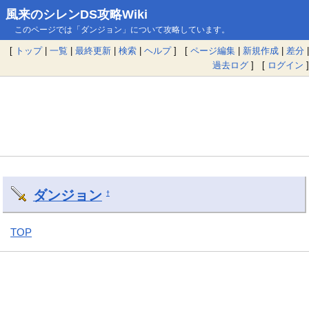
風来のシレンDS攻略Wiki
このページでは「ダンジョン」について攻略しています。
[
トップ
|
一覧
|
最終更新
|
検索
|
ヘルプ
] [
ページ編集
|
新規作成
|
差分
|
過去ログ
] [
ログイン
]
ダンジョン
†
TOP