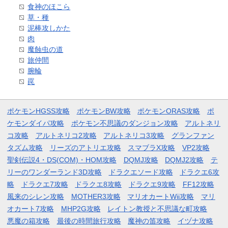
食神のほこら
草・種
泥棒攻しかた
肉
魔蝕虫の道
旅仲間
腕輪
罠
ポケモンHGSS攻略
ポケモンBW攻略
ポケモンORAS攻略
ポ
ケモンダイパ攻略
ポケモン不思議のダンジョン攻略
アルトネリ
コ攻略
アルトネリコ2攻略
アルトネリコ3攻略
グランファン
タズム攻略
リーズのアトリエ攻略
スマブラX攻略
VP2攻略
聖剣伝説4・DS(COM)・HOM攻略
DQMJ攻略
DQMJ2攻略
テ
リーのワンダーランド3D攻略
ドラクエソード攻略
ドラクエ6攻
略
ドラクエ7攻略
ドラクエ8攻略
ドラクエ9攻略
FF12攻略
風来のシレン攻略
MOTHER3攻略
マリオカートWii攻略
マリ
オカート7攻略
MHP2G攻略
レイトン教授と不思議な町攻略
悪魔の箱攻略
最後の時間旅行攻略
魔神の笛攻略
イヅナ攻略