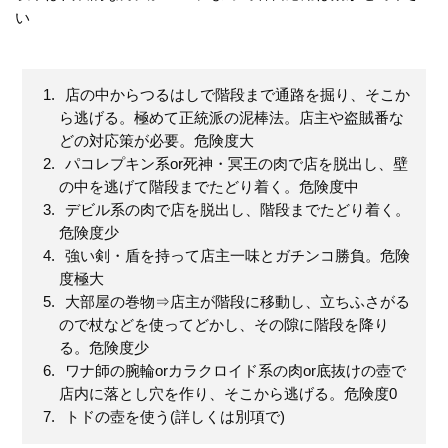
い
店の中からつるはしで階段まで通路を掘り、そこか
ら逃げる。極めて正統派の泥棒法。店主や盗賊番な
どの対応策が必要。危険度大
パコレプキン系or死神・冥王の肉で店を脱出し、壁
の中を逃げて階段までたどり着く。危険度中
デビル系の肉で店を脱出し、階段までたどり着く。
危険度少
強い剣・盾を持って店主一味とガチンコ勝負。危険
度極大
大部屋の巻物⇒店主が階段に移動し、立ちふさがる
ので杖などを使ってどかし、その隙に階段を降り
る。危険度少
ワナ師の腕輪orカラクロイド系の肉or底抜けの壺で
店内に落とし穴を作り、そこから逃げる。危険度0
トドの壺を使う(詳しくは別項で)