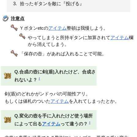
拾ったギタンを敵に『投げる』
注意点
Ｙボタンetcの
アイテム
整頓は我慢しよう。
やってしまうと所持ギタンに加算されて
アイテム
欄
から消えてしまう。
「保存の壺」があれば入れることで可能。
Q.合成の壺に剣(盾)入れたけど、合成さ
†
れないよ？
剣(盾)のどれかがンドゥバの可能性アリ。
もしくは値札のついた
アイテム
を入れてしまったとか。
Q.変化の壺を手に入れたけど使う場所
†
によって出る
アイテム
って違うの？