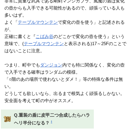
非常に貴重な武具である剛剣マンジカブラ、風魔の盾は変化
の壺からも入手できる可能性があるので、頑張っている人も
多いはず。
よく「
テーブルマウンテン
で変化の壺を使う」と記述される
が、
正確に書くと『
こばみ谷
のどこかで変化の壺を使う』という
意味で、(
テーブルマウンテン
と表示される)17～25Fのことで
はないことに注意。
つまり、町中でも
ダンジョン
内でも特に関係なく、変化の壺
で入手できる確率はランダムの模様。
「○階のあの場所で使わないとダメ！」等の特殊な条件は無
い。
どうしても欲しいなら、出るまで根気よく頑張るしかない。
安全面を考えて町の中がオススメ。
Q.重装の盾に皮甲二つ合成したらハラ
†
ヘリ半分になる？