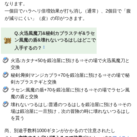
なります。
一個目でハラヘリ倍増効果が打ち消し（通常）、2個目で「腹
が減りにくい」（皮）の印がつきます。
Q.火迅風魔刀&秘剣カブラステギ&ラセ
ン風魔の盾&壊れないつるはしはどこで
†
入手するの？
火迅:カタナ+50を鍛冶屋に預ける⇒その場で火迅風魔刀と
交換
秘剣:剛剣マンジカブラ+70を鍛冶屋に預ける⇒その場で秘
剣カブラステギと交換
ラセン:風魔の盾+70を鍛冶屋に預ける⇒その場でラセン風
魔の盾と交換
壊れないつるはし:普通のつるはしを鍛冶屋に預ける⇒その
場は鍛冶屋に一旦預け，次の冒険の時に壊れないつるはし
を貰う
尚、別途手数料1000ギタンがかかるので注意されたし