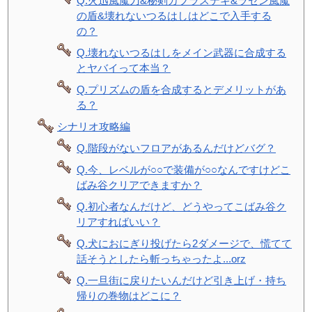
Q.火迅風魔刀&秘剣カブラステギ&ラセン風魔
の盾&壊れないつるはしはどこで入手する
の？
Q.壊れないつるはしをメイン武器に合成する
とヤバイって本当？
Q.プリズムの盾を合成するとデメリットがあ
る？
シナリオ攻略編
Q.階段がないフロアがあるんだけどバグ？
Q.今、レベルが○○で装備が○○なんですけどこ
ばみ谷クリアできますか？
Q.初心者なんだけど、どうやってこばみ谷ク
リアすればいい？
Q.犬におにぎり投げたら2ダメージで、慌てて
話そうとしたら斬っちゃったよ...orz
Q.一旦街に戻りたいんだけど引き上げ・持ち
帰りの巻物はどこに？