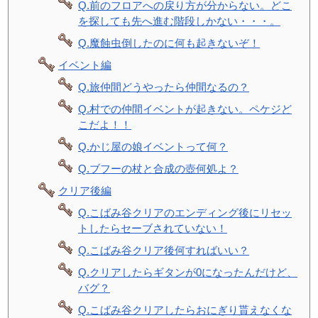
Q.前のフロアへの戻り方が分からない。どこ
を探しても先へ進む階段しかない・・・。
Q.魔蝕虫倒したのに何も起きないぞ！
イベント編
Q.旅仲間どうやったら仲間なるの？
Q.村での仲間イベントが起きない。ペケジど
こだよ！！
Q.かじ屋の娘イベントって何？
Q.ブフーの杖と合成の壺何処よ？
クリア後編
Q.こばみ谷クリアのエンディング後にリセッ
トしたらセーブされていない！
Q.こばみ谷クリア後何すればいい？
Q.クリアしたらギタンが0になったんだけど、
バグ？
Q.こばみ谷クリアしたらおにぎり貰えなくな