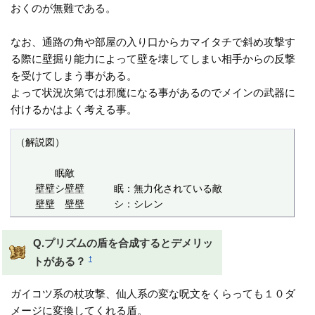
おくのが無難である。
なお、通路の角や部屋の入り口からカマイタチで斜め攻撃す
る際に壁掘り能力によって壁を壊してしまい相手からの反撃
を受けてしまう事がある。
よって状況次第では邪魔になる事があるのでメインの武器に
付けるかはよく考える事。
（解説図）

　　　　眠敵　　　　

　　壁壁シ壁壁　　　眠：無力化されている敵

　　壁壁　壁壁　　　シ：シレン
Q.プリズムの盾を合成するとデメリッ
†
トがある？
ガイコツ系の杖攻撃、仙人系の変な呪文をくらっても１０ダ
メージに変換してくれる盾。