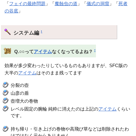
「
フェイの最終問題
」「
魔蝕虫の道
」「
儀式の洞窟
」「
死者
の谷底
」
システム編
†
†
Q.○○って
アイテム
なくなってるよね？
効果が多少変わったりしているものもありますが、SFC版の
大半の
アイテム
はそのまま残ってます
分裂の壺
山彦の盾
壺増大の巻物
レベル固定の腕輪 純粋に消えたのは上記の
アイテム
くらい
です。
持ち帰り・引き上げの巻物や高飛び草などは削除されたわ
けではなく元からありません。