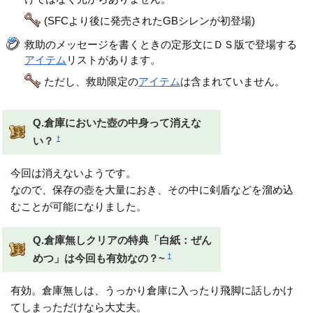
(SFCより後に発売されたGBシレンが初登場)
救助のメッセージを書くときの定形文にＤＳ版で登場する
アイテム
リストがあります。
ただし、救助限定の
アイテム
は含まれていません。
Q.倉庫においた壺の中身って消えな
†
い？
今回は消えないようです。
なので、保存の壺を大量におき、その中に剣盾などを溜め込
むことが可能になりました。
Q.倉庫無しクリアの特典「白紙：ぜん
†
めつ」は今回も有効なの？~
有効。倉庫無しは、うっかり倉庫に入ったり飛脚に話しかけ
てしまっただけなら大丈夫。