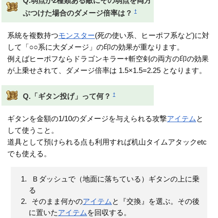
Q.弱点が2種類ある敵にその弱点を両方
†
ぶつけた場合のダメージ倍率は？
系統を複数持つ
モンスター
(死の使い系、ヒーポフ系など)に対
して「○○系に大ダメージ」の印の効果が重なります。
例えばヒーポフならドラゴンキラー+斬空剣の両方の印の効果
が上乗せされて、ダメージ倍率は 1.5×1.5=2.25 となります。
†
Q.「ギタン投げ」って何？
ギタンを金額の1/10のダメージを与えられる攻撃
アイテム
と
して使うこと。
道具として預けられる点も利用すれば机山タイムアタックetc
でも使える。
Ｂダッシュで（地面に落ちている）ギタンの上に乗
る
そのまま何かの
アイテム
と『交換』を選ぶ。その後
に置いた
アイテム
を回収する。