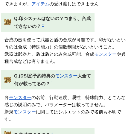
できますが、
アイテム
の受け渡しはできません
Q.印システムはないの？つまり、合成
†
できないの？
合成の壺を使って武器と盾の合成が可能です。印がないとい
うのは合成（特殊能力）の個数制限がないということ。
武器は武器と、盾は盾とのみ合成可能。合成
モンスター
や異
種合成などは有りません。
Q.(DS版)予約特典の
モンスター
大全て
†
何が載ってるの？
各
モンスター
の名前、行動速度、属性、特殊能力、とこんな
感じの説明のみで、パラメーターは載ってません。
新規
モンスター
に関してはシルエットのみで名前も不明で
す。
†