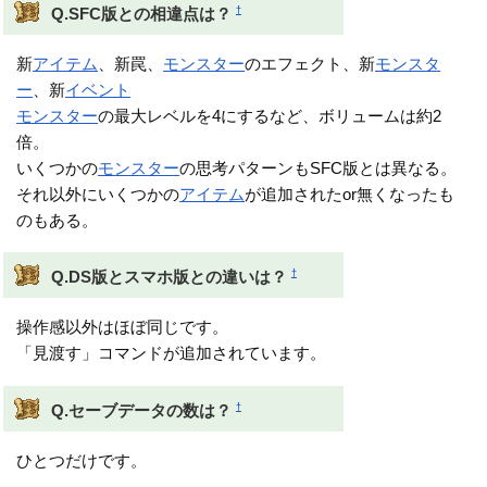
†
Q.SFC版との相違点は？
新
アイテム
、新罠、
モンスター
のエフェクト、新
モンスタ
ー
、新
イベント
モンスター
の最大レベルを4にするなど、ボリュームは約2
倍。
いくつかの
モンスター
の思考パターンもSFC版とは異なる。
それ以外にいくつかの
アイテム
が追加されたor無くなったも
のもある。
†
Q.DS版とスマホ版との違いは？
操作感以外はほぼ同じです。
「見渡す」コマンドが追加されています。
†
Q.セーブデータの数は？
ひとつだけです。