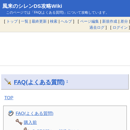
風来のシレンDS攻略Wiki
このページでは「FAQ(よくある質問)」について攻略しています。
[
トップ
|
一覧
|
最終更新
|
検索
|
ヘルプ
] [
ページ編集
|
新規作成
|
差分
|
過去ログ
] [
ログイン
]
FAQ(よくある質問)
†
TOP
FAQ(よくある質問)
購入前