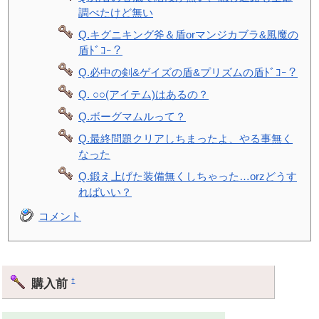
調べたけど無い
Q.キグニキング斧＆盾orマンジカブラ&風魔の
盾ﾄﾞｺｰ？
Q.必中の剣&ゲイズの盾&プリズムの盾ﾄﾞｺｰ？
Q. ○○(アイテム)はあるの？
Q.ボーグマムルって？
Q.最終問題クリアしちまったよ、やる事無く
なった
Q.鍛え上げた装備無くしちゃった…orzどうす
ればいい？
コメント
購入前
†