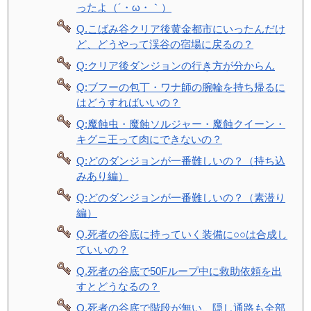
ったよ（´・ω・｀）
Q.こばみ谷クリア後黄金都市にいったんだけ
ど、どうやって渓谷の宿場に戻るの？
Q:クリア後ダンジョンの行き方が分からん
Q:ブフーの包丁・ワナ師の腕輪を持ち帰るに
はどうすればいいの？
Q:魔蝕虫・魔蝕ソルジャー・魔蝕クイーン・
キグニ王って肉にできないの？
Q:どのダンジョンが一番難しいの？（持ち込
みあり編）
Q:どのダンジョンが一番難しいの？（素潜り
編）
Q.死者の谷底に持っていく装備に○○は合成し
ていいの？
Q.死者の谷底で50Fループ中に救助依頼を出
すとどうなるの？
Q.死者の谷底で階段が無い、隠し通路も全部