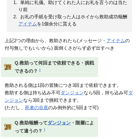
単純に礼儀。助けてくれた人にお礼を言うのは当た
り前
お礼の手紙を受け取った人はホイから救助成功報酬
アイテム
を1個余分に貰える
上記2つの理由から、救助されたら(メッセージ・
アイテム
の
付与無しでもいいから) 面倒くさがらず必ず出すべき
Q.救助って何回まで依頼できる・挑戦
†
できるの？
救助される側は1回の冒険につき3回まで依頼できます。
救助する側は持ち込み不可
ダンジョン
なら5回，持ち込み可
ダ
ンジョン
なら3回まで挑戦できます。
(ただし、
死者の谷底
のみ例外的に5回まで可)
Q.救助報酬って
ダンジョン
・階層によ
†
って違うの？