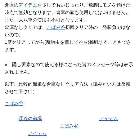
倉庫の
アイテム
を少しでもいじったり、飛脚にモノを預けた
時点で無効となります。倉庫の壺も使用してはいけません。
また、大八車の使用も不可となります。
倉庫なしクリアは、
こばみ谷
初回クリア時の一発勝負ではな
いので、
1度クリアしてから(魔蝕虫を倒してから)挑戦することもでき
ます。
※ 隠し要素なので使える様になった旨のメッセージ等は表示
されません。
以下、比較的簡単な倉庫なしクリア方法（読みたい方は反転
させて下さい）
こばみ谷
を倉庫・大八車を使って構わないので1回普通にクリ
アする
その後
渓谷の宿場
に戻されてから(クリア時の
アイテム
を持っ
たまま)1度も倉庫を使わず
こばみ谷
をクリアする
クリア時の
アイテム
(剣や盾)を持っているので、簡単にクリア