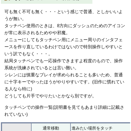
可も無く不可も無く・・・という感じで普通、としかいいよ
うが無い。
タッチペン使用のときは、8方向にダッシュのためのアイコン
が常に表示されるためやや邪魔。
メニューにしてもタッチペン用にメニュー周りのインタフェ
ースを作り直しているわけではないので特別操作しやすいと
いう訳でもなく・・・。
結局タッチペンでも一応操作できますよ程度のもので、操作
系統が洗練されているとは言い難い。
シレンには慎重なプレイが求められることも多いため、普通
に十字キーでやったほうがやりやすいです。(旧作に慣れてい
る人なら特に)
どうしても片手でやりたいとかなら別ですが。
タッチペンでの操作一覧(説明書を見てもあまり詳細に記載さ
れていない)
通常移動
進みたい場所をタッチ