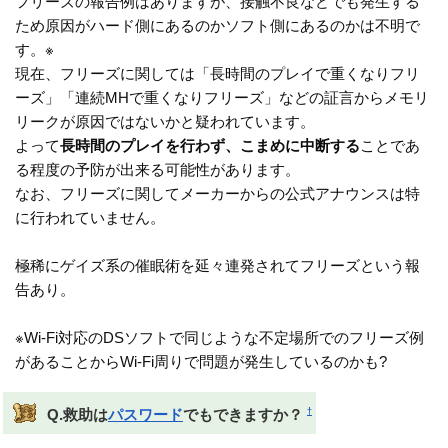
フリーズの報告例はありますが、接触不良などでも発生する
ため原因がハード側にあるのかソフト側にあるのかは不明で
す。※
現在、フリーズに関しては「長時間のプレイで重くなりフリ
ーズ」「連続MHで重くなりフリーズ」などの証言からメモリ
リークが原因ではないかと疑われています。
よって
長時間のプレイを行わず、こまめに中断する
ことであ
る程度の予防が出来る可能性があります。
なお、フリーズに関してメーカーからの公式アナウンスは特
に行われていません。
極稀にゲイズ系の催眠術を延々連発されてフリーズという報
告あり。
※Wi-Fi対応のDSソフトで同じような不定場所でのフリーズ例
があることからWi-Fi周りで問題が発生しているのかも?
†
Q.救助は
パスワード
でもできますか？