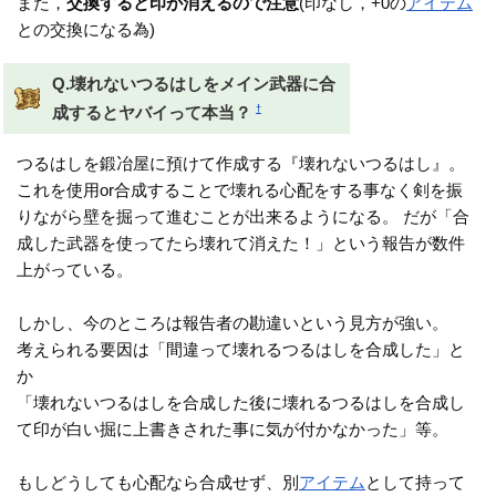
また，
交換すると印が消えるので注意
(印なし，+0の
アイテム
との交換になる為)
Q.壊れないつるはしをメイン武器に合
†
成するとヤバイって本当？
つるはしを鍛冶屋に預けて作成する『壊れないつるはし』。
これを使用or合成することで壊れる心配をする事なく剣を振
りながら壁を掘って進むことが出来るようになる。 だが「合
成した武器を使ってたら壊れて消えた！」という報告が数件
上がっている。
しかし、今のところは報告者の勘違いという見方が強い。
考えられる要因は「間違って壊れるつるはしを合成した」と
か
「壊れないつるはしを合成した後に壊れるつるはしを合成し
て印が白い掘に上書きされた事に気が付かなかった」等。
もしどうしても心配なら合成せず、別
アイテム
として持って