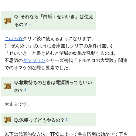
できるはず
Q. それなら「白紙：せいいき」は使え
†
るの？
こばみ谷
クリア後に使えるようになります。
(「ぜんめつ」のように倉庫無しクリアの条件は無い)
「せいいき」と書き込むと聖域の効果が発動するのは、
不思議の
ダンジョン
シリーズ初代「トルネコの大冒険」関連
でのオマケ的な隠し要素でした。
Q.救助待ちのときは電源切ってもいい
†
の？
大丈夫です。
†
Q.泥棒ってどうやるの？
以下は代表的な方法。TPOによって各自応用は効かせて下さ