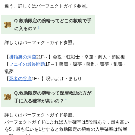
違う。詳しくはパーフェクトガイド参照。
Q.救助限定の腕輪ってどこの救助で手
†
に入るの？
詳しくはパーフェクトガイド参照。
【
掛軸裏の洞窟
21F～】会投・狂戦士・幸運・商人・超回復
【
フェイの最終問題
1F～】吸毒・吸夢・吸乱・毒夢・乱毒・
乱夢
【
死者の谷底
1F～】呪いよけ・まもり
Q.救助限定の腕輪って深層救助の方が
†
手に入る確率が高いの？
詳しくはパーフェクトガイド参照。
パーフェクトガイドによれば入手確率は5段階あり，最も高い
を5，最も低いを1とすると救助限定の腕輪の入手確率は階層