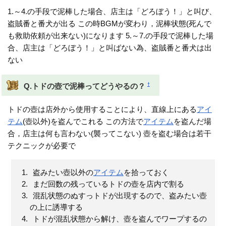
1.～4.の手段で泥棒した場合、店主は「どろぼう！」と叫び、
盗賊番と番犬が出る この時BGMが変わり，泥棒状態(死んで
も救助依頼が出来ない)になります 5.～7.の手段で泥棒した場
合、店主は「どろぼう！」と叫ばない為、盗賊番と番犬は出
ない
†
Q.トドの壺で泥棒ってどうやるの？
トドの壺は店外から使用することにより、直線上にある
アイ
テム
(壺以外)を盗んでこれる この方法で
アイテム
を盗んだ場
合，店主は何も言わない(襲ってこない) 壺を盗む場合は若干
テクニックが必要で
盗みたい壺以外の
アイテム
を拾っておく
まだ回数の残っているトドの壺を店内で割る
混乱状態のぬすっトドが出現するので、盗みたい壺
の上に誘導する
トドが混乱状態から解け、壺を盗んでワープするの