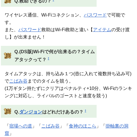
Q.救助できるの？
ワイヤレス通信、Wi-Fiコネクション、
パスワード
で可能で
す。
また、
パスワード
救助はWi-Fi救助と違い【
アイテム
の受け渡
し】が出来ません！
Q.(DS版)Wi-Fiで何が出来るの？タイム
†
アタックって？
タイムアタックは、持ち込み１つ(壺に入れて複数持ち込み可)
で
こばみ谷
までのタイムを競う。
(1万ギタン持たずにクリアはペナルティ+10分、Wi-Fiのランキ
ングに対応し、ライバルのゴーストと速度を競う)
†
Q.
ダンジョン
はどれだけあるの？
「
宿場への道
」「
こばみ谷
」「
食神のほこら
」「
掛軸裏の洞
窟
」