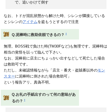
で、追いかけて倒す
なお、トドが混乱状態から解けた時、シレンが隣接している
とシレンの
アイテム
を盗もうとするので注意
†
Q.泥棒時に救助依頼できるの？
無理。BOSS戦で負けた時(TM30Fなど)も無理です。泥棒時は
相当の覚悟を以って臨んで下さい。
なお、泥棒前に店主にちょっかい出すなどして死亡した場合
は救助可です。
ただし、未確認情報ながら「店主・番犬・盗賊番以外の
モン
スター
に泥棒時に倒された場合救助可」
という報告アリ。真偽不明。
Q.お礼の手紙出すのって何の意味があ
†
るの？