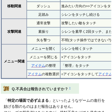
移動関連
ダッシュ
進みたい方向の>>アイコンをタ
足踏み
シレンをタッチし続ける
通常攻撃
攻撃したい敵をタッチ
攻撃関連
素振り
シレンを素早く2回タッチ、ま
矢を撃つ
不明(タッチ操作ではできない?)
メニューを開く
シレンを軽くタッチ
メニューを閉じる
×アイコンをタッチ
メニュー関連
アイテム
の整理
「整理」をタッチ
アイテム
の複数選択
○アイコンをタッチして
アイテ
†
Q.不具合は報告されていますか？
「
特定の場面で必ず止まる
」といったようなゲームの進行を
妨げる類のものはまだ報告はありません。