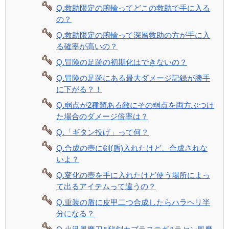
Q.救助限定の腕輪ってどこの救助で手に入る
の？
Q.救助限定の腕輪って深層救助の方が手に入
る確率が高いの？
Q.冒険の足跡の初期化はできないの？
Q.冒険の足跡にある最大ダメージ記録が勝手
に下がる？！
Q.弱点が2種類ある敵にその弱点を両方ぶつけ
た場合のダメージ倍率は？
Q.「ギタン投げ」って何？
Q.合成の壺に剣(盾)入れたけど、合成されな
いよ？
Q.変化の壺を手に入れたけど使う場所によっ
て出るアイテムって違うの？
Q.重装の盾に皮甲二つ合成したらハラヘリ半
分になる？