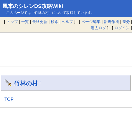
風来のシレンDS攻略Wiki
このページでは「竹林の村」について攻略しています。
[
トップ
|
一覧
|
最終更新
|
検索
|
ヘルプ
] [
ページ編集
|
新規作成
|
差分
|
過去ログ
] [
ログイン
]
竹林の村
†
TOP