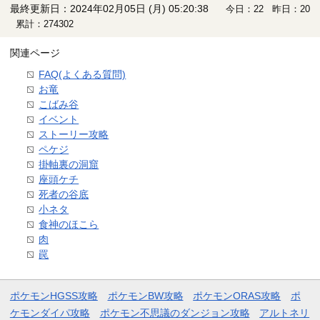
最終更新日：2024年02月05日 (月) 05:20:38
今日：22 昨日：20
累計：274302
関連ページ
FAQ(よくある質問)
お竜
こばみ谷
イベント
ストーリー攻略
ペケジ
掛軸裏の洞窟
座頭ケチ
死者の谷底
小ネタ
食神のほこら
肉
罠
ポケモンHGSS攻略
ポケモンBW攻略
ポケモンORAS攻略
ポ
ケモンダイパ攻略
ポケモン不思議のダンジョン攻略
アルトネリ