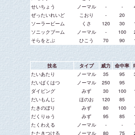
せいちょう
ノーマル
-
-
ぜったいれいど
こおり
-
20
ソーラービーム
くさ
120
30
ソニックブーム
ノーマル
-
100
そらをとぶ
ひこう
70
90
技名
タイプ
威力
命中率
たいあたり
ノーマル
35
95
だいばくはつ
ノーマル
250
95
ダイビング
みず
30
100
だいもんじ
ほのお
120
85
たきのぼり
みず
80
100
だくりゅう
みず
95
85
たくわえる
ノーマル
-
-
たたきつける
ノーマル
80
75