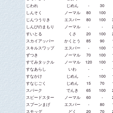
じわれ
じめん
-
30
しんそく
ノーマル
80
100
じんつうりき
エスパー
80
100
しんぴのまもり
ノーマル
-
-
すいとる
くさ
20
100
スカイアッパー
かくとう
85
90
スキルスワップ
エスパー
-
100
ずつき
ノーマル
70
100
すてみタックル
ノーマル
120
100
すなあらし
いわ
-
-
すなかけ
じめん
-
100
すなじごく
じめん
15
70
スパーク
でんき
65
100
スピードスター
ノーマル
60
-
スプーンまげ
エスパー
-
80
スモッグ
どく
20
70