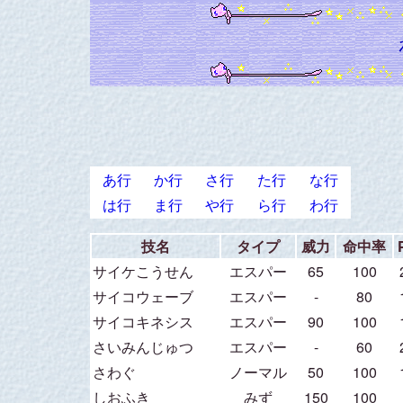
あ行
か行
さ行
た行
な行
は行
ま行
や行
ら行
わ行
技名
タイプ
威力
命中率
サイケこうせん
エスパー
65
100
サイコウェーブ
エスパー
-
80
サイコキネシス
エスパー
90
100
さいみんじゅつ
エスパー
-
60
さわぐ
ノーマル
50
100
しおふき
みず
150
100