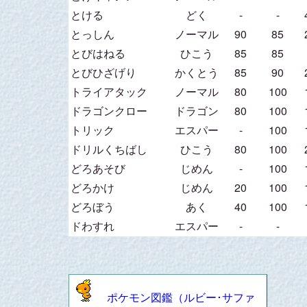
とける
どく
-
-
とっしん
ノーマル
90
85
とびはねる
ひこう
85
85
とびひざげり
かくとう
85
90
トライアタック
ノーマル
80
100
ドラゴンクロー
ドラゴン
80
100
トリック
エスパー
-
100
ドリルくちばし
ひこう
80
100
どろあそび
じめん
-
100
どろかけ
じめん
20
100
どろぼう
あく
40
100
ドわすれ
エスパー
-
-
ポケモン図鑑（ルビー･サファ