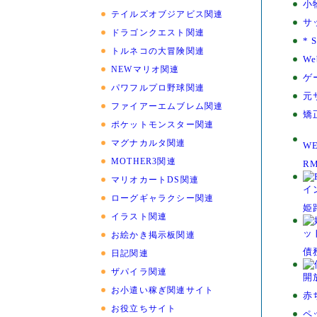
小
テイルズオブジアビス関連
サ
ドラゴンクエスト関連
* 
トルネコの大冒険関連
We
NEWマリオ関連
ゲ
パワフルプロ野球関連
元
ファイアーエムブレム関連
矯
ポケットモンスター関連
マグナカルタ関連
W
MOTHER3関連
R
マリオカートDS関連
ローグギャラクシー関連
姫
イラスト関連
お絵かき掲示板関連
債
日記関連
ザパイラ関連
お小遣い稼ぎ関連サイト
赤
お役立ちサイト
ペ