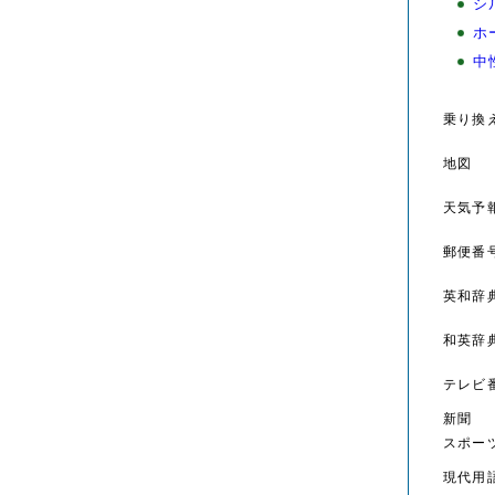
シ
ホ
中
乗り換
地図
天気予
郵便番
英和辞
和英辞
テレビ
新聞
スポー
現代用