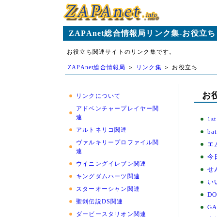
ZAPAnet総合情報局リンク集-お役立ち
お役立ち関連サイトのリンク集です。
ZAPAnet総合情報局
＞
リンク集
＞ お役立ち
お
リンクについて
アドベンチャープレイヤー関
連
1
アルトネリコ関連
b
ヴァルキリープロファイル関
エム
連
今
ウイニングイレブン関連
せ
キングダムハーツ関連
い
スターオーシャン関連
DO
聖剣伝説DS関連
GA
ダービースタリオン関連