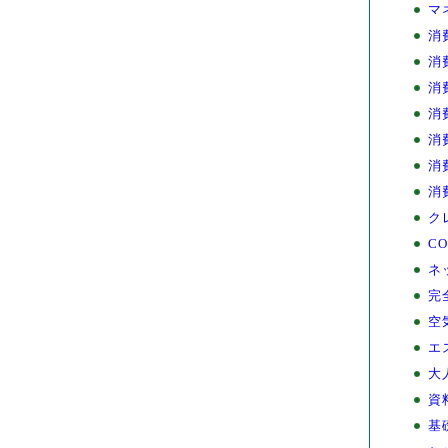
マ
消
消
消
消
消
消
消
ク
CO
ネ
完
空
エ
大
資
基