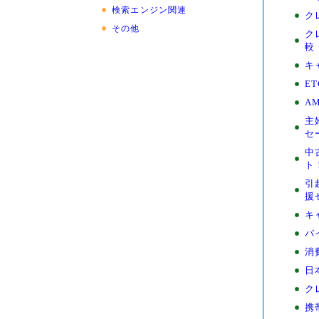
検索エンジン関連
ク
その他
ク
較
キ
E
A
主
セ
中
ト
引
援
キ
バ
消
日
ク
携