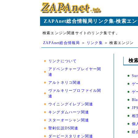
ZAPAnet総合情報局リンク集-検索エ
検索エンジン関連サイトのリンク集です。
ZAPAnet総合情報局
＞
リンク集
＞ 検索エンジン
検
リンクについて
アドベンチャープレイヤー関
連
Su
アルトネリコ関連
ゲー
ヴァルキリープロファイル関
ゲ
連
Bl
ウイニングイレブン関連
J
キングダムハーツ関連
相
スターオーシャン関連
個
聖剣伝説DS関連
総
ダービースタリオン関連