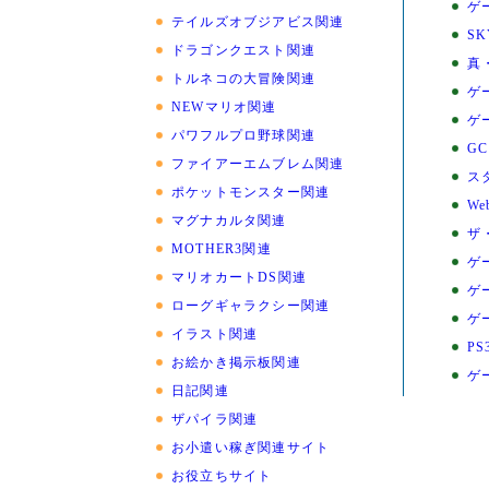
ゲ
テイルズオブジアビス関連
SK
ドラゴンクエスト関連
真
トルネコの大冒険関連
ゲ
NEWマリオ関連
ゲ
パワフルプロ野球関連
G
ファイアーエムブレム関連
ス
ポケットモンスター関連
We
マグナカルタ関連
ザ
MOTHER3関連
ゲー
マリオカートDS関連
ゲ
ローグギャラクシー関連
ゲ
イラスト関連
PS
お絵かき掲示板関連
ゲ
日記関連
ザパイラ関連
お小遣い稼ぎ関連サイト
お役立ちサイト