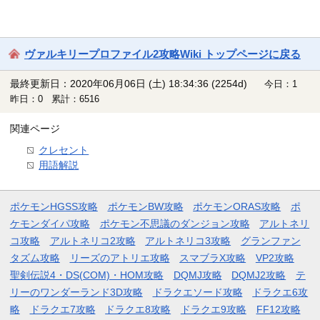
ヴァルキリープロファイル2攻略Wiki トップページに戻る
最終更新日：2020年06月06日 (土) 18:34:36
(2254d)
今日：1
昨日：0 累計：6516
関連ページ
クレセント
用語解説
ポケモンHGSS攻略
ポケモンBW攻略
ポケモンORAS攻略
ポ
ケモンダイパ攻略
ポケモン不思議のダンジョン攻略
アルトネリ
コ攻略
アルトネリコ2攻略
アルトネリコ3攻略
グランファン
タズム攻略
リーズのアトリエ攻略
スマブラX攻略
VP2攻略
聖剣伝説4・DS(COM)・HOM攻略
DQMJ攻略
DQMJ2攻略
テ
リーのワンダーランド3D攻略
ドラクエソード攻略
ドラクエ6攻
略
ドラクエ7攻略
ドラクエ8攻略
ドラクエ9攻略
FF12攻略