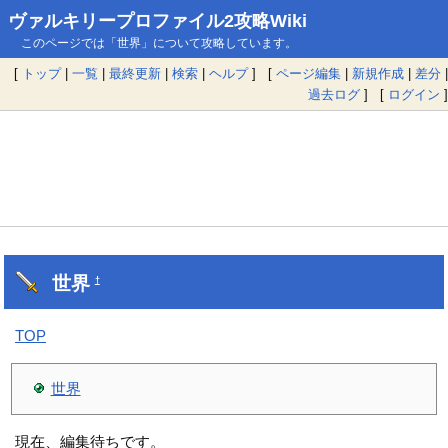
ヴァルキリープロファイル2攻略Wiki
このページでは「世界」について攻略しています。
[
トップ
|
一覧
|
最終更新
|
検索
|
ヘルプ
] [
ページ編集
|
新規作成
|
差分
|
過去ログ
] [
ログイン
]
世界
†
TOP
世界
現在、編集待ちです。