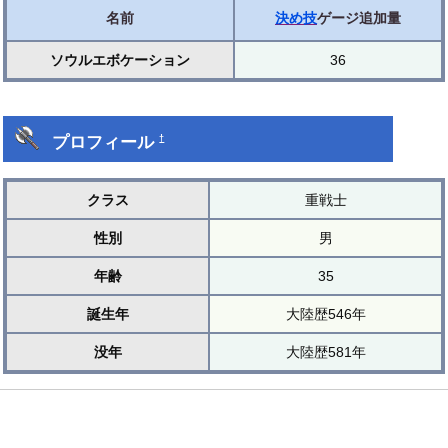
名前
決め技
ゲージ追加量
ソウルエボケーション
36
プロフィール
†
クラス
重戦士
性別
男
年齢
35
誕生年
大陸歴546年
没年
大陸歴581年