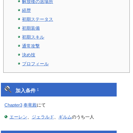
解放後の居場所
経歴
初期ステータス
初期装備
初期スキル
通常攻撃
決め技
プロフィール
加入条件
†
Chapter3
奉竜殿
にて
エーレン
、
ジェラルド
、
ギルム
のうち一人