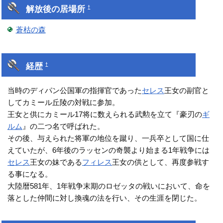
解放後の居場所
†
蒼枯の森
経歴
†
当時のディパン公国軍の指揮官であった
セレス
王女の副官と
してカミール丘陵の対戦に参加。
王女と供にカミール17将に数えられる武勲を立て『豪刃の
ギ
ルム
』の二つ名で呼ばれた。
その後、与えられた将軍の地位を蹴り、一兵卒として国に仕
えていたが、6年後のラッセンの奇襲より始まる1年戦争には
セレス
王女の妹である
フィレス
王女の供として、再度参戦す
る事になる。
大陸暦581年、1年戦争末期のロゼッタの戦いにおいて、命を
落とした仲間に対し換魂の法を行い、その生涯を閉じた。