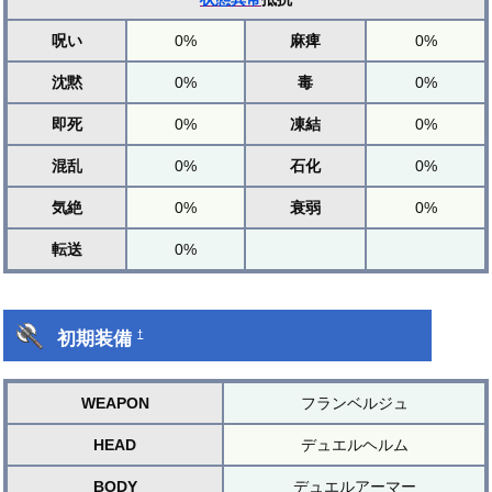
呪い
0%
麻痺
0%
沈黙
0%
毒
0%
即死
0%
凍結
0%
混乱
0%
石化
0%
気絶
0%
衰弱
0%
転送
0%
初期装備
†
WEAPON
フランベルジュ
HEAD
デュエルヘルム
BODY
デュエルアーマー