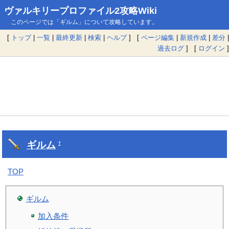
ヴァルキリープロファイル2攻略Wiki
このページでは「ギルム」について攻略しています。
[
トップ
|
一覧
|
最終更新
|
検索
|
ヘルプ
] [
ページ編集
|
新規作成
|
差分
|
過去ログ
] [
ログイン
]
ギルム
†
TOP
ギルム
加入条件