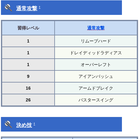
通常攻撃
†
習得レベル
通常攻撃
1
リムーブハード
1
ドレイディッドラディアス
1
オーバーレフト
9
アイアンバッシュ
16
アームドブレイク
26
バスタースイング
決め技
†