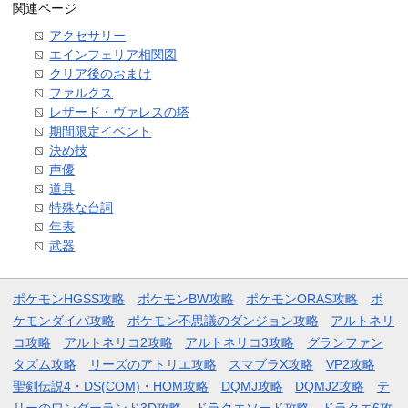
関連ページ
アクセサリー
エインフェリア相関図
クリア後のおまけ
ファルクス
レザード・ヴァレスの塔
期間限定イベント
決め技
声優
道具
特殊な台詞
年表
武器
ポケモンHGSS攻略
ポケモンBW攻略
ポケモンORAS攻略
ポ
ケモンダイパ攻略
ポケモン不思議のダンジョン攻略
アルトネリ
コ攻略
アルトネリコ2攻略
アルトネリコ3攻略
グランファン
タズム攻略
リーズのアトリエ攻略
スマブラX攻略
VP2攻略
聖剣伝説4・DS(COM)・HOM攻略
DQMJ攻略
DQMJ2攻略
テ
リーのワンダーランド3D攻略
ドラクエソード攻略
ドラクエ6攻