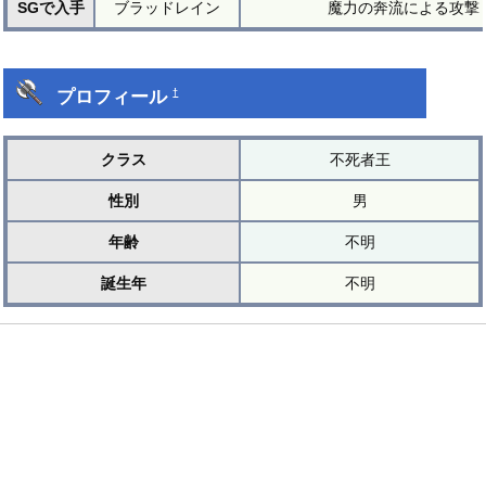
SGで入手
ブラッドレイン
魔力の奔流による攻撃
プロフィール
†
クラス
不死者王
性別
男
年齢
不明
誕生年
不明