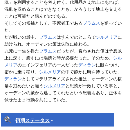
魂」を利用することを考え付く。代用品さえ地上にあれば、
混乱を収めることはできなくとも、かろうじて地上を支える
ことは可能だと踏んだのである。
そしてその候補として、不死者王である
ブラムス
を狙ってい
た。
だが戦いの最中、
ブラムス
はすんでのところで
シルメリア
に
助けられ、オーディンの策は失敗に終わる。
九死に一生を得た
ブラムス
だったが、負わされた傷は予想以
上に深く、癒すには場所と時が必要だった。そのため、
シル
メリア
のエインフェリアの一人だった
ディラン
に眼をつけ、
密かに乗り移り、
シルメリア
の中で静かに時を待っていた。
ディラン
としてマテリアライズされた後は、オーディンの横
暴を戒めたいと願う
シルメリア
と思惑が一致している事と、
オーディンの策から逃してくれたという恩義もあり、正体を
伏せたまま行動を共にしていた。
初期
ステータス
†