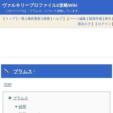
ヴァルキリープロファイル2攻略Wiki
このページでは「ブラムス」について攻略しています。
[
トップ
|
一覧
|
最終更新
|
検索
|
ヘルプ
] [
ページ編集
|
新規作成
|
差分
|
過去ログ
] [
ログイン
]
ブラムス
†
TOP
ブラムス
経歴