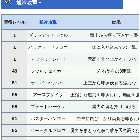
通常攻撃
†
習得レベル
通常攻撃
効果
1
ブラッディナックル
頭上から振り下ろす一撃
1
バックワードフロウ
懐に入り込んでの一撃
1
デッドリーレイド
天高く伸び上がるアッパ
49
ソウルシェイカー
左右からの3連撃。
51
オーバーハンマー
上空から叩き伏せる強力な
55
アースブレイク
圧縮した魔力を叩き付け、地面を
58
ブラッドハーケン
魔力の塊を投げつける
61
バスターハンマー
空中に跳び上がり両腕を叩き付
65
イモータルブロウ
魔力をまとった拳で敵を天空高く