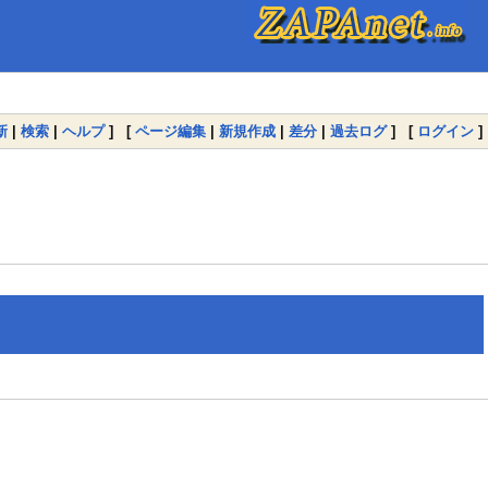
新
|
検索
|
ヘルプ
] [
ページ編集
|
新規作成
|
差分
|
過去ログ
] [
ログイン
]