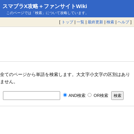
スマブラX攻略＋ファンサイトWiki
このページでは「検索」について攻略しています。
[
トップ
|
一覧
|
最終更新
|
検索
|
ヘルプ
]
全てのページから単語を検索します。大文字小文字の区別はあり
ません。
AND検索
OR検索