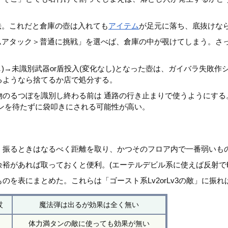
。
法。これだと倉庫の壺は入れても
アイテム
が足元に落ち、底抜けな
ムアタック＞普通に挑戦」を選べば、倉庫の中が覗けてしまう。さ
なし)→未識別武器or盾投入(変化なし)となった壺は、ガイバラ失敗
るようなら捨てるか店で処分する。
のるつぼを識別し終わる前は 通路の行き止まりで使うようにする。
ンを待たずに袋叩きにされる可能性が高い。
、振るときはなるべく距離を取り、かつそのフロア内で一番弱いも
裕があれば取っておくと便利。(エーテルデビル系に使えば反射でH
を表にまとめた。これらは「ゴースト系Lv2orLv3の敵」に振
杖
魔法弾は出るが効果は全く無い
体力満タンの敵に使っても効果が無い