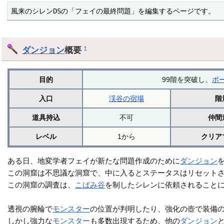
風来のシレンDSの「フェイの最終問題」を編集するページです。
ダンジョン
概要
†
目的
99階を突破し、
ボ
入口
渓谷の宿場
階
道具持込
不可
仲間
レベル
1から
クリア
ある日、地変学者フェイが新たな問題作成のために
ダンジョン
この洞窟は不思議な洞窟で、中に入るとステータスはリセット
この洞窟の調査は、
こばみ谷
を制したシレンに依頼されること
透視の腕輪で
モンスター
の位置が判明したり、強化の壺で装備
しかし強力な
モンスター
も多数出現するため、他の
ダンジョン