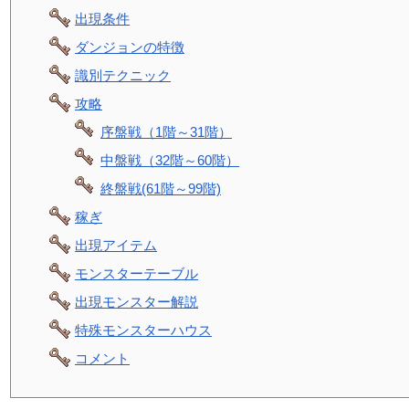
出現条件
ダンジョンの特徴
識別テクニック
攻略
序盤戦（1階～31階）
中盤戦（32階～60階）
終盤戦(61階～99階)
稼ぎ
出現アイテム
モンスターテーブル
出現モンスター解説
特殊モンスターハウス
コメント