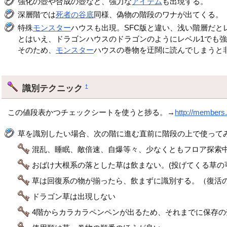
強化の壺や合成の壺など、強力な
アイテム
も出現する。
深層階では
死者の谷底
同様、偽物の階段のワナが出てくる。
特殊
モンスター
ハウスも出現。SFC版と違い、浅い階層だと
とはいえ、ドラゴンハウスのドラゴンのようにレベル1でも
そのため、
モンスター
ハウスの巻物を迂闊に読んでしまうと
識別テクニック
†
この値段表かつチェックシートを使うと捗る。→
http://members.
草を識別したい場合、次の階に進む直前に階段の上で使って
混乱、睡眠、敵倍速、自爆等々、少なくともフロア探索
おばけ大根系の落とした草は飲まない。(投げてくる草の
草は回復系の物が揃ったら、飲まずに識別する。（復活の
ドラゴン草は出現しない
4階からカラカラペンペンが出るため、それまでに保存の