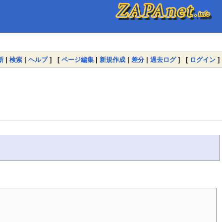
新
|
検索
|
ヘルプ
] [
ページ編集
|
新規作成
|
差分
|
過去ログ
] [
ログイン
]