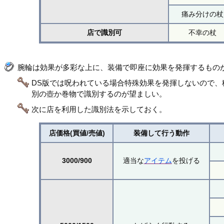
痛み分けの杖
店で識別可
不幸の杖
腕輪は効果が多彩な上に、装備で即座に効果を発揮するもの
DS版では呪われている場合特殊効果を発揮しないので
別の壺か巻物で識別するのが望ましい。
次に店を利用した識別法を示しておく。
店価格(買値/売値)
装備して行う動作
3000/900
適当な
アイテム
を投げる