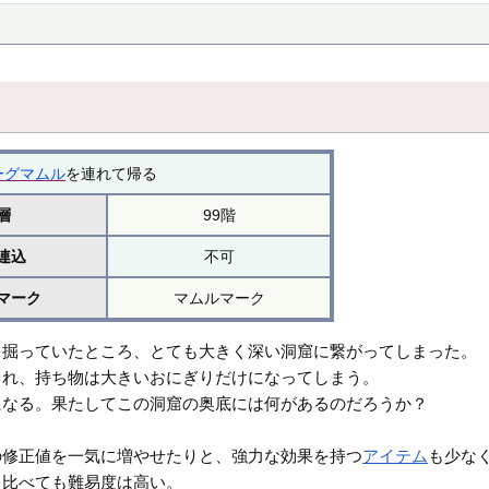
ーグマムル
を連れて帰る
層
99階
連込
不可
マーク
マムルマーク
を掘っていたところ、とても大きく深い洞窟に繋がってしまった。
され、持ち物は大きいおにぎりだけになってしまう。
になる。果たしてこの洞窟の奥底には何があるのだろうか？
の修正値を一気に増やせたりと、強力な効果を持つ
アイテム
も少な
と比べても難易度は高い。