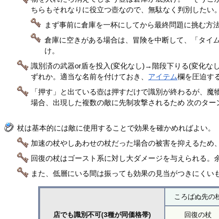
ちらもそれなりに役立つ壺なので、無駄なく判別したい
まず事前に倉庫を一杯にしてから最終問題に挑む方
倉庫に空きがある場合は、冒険を中断して、「タイ
け。
識別済の武器or盾を投入(変化なし)→階段下りる(変化
ずれか。適当な名前を付けておき、
アイテム
欄を圧迫す
「押す」と出ている壺は押すだけで識別が終わるが、魔物
場合、出現した複数の敵に先制攻撃されるため 次のター
杖は基本的には敵に使用することで効果を確かめればよい。
加速の杖やしあわせの杖だった場合の被害を抑えるため
回復の杖はゴースト系に対し大ダメージを与えられる。余
また、低層にいる間は振っても効果の見当がつきにくいもの
ころばぬ先の
店でも識別不可(3種が同価格帯)
回復の杖