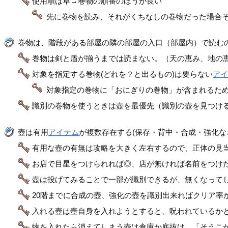
使用順は草→巻物の順番のほうが良い
先に巻物を読み、それがくちなしの巻物だった場合
巻物は、階段がある部屋の隣の部屋の入口（部屋内）で読む
巻物は剣と盾が揃うまでは読まない。（天の恵み、地の恵
対象を指定する巻物(どれを？と出るもの)は要らない
ア
対象指定の巻物に「おにぎりの巻物」が含まれるた
識別の巻物を使うときは壺を最優先（識別の壺を見つけ
壺は有用
アイテム
が複数存在する(保存・背中・合成・強化な
有用な壺の有無は攻略を大きく左右するので、正体の見
お店で目星をつけられれば◎、店が無ければ名前をつけ
壺は投げてみることで一部が識別できるが、無くなって
20階までに合成の壺、強化の壺を識別出来ればクリア率
入れる壺は壺自身を入れようとすると、呪われているか
物を入れたら消えてしまう壺は倉庫か底抜け。「そうこ