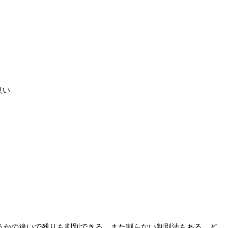
良い
うかの違いで残りも判別できる。また割らない判別法もある。ど