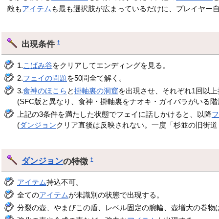
敵も
アイテム
も最も選択肢が広まっているだけに、プレイヤー
出現条件
†
1.
こばみ谷
をクリアしてエンディングを見る。
2.
フェイの問題
を50問全て解く。
3.
食神のほこら
と
掛軸裏の洞窟
を出現させ、それぞれ1回以上
(SFC版と異なり、食神・掛軸裏をナオキ・ガイバラがいる階
上記の3条件を満たした状態でフェイに話しかけると、以降
(
ダンジョン
クリア直後は反映されない。一度「杉並の旧街道 
ダンジョン
の特徴
†
アイテム
持込不可。
全ての
アイテム
が未識別の状態で出現する。
分裂の壺、やまびこの盾、レベル固定の腕輪、壺増大の巻物