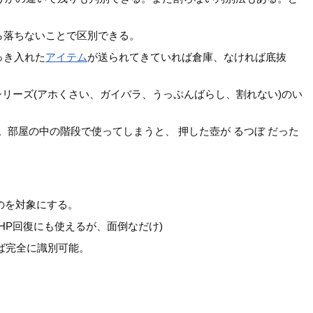
ら落ちないことで区別できる。
っき入れた
アイテム
が送られてきていれば倉庫、なければ底抜
作シリーズ(アホくさい、ガイバラ、うっぷんばらし、割れない)のい
部屋の中の階段で使ってしまうと、 押した壺が るつぼ だった
のを対象にする。
P回復にも使えるが、面倒なだけ)
れば完全に識別可能。