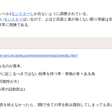
レベル1
モンスター
しか出ないように調整されている。
強い
モンスター
はいるので、よほど武器と盾が強くない限り突破は
非常に危険である。
e-omi.ne.jp/ekuseren/siren/sirends/sirends.html
みるのが基本。
中に起こるべきではない効果を持つ草・巻物が多々ある為
可能性が大）
草の誤飲防止)
壺を拾えなかったら、3階で全ての草を飲み識別してしまっても良