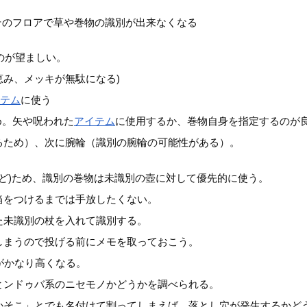
そのフロアで草や巻物の識別が出来なくなる
のが望ましい。
み、メッキが無駄になる)
イテム
に使う
め。矢や呪われた
アイテム
に使用するか、巻物自身を指定するのが
るため）、次に腕輪（識別の腕輪の可能性がある）。
ど)ため、識別の巻物は未識別の壺に対して優先的に使う。
当をつけるまでは手放したくない。
た未識別の杖を入れて識別する。
しまうので投げる前にメモを取っておこう。
がかなり高くなる。
とンドゥバ系のニセモノかどうかを調べられる。
かそこ」とでも名付けて割ってしまえば、落とし穴が発生するかど