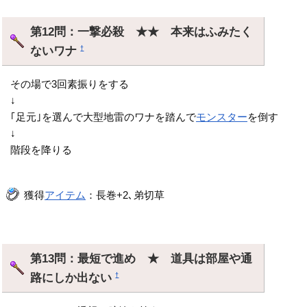
第12問：一撃必殺 ★★ 本来はふみたく
ないワナ
†
その場で3回素振りをする
↓
｢足元｣を選んで大型地雷のワナを踏んで
モンスター
を倒す
↓
階段を降りる
獲得
アイテム
：長巻+2､弟切草
第13問：最短で進め ★ 道具は部屋や通
路にしか出ない
†