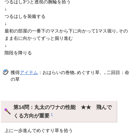
つるはし3つと透視の腕輪を拾う
↓
つるはしを装備する
↓
最初の部屋の一番下のマスから下に向かって1マス堀り､その
まま右に向かってずっと掘り進む
↓
階段を降りる
獲得
アイテム
：おはらいの巻物､めぐすり草、､二回目：命
の草
第14問：丸太のワナの性能 ★★ 飛んで
くる方向が重要
†
上に一歩進んでめぐすり草を拾う