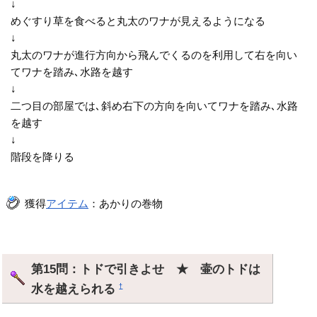
↓
めぐすり草を食べると丸太のワナが見えるようになる
↓
丸太のワナが進行方向から飛んでくるのを利用して右を向い
てワナを踏み､水路を越す
↓
二つ目の部屋では､斜め右下の方向を向いてワナを踏み､水路
を越す
↓
階段を降りる
獲得
アイテム
：あかりの巻物
第15問：トドで引きよせ ★ 壷のトドは
水を越えられる
†