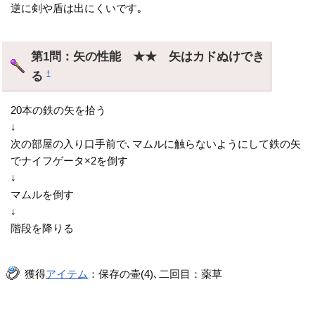
逆に剣や盾は出にくいです｡
第1問：矢の性能 ★★ 矢はカドぬけでき
る
†
20本の鉄の矢を拾う
↓
次の部屋の入り口手前で､マムルに触らないようにして鉄の矢
でナイフゲータ×2を倒す
↓
マムルを倒す
↓
階段を降りる
獲得
アイテム
：保存の壷(4)､二回目：薬草