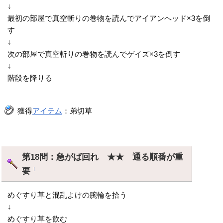
↓
最初の部屋で真空斬りの巻物を読んでアイアンヘッド×3を倒
す
↓
次の部屋で真空斬りの巻物を読んでゲイズ×3を倒す
↓
階段を降りる
獲得
アイテム
：弟切草
第18問：急がば回れ ★★ 通る順番が重
要
†
めぐすり草と混乱よけの腕輪を拾う
↓
めぐすり草を飲む