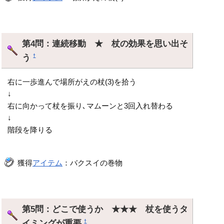
第4問：連続移動 ★ 杖の効果を思い出そ
う
†
右に一歩進んで場所がえの杖(3)を拾う
↓
右に向かって杖を振り､マムーンと3回入れ替わる
↓
階段を降りる
獲得
アイテム
：バクスイの巻物
第5問：どこで使うか ★★★ 杖を使うタ
イミングが重要
†