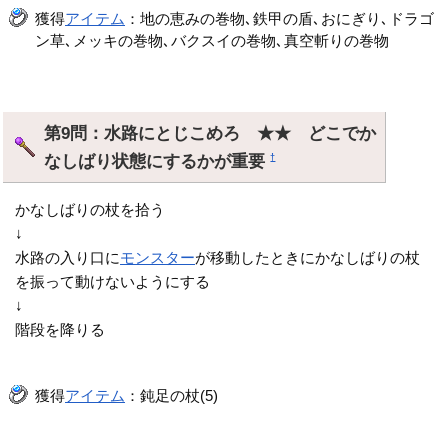
獲得
アイテム
：地の恵みの巻物､鉄甲の盾､おにぎり､ドラゴ
ン草､メッキの巻物､バクスイの巻物､真空斬りの巻物
第9問：水路にとじこめろ ★★ どこでか
なしばり状態にするかが重要
†
かなしばりの杖を拾う
↓
水路の入り口に
モンスター
が移動したときにかなしばりの杖
を振って動けないようにする
↓
階段を降りる
獲得
アイテム
：鈍足の杖(5)