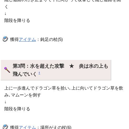
く
↓
階段を降りる
獲得
アイテム
：鈍足の杖(5)
第3問：水を超えた攻撃 ★ 炎は水の上も
飛んでいく
†
上に一歩進んでドラゴン草を拾い､上に向いてドラゴン草を飲
み､マムーンを倒す
↓
階段を降りる
獲得
アイテム
：場所がえの杖(6)