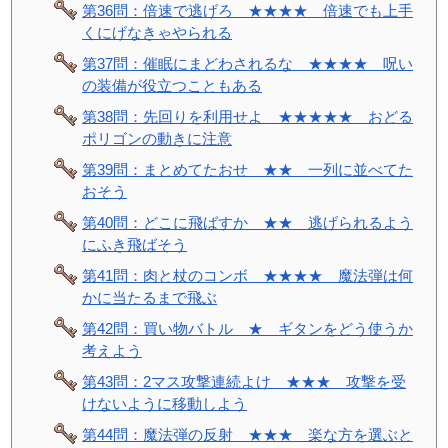
第36問：倍速で逃げろ ★★★★ 倍速でも上手
くにげなきゃやられる
第37問：催眠にまどわされるな ★★★★ 呪い
の装備が役立つこともある
第38問：先回りを利用せよ ★★★★★ おどる
ポリゴンの動きに注意
第39問：まとめてたおせ ★★ 一列に並べてた
おそう
第40問：どこに飛ばすか ★★ 逃げられるよう
にふき飛ばそう
第41問：肉と杖のコンボ ★★★★ 魔法弾は何
かに当たるまで飛ぶ
第42問：買い物バトル ★ ギタンをどう使うか
考えよう
第43問：2マス攻撃連続よけ ★★★ 攻撃を受
けないように移動しよう
第44問：魔法弾の反射 ★★★ 楽な方を選ぶと