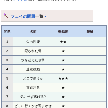
フェイの問題
一覧
†
問題
名前
難易度
報酬
1
矢の性能
★★
2
隠された道
★
3
水を超えた攻撃
★
4
連続移動
★
5
どこで使うか
★★★
6
直進注意
★
7
気にせず逃げる?
★
8
どこに行くかは運まかせ
★