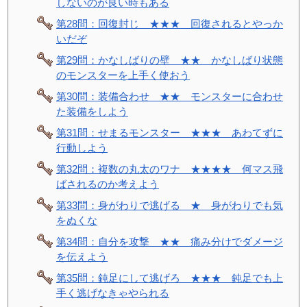
しないのが良い時もある
第28問：回復封じ ★★★ 回復されるとやっか
いだぞ
第29問：かなしばりの壁 ★★ かなしばり状態
のモンスターを上手く使おう
第30問：装備合わせ ★★ モンスターに合わせ
た装備をしよう
第31問：せまるモンスター ★★★ あわてずに
行動しよう
第32問：複数の丸太のワナ ★★★★ 何マス飛
ばされるのか考えよう
第33問：身がわりで逃げる ★ 身がわりでも気
をぬくな
第34問：自分を攻撃 ★★ 痛み分けでダメージ
を伝えよう
第35問：鈍足にして逃げろ ★★★ 鈍足でも上
手く逃げなきゃやられる