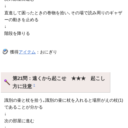
↓
直進して困ったときの巻物を拾い､その場で読み周りのギャザ
ーの動きを止める
↓
階段を降りる
獲得
アイテム
：おにぎり
第21問：遠くから起こせ ★★★ 起こし
方に注意
†
識別の壷と杖を拾う｡識別の壷に杖を入れると場所がえの杖(1)
であることが分かる
↓
次の部屋に進む
↓