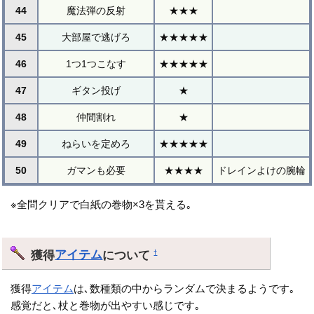
44
魔法弾の反射
★★★
45
大部屋で逃げろ
★★★★★
46
1つ1つこなす
★★★★★
47
ギタン投げ
★
48
仲間割れ
★
49
ねらいを定めろ
★★★★★
50
ガマンも必要
★★★★
ドレインよけの腕輪
※全問クリアで白紙の巻物×3を貰える｡
獲得
アイテム
について
†
獲得
アイテム
は､数種類の中からランダムで決まるようです｡
感覚だと､杖と巻物が出やすい感じです｡