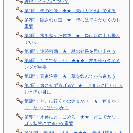
獲得アイテムについて
第1問：矢の性能 ★★ 矢はカドぬけできる
第2問：隠された道 ★ 時には壁をたたくのも
重要
第3問：水を超えた攻撃 ★ 炎は水の上も飛ん
でいく
第4問：連続移動 ★ 杖の効果を思い出そう
第5問：どこで使うか ★★★ 杖を使うタイミ
ングが重要
第6問：直進注意 ★ 草を飲んでから進もう
第7問：気にせず逃げる? ★ ギタンに目がくら
むと痛い目に
第8問：どこに行くかは運まかせ ★ 運まかせ
も たまにはいいかも
第9問：水路にとじこめろ ★★ どこでかなし
ばり状態にするかが重要
第10問：砲弾をよけろ ★★★ 砲弾は壁をくず