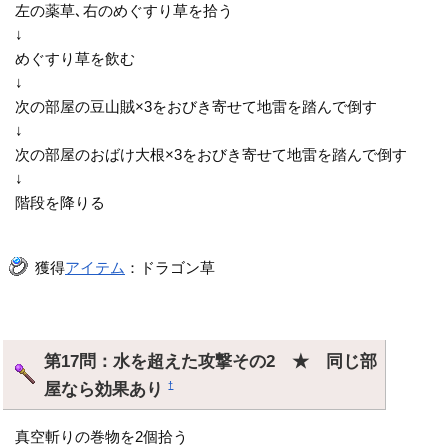
左の薬草､右のめぐすり草を拾う
↓
めぐすり草を飲む
↓
次の部屋の豆山賊×3をおびき寄せて地雷を踏んで倒す
↓
次の部屋のおばけ大根×3をおびき寄せて地雷を踏んで倒す
↓
階段を降りる
獲得
アイテム
：ドラゴン草
第17問：水を超えた攻撃その2 ★ 同じ部
屋なら効果あり
†
真空斬りの巻物を2個拾う