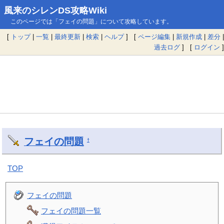
風来のシレンDS攻略Wiki
このページでは「フェイの問題」について攻略しています。
[
トップ
|
一覧
|
最終更新
|
検索
|
ヘルプ
] [
ページ編集
|
新規作成
|
差分
|
過去ログ
] [
ログイン
]
フェイの問題
†
TOP
フェイの問題
フェイの問題一覧