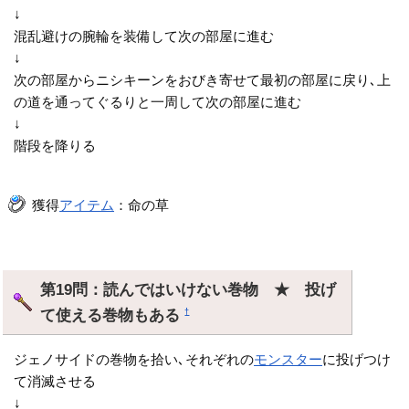
↓
混乱避けの腕輪を装備して次の部屋に進む
↓
次の部屋からニシキーンをおびき寄せて最初の部屋に戻り､上
の道を通ってぐるりと一周して次の部屋に進む
↓
階段を降りる
獲得
アイテム
：命の草
第19問：読んではいけない巻物 ★ 投げ
て使える巻物もある
†
ジェノサイドの巻物を拾い､それぞれの
モンスター
に投げつけ
て消滅させる
↓