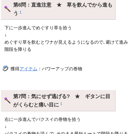
第6問：直進注意 ★ 草を飲んでから進も
う
†
下に一歩進んでめぐすり草を拾う
↓
めぐすり草を飲むとワナが見えるようになるので､避けて進み
階段を降りる
獲得
アイテム
：パワーアップの巻物
第7問：気にせず逃げる? ★ ギタンに目
がくらむと痛い目に
†
右に一歩進んでバクスイの巻物を拾う
↓
バクスイの巻物を読んで､そのまま最短ルートで階段を降りる