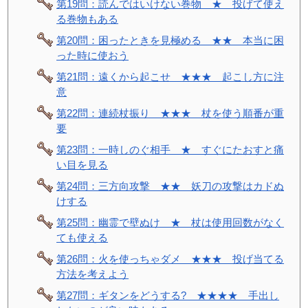
第19問：読んではいけない巻物 ★ 投げて使え
る巻物もある
第20問：困ったときを見極める ★★ 本当に困
った時に使おう
第21問：遠くから起こせ ★★★ 起こし方に注
意
第22問：連続杖振り ★★★ 杖を使う順番が重
要
第23問：一時しのぐ相手 ★ すぐにたおすと痛
い目を見る
第24問：三方向攻撃 ★★ 妖刀の攻撃はカドぬ
けする
第25問：幽霊で壁ぬけ ★ 杖は使用回数がなく
ても使える
第26問：火を使っちゃダメ ★★★ 投げ当てる
方法を考えよう
第27問：ギタンをどうする? ★★★★ 手出し