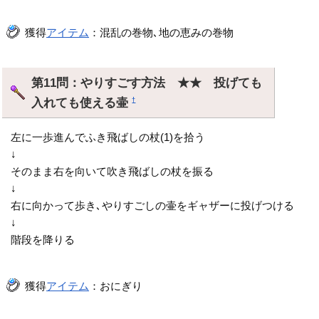
獲得
アイテム
：混乱の巻物､地の恵みの巻物
第11問：やりすごす方法 ★★ 投げても
入れても使える壷
†
左に一歩進んでふき飛ばしの杖(1)を拾う
↓
そのまま右を向いて吹き飛ばしの杖を振る
↓
右に向かって歩き､やりすごしの壷をギャザーに投げつける
↓
階段を降りる
獲得
アイテム
：おにぎり