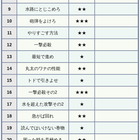
9
水路にとじこめろ
★★
10
砲弾をよけろ
★★★
11
やりすごす方法
★★
12
一撃必殺
★★
13
最短で進め
★
14
丸太のワナの性能
★★
15
トドで引きよせ
★
16
一撃必殺その2
★★★
17
水を超えた攻撃その2
★
18
急がば回れ
★★
19
読んではいけない巻物
★
20
困った時を見極める
★★