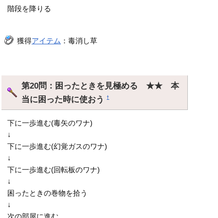
階段を降りる
獲得
アイテム
：毒消し草
第20問：困ったときを見極める ★★ 本
当に困った時に使おう
†
下に一歩進む(毒矢のワナ)
↓
下に一歩進む(幻覚ガスのワナ)
↓
下に一歩進む(回転板のワナ)
↓
困ったときの巻物を拾う
↓
次の部屋に進む