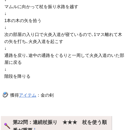
マムルに向かって杖を振り水路を越す
↓
1本の木の矢を拾う
↓
次の部屋の入り口で火炎入道が寝ているので､1マス離れて木
の矢を打ち､火炎入道を起こす
↓
通路を戻り､途中の通路をぐるりと一周して火炎入道のいた部
屋に戻る
↓
階段を降りる
獲得
アイテム
：金の剣
第22問：連続杖振り ★★★ 杖を使う順
†