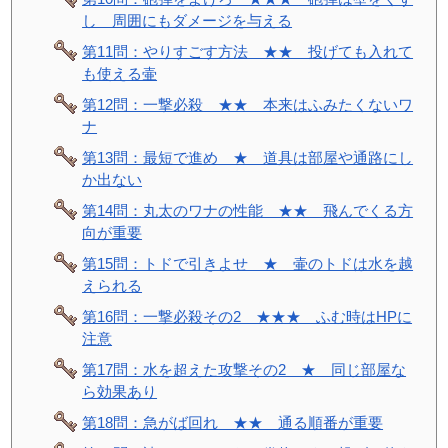
し 周囲にもダメージを与える
第11問：やりすごす方法 ★★ 投げても入れて
も使える壷
第12問：一撃必殺 ★★ 本来はふみたくないワ
ナ
第13問：最短で進め ★ 道具は部屋や通路にし
か出ない
第14問：丸太のワナの性能 ★★ 飛んでくる方
向が重要
第15問：トドで引きよせ ★ 壷のトドは水を越
えられる
第16問：一撃必殺その2 ★★★ ふむ時はHPに
注意
第17問：水を超えた攻撃その2 ★ 同じ部屋な
ら効果あり
第18問：急がば回れ ★★ 通る順番が重要