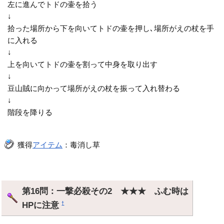
左に進んでトドの壷を拾う
↓
拾った場所から下を向いてトドの壷を押し､場所がえの杖を手
に入れる
↓
上を向いてトドの壷を割って中身を取り出す
↓
豆山賊に向かって場所がえの杖を振って入れ替わる
↓
階段を降りる
獲得
アイテム
：毒消し草
第16問：一撃必殺その2 ★★★ ふむ時は
HPに注意
†