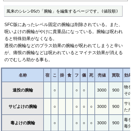
風来のシレンDSの「腕輪」を編集するページです。(値段順)
SFC版にあったレベル固定の腕輪は削除されている。また、
呪いよけの腕輪がやけに貴重品になっている。腕輪は呪われ
ると特殊効果がなくなる。
透視の腕輪などのプラス効果の腕輪が呪われてしまうと辛い
が、痛恨の腕輪などは呪われているとマイナス効果が消える
のでむしろ助かる事も。
名称
宿
こ
掛
食
フ
儀
死
売値
買取
効
物
遠投の腕輪
○
○
○
3000
900
そ
サ
サビよけの腕輪
○
○
○
○
3000
900
た
毒
毒よけの腕輪
○
○
○
○
3000
900
毒