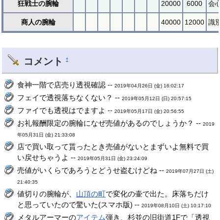
狂戦士の腕輪
20000
6000
会
商人の腕輪
40000
12000
識
コメント
†
食神一階で店売り透視確認 --
2019年04月26日 (金) 16:02:17
フェイで透視落ちなくない？ --
2019年05月12日 (日) 20:57:15
ファイでも透視はでますよ --
2019年05月17日 (金) 20:56:55
お礼報酬限定の腕輪になぜ売値があるのでしょうか？ --
2019
年05月31日 (金) 21:33:08
店で買い取って貰ったとき売値がないとまずいよ無料で買
い戻せちゃうよ --
2019年05月31日 (金) 23:24:09
売値がいくらであろうとどうせ盗むけどね --
2019年07月27日 (土)
21:40:35
値切りの腕輪が、
山頂の町
で変化の壷で出た。床落ちだけ
と思っていたので驚いた(スマホ版) --
2019年08月10日 (土) 10:17:10
メタルアーマーの
アイテム
弾き、杉並の旧街道1Fで「透視