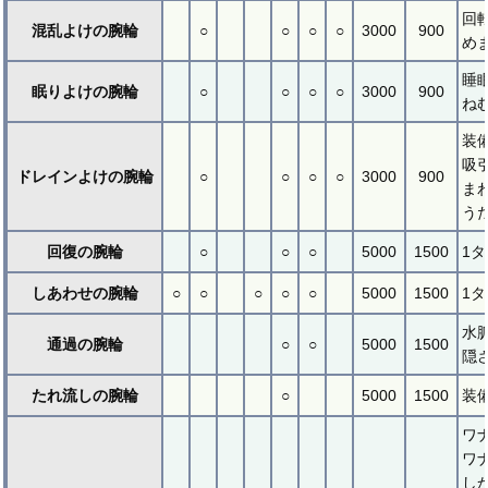
回
混乱よけの腕輪
○
○
○
○
3000
900
め
睡
眠りよけの腕輪
○
○
○
○
3000
900
ね
装
吸
ドレインよけの腕輪
○
○
○
○
3000
900
ま
う
回復の腕輪
○
○
○
5000
1500
1
しあわせの腕輪
○
○
○
○
○
5000
1500
1
水
通過の腕輪
○
○
5000
1500
隠
たれ流しの腕輪
○
5000
1500
装
ワ
ワ
し