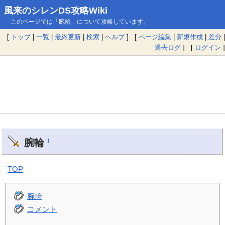
風来のシレンDS攻略Wiki
このページでは「腕輪」について攻略しています。
[
トップ
|
一覧
|
最終更新
|
検索
|
ヘルプ
] [
ページ編集
|
新規作成
|
差分
|
過去ログ
] [
ログイン
]
腕輪
†
TOP
腕輪
コメント