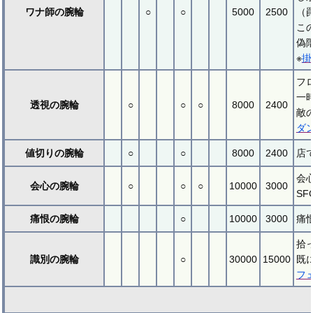
ワナ師の腕輪
○
○
5000
2500
（
こ
偽
※
掛
フ
一
透視の腕輪
○
○
○
8000
2400
敵
ダ
値切りの腕輪
○
○
8000
2400
店
会
会心の腕輪
○
○
○
10000
3000
S
痛恨の腕輪
○
10000
3000
痛
拾
識別の腕輪
○
30000
15000
既
フ