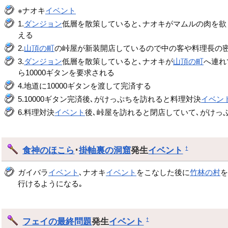
※ナオキ
イベント
1.
ダンジョン
低層を散策していると､ナオキがマムルの肉を欲
える
2.
山頂の町
の峠屋が新装開店しているので中の客や料理長の密
3.
ダンジョン
低層を散策していると､ナオキが
山頂の町
へ連れ
ら10000ギタンを要求される
4.地道に10000ギタンを渡して完済する
5.10000ギタン完済後､がけっぷちを訪れると料理対決
イベン
6.料理対決
イベント
後､峠屋を訪れると閉店していて､がけっ
食神のほこら
･
掛軸裏の洞窟
発生
イベント
†
ガイバラ
イベント
､ナオキ
イベント
をこなした後に
竹林の村
行けるようになる｡
フェイの最終問題
発生
イベント
†