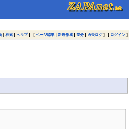
新
|
検索
|
ヘルプ
] [
ページ編集
|
新規作成
|
差分
|
過去ログ
] [
ログイン
]