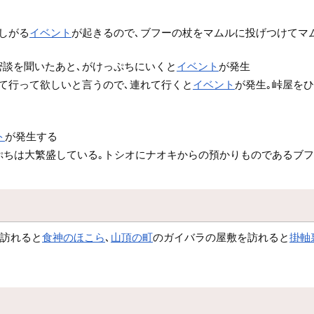
しがる
イベント
が起きるので､ブフーの杖をマムルに投げつけてマ
談を聞いたあと､がけっぷちにいくと
イベント
が発生
て行って欲しいと言うので､連れて行くと
イベント
が発生｡峠屋を
ト
が発生する
ぷちは大繁盛している｡トシオにナオキからの預かりものであるブフ
を訪れると
食神のほこら
､
山頂の町
のガイバラの屋敷を訪れると
掛軸