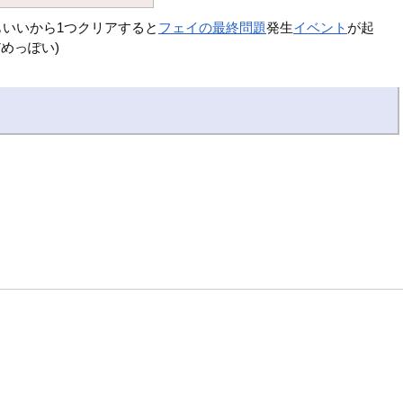
もいいから1つクリアすると
フェイの最終問題
発生
イベント
が起
めっぽい)