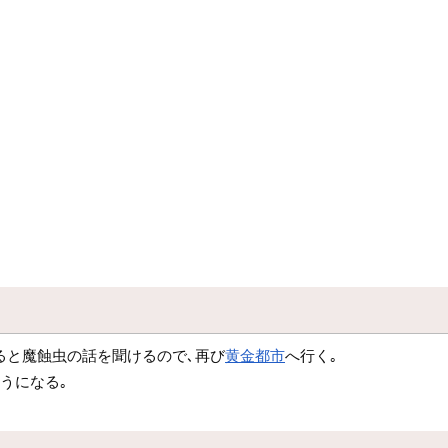
ると魔蝕虫の話を聞けるので､再び
黄金都市
へ行く｡
うになる｡