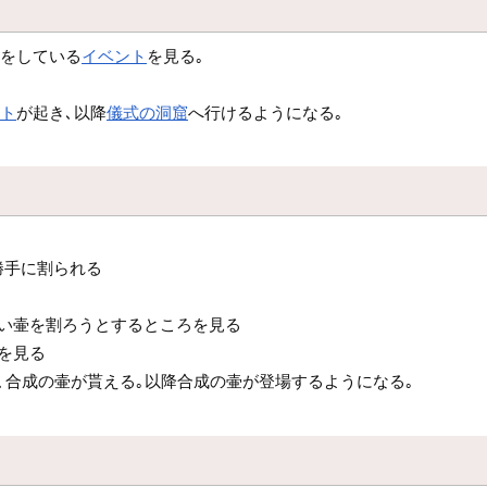
動をしている
イベント
を見る｡
ント
が起き､以降
儀式の洞窟
へ行けるようになる｡
勝手に割られる
ない壷を割ろうとするところを見る
を見る
､合成の壷が貰える｡以降合成の壷が登場するようになる｡