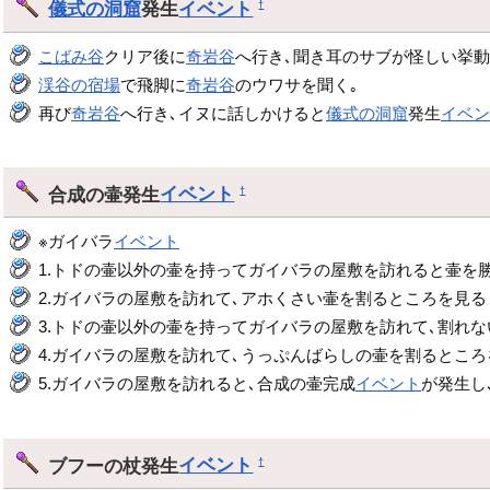
儀式の洞窟
発生
イベント
†
こばみ谷
クリア後に
奇岩谷
へ行き､聞き耳のサブが怪しい挙
渓谷の宿場
で飛脚に
奇岩谷
のウワサを聞く｡
再び
奇岩谷
へ行き､イヌに話しかけると
儀式の洞窟
発生
イベ
合成の壷発生
イベント
†
※ガイバラ
イベント
1.トドの壷以外の壷を持ってガイバラの屋敷を訪れると壷を
2.ガイバラの屋敷を訪れて､アホくさい壷を割るところを見る
3.トドの壷以外の壷を持ってガイバラの屋敷を訪れて､割れ
4.ガイバラの屋敷を訪れて､うっぷんばらしの壷を割るところ
5.ガイバラの屋敷を訪れると､合成の壷完成
イベント
が発生し
ブフーの杖発生
イベント
†