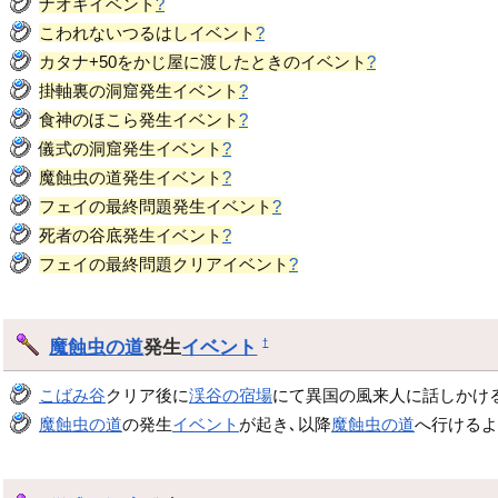
ナオキイベント
?
こわれないつるはしイベント
?
カタナ+50をかじ屋に渡したときのイベント
?
掛軸裏の洞窟発生イベント
?
食神のほこら発生イベント
?
儀式の洞窟発生イベント
?
魔蝕虫の道発生イベント
?
フェイの最終問題発生イベント
?
死者の谷底発生イベント
?
フェイの最終問題クリアイベント
?
魔蝕虫の道
発生
イベント
†
こばみ谷
クリア後に
渓谷の宿場
にて異国の風来人に話しかけ
魔蝕虫の道
の発生
イベント
が起き､以降
魔蝕虫の道
へ行けるよ