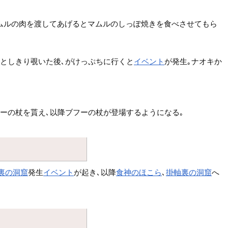
ムルの肉を渡してあげるとマムルのしっぽ焼きを食べさせてもら
ひとしきり覗いた後､がけっぷちに行くと
イベント
が発生｡ナオキか
ーの杖を貰え､以降ブフーの杖が登場するようになる｡
裏の洞窟
発生
イベント
が起き､以降
食神のほこら
､
掛軸裏の洞窟
へ