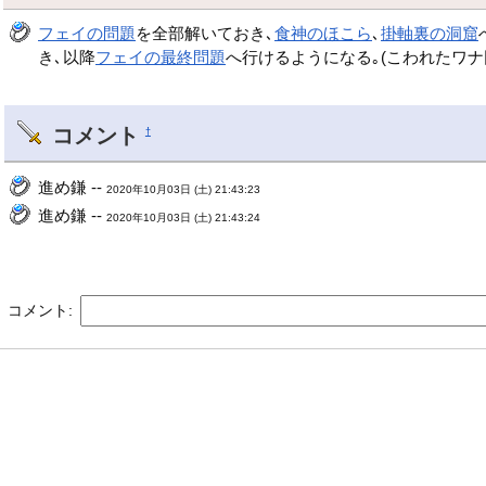
フェイの問題
を全部解いておき､
食神のほこら
､
掛軸裏の洞窟
き､以降
フェイの最終問題
へ行けるようになる｡(こわれたワナ
コメント
†
進め鎌 --
2020年10月03日 (土) 21:43:23
進め鎌 --
2020年10月03日 (土) 21:43:24
コメント: