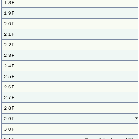
１８F
１９F
２０F
２１F
２２F
２３F
２４F
２５F
２６F
２７F
２８F
２９F
ア
３０F