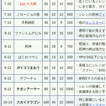
・近くにいるシレン
7-10
ねむり大根
55
22
12
500
・にぎり親方、ガイ
7-10
ノロージョの母
56
22
13
600
・シレンの所持
アイ
7-13
天狗師匠
40
10
9
150
・他の
モンスター
に
・透明で姿が見えず
8-11
ファントムデビル
50
19
10
150
・肉が超強力なので
・壁抜け。倍速行動
8-11
死神
65
28
9
700
・死神の肉は強力な
9-12
ばくれつウニ
80
13
12
100
・HPが16以下にな
・直線上にシレンが
9-12
ガイコツまおう
60
16
14
350
・「ブフー」「封印
9-12
デブーチョ
50
35
13
500
・射程5マスの石を
・シレンの装備して
9-12
チタンアーマー
80
34
16
2000
・装備弾きを防ぐ手
・同じ部屋にいると
10-13
スカイドラゴン
100
45
22
2600
・大部屋
モンスター