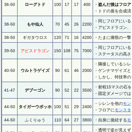
36-50
ローグトド
100
17
17
400
・
盗んだ後はフロア
・トドの盾を合成済
・同じフロアにいる
38-50
もや仙人
70
45
26
2200
・アビスドラゴン、
38-50
ギガタウロス
120
71
16
4200
・たまに痛恨の一撃
・同じフロアにいる
39-50
アビスドラゴン
150
108
75
7000
・ステータスの高さ
・隣接しているシレ
40-50
ウルトラゲイズ
90
61
46
2000
・ゲンナマゲイズと
・しかし、特技率の
・射程15マスの石
41-47
デブーゴン
90
52
22
3500
・固定ダメージでは
・シレンを他の
モン
44-50
タイガーウボッホ
100
51
29
2400
・フロアに
モンスタ
44-50
ふくりゅう
110
64
27
3800
・自身に後続する
モ
・透明で姿が見えず