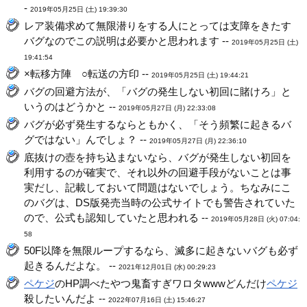
-
2019年05月25日 (土) 19:39:30
レア装備求めて無限潜りをする人にとっては支障をきたす
バグなのでこの説明は必要かと思われます --
2019年05月25日 (土)
19:41:54
×転移方陣 ○転送の方印 --
2019年05月25日 (土) 19:44:21
バグの回避方法が、「バグの発生しない初回に賭けろ」と
いうのはどうかと --
2019年05月27日 (月) 22:33:08
バグが必ず発生するならともかく、「そう頻繁に起きるバ
グではない」んでしょ？ --
2019年05月27日 (月) 22:36:10
底抜けの壺を持ち込まないなら、バグが発生しない初回を
利用するのが確実で、それ以外の回避手段がないことは事
実だし、記載しておいて問題はないでしょう。ちなみにこ
のバグは、DS版発売当時の公式サイトでも警告されていた
ので、公式も認知していたと思われる --
2019年05月28日 (火) 07:04:
58
50F以降を無限ループするなら、滅多に起きないバグも必ず
起きるんだよな。 --
2021年12月01日 (水) 00:29:23
ペケジ
のHP調べたやつ鬼畜すぎワロタwwwどんだけ
ペケジ
殺したいんだよ --
2022年07月16日 (土) 15:46:27