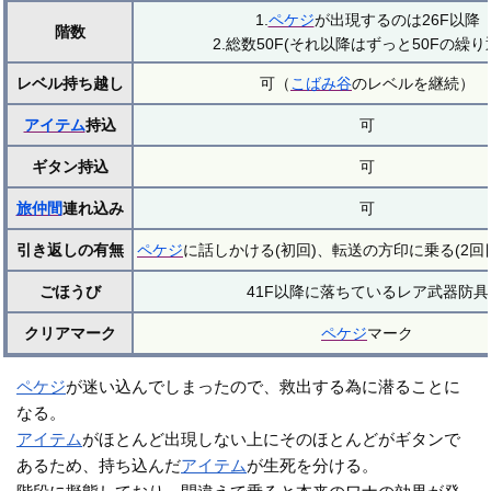
1.
ペケジ
が出現するのは26F以降
階数
2.総数50F(それ以降はずっと50Fの繰り
レベル持ち越し
可（
こばみ谷
のレベルを継続）
アイテム
持込
可
ギタン持込
可
旅仲間
連れ込み
可
引き返しの有無
ペケジ
に話しかける(初回)、転送の方印に乗る(2回
ごほうび
41F以降に落ちているレア武器防具
クリアマーク
ペケジ
マーク
ペケジ
が迷い込んでしまったので、救出する為に潜ることに
なる。
アイテム
がほとんど出現しない上にそのほとんどがギタンで
あるため、持ち込んだ
アイテム
が生死を分ける。