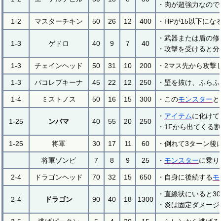
・肉が超強力なので
1-2
マスターチキン
50
26
12
400
・HPが15以下に
・武器または盾の修
1-3
ゲドロ
40
9
7
40
・攻撃を受けると分
1-3
チェインヘッド
50
31
10
200
・2マス先から攻撃
1-3
パコレプキーナ
45
22
12
250
・壁を抜け、ふらふ
1-4
ミストノス
50
16
15
300
・この
モンスター
と
・
アイテム
に化けて
1-25
ンバマ
40
55
20
250
・1Fから出てくる
1-25
将軍
30
17
11
60
・倒れて3ターン後
将軍ゾンビ
7
8
9
25
・
モンスター
に乗り
2-4
ドラゴンヘッド
70
32
15
650
・自身に後続する
モ
・直線状にいると3
2-4
ドラゴン
90
40
18
1300
・炎は固定ダメージ