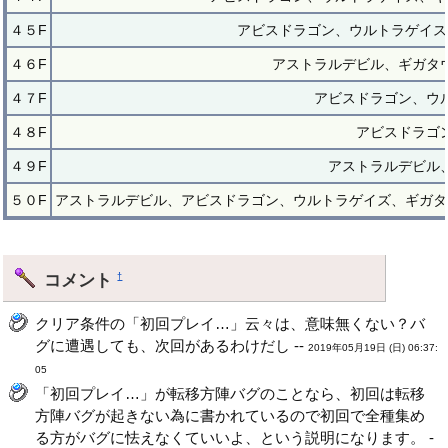
４５F
アビスドラゴン、ウルトラゲイス
４６F
アストラルデビル、ギガタ
４７F
アビスドラゴン、ウ
４８F
アビスドラゴ
４９F
アストラルデビル
５０F
アストラルデビル、アビスドラゴン、ウルトラゲイズ、ギガタ
コメント
†
クリア条件の「初回プレイ…」云々は、意味無くない？バ
グに遭遇しても、次回があるわけだし --
2019年05月19日 (日) 06:37:
05
「初回プレイ…」が転移方陣バグのことなら、初回は転移
方陣バグが起きない為に書かれているので初回で全種集め
る方がバグに怯えなくていいよ、という説明になります。 -