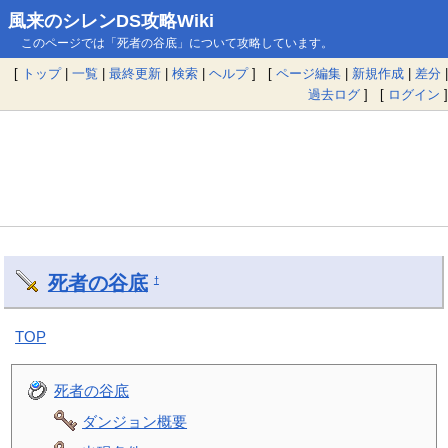
風来のシレンDS攻略Wiki
このページでは「死者の谷底」について攻略しています。
[
トップ
|
一覧
|
最終更新
|
検索
|
ヘルプ
] [
ページ編集
|
新規作成
|
差分
|
過去ログ
] [
ログイン
]
死者の谷底
†
TOP
死者の谷底
ダンジョン概要