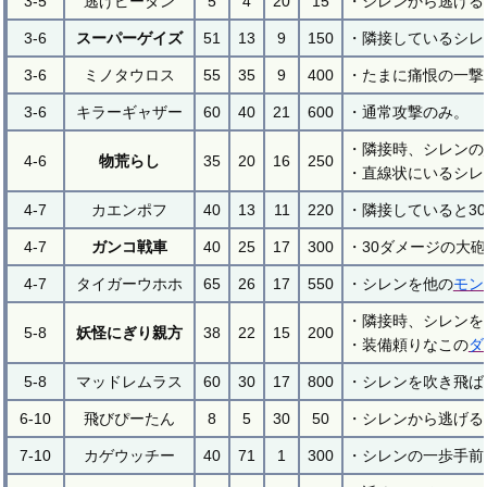
3-5
逃げピータン
5
4
20
15
・シレンから逃げる
3-6
スーパーゲイズ
51
13
9
150
・隣接しているシレ
3-6
ミノタウロス
55
35
9
400
・たまに痛恨の一撃
3-6
キラーギャザー
60
40
21
600
・通常攻撃のみ。
・隣接時、シレンの
4-6
物荒らし
35
20
16
250
・直線状にいるシレ
4-7
カエンポフ
40
13
11
220
・隣接していると3
4-7
ガンコ戦車
40
25
17
300
・30ダメージの大
4-7
タイガーウホホ
65
26
17
550
・シレンを他の
モン
・隣接時、シレンを
5-8
妖怪にぎり親方
38
22
15
200
・装備頼りなこの
ダ
5-8
マッドレムラス
60
30
17
800
・シレンを吹き飛ば
6-10
飛びぴーたん
8
5
30
50
・シレンから逃げる
7-10
カゲウッチー
40
71
1
300
・シレンの一歩手前