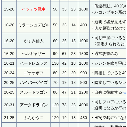
・倍速行動。40ダ
15-20
イッテツ戦車
50
35
23
1800
・パコレプキン系の
・透明で姿が見えず
16-20
ミラージュデビル
50
25
14
400
・肉が超強力なので
・同じ部屋にいると
16-20
かすみ仙人
60
26
15
1000
・2回唱えられると
16-20
ヘルギャザー
90
67
23
1500
・通常攻撃のみ。
16-21
ハードレムラス
130
42
18
1600
・シレンを吹き飛ば
20-24
ゴオオポフ
80
29
20
900
・隣接していると4
20-25
ハイパーゲイズ
70
19
13
800
・隣接しているシレ
20-25
スルードラゴン
80
47
21
1200
・自身に後続する
モ
・同じフロアにいる
20-31
アークドラゴン
120
78
26
4000
・透明になるか壁の
21-25
ふんかウニ
120
19
18
450
・HPが24以下にな