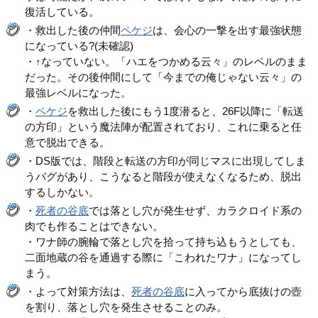
復活している。
・救出した後の仲間
ペケジ
は、会心の一撃を出す最強状態
になっている?(未確認)
・↑なっていない。「ハエをつかめる云々」のレベルのまま
だった。その後仲間にして「今までの俺じゃない云々」の
最強レベルになった。
・
ペケジ
を救出した後にもう1度潜ると、26F以降に「転送
の方印」という魔法陣が配置されており、これに乗ると任
意で脱出できる。
・DS版では、階段と転送の方印が同じマスに出現してしま
うバグがあり、こうなると階段が使えなくなるため、脱出
するしかない。
・
死者の谷底
では落とし穴が発生せず、カラクロイド系の
肉でも作ることはできない。
・ワナ師の腕輪で落とし穴を拾って持ち込もうとしても、
二面地蔵の谷を通過する際に「こわれたワナ」になってし
まう。
・よって対策方法は、
死者の谷底
に入ってから底抜けの壺
を割り、落とし穴を発生させることのみ。