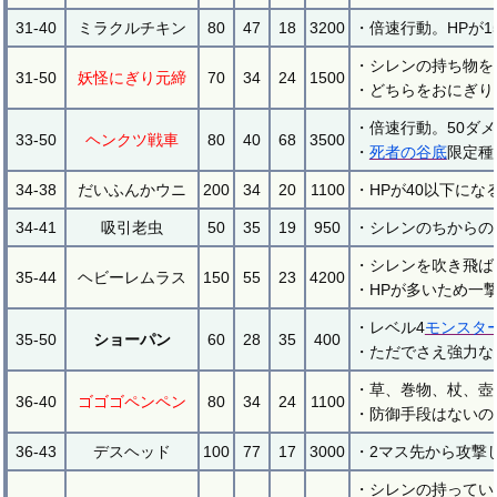
31-40
ミラクルチキン
80
47
18
3200
・倍速行動。HPが
・シレンの持ち物を
31-50
妖怪にぎり元締
70
34
24
1500
・どちらをおにぎり
・倍速行動。50ダ
33-50
ヘンクツ戦車
80
40
68
3500
・
死者の谷底
限定種
34-38
だいふんかウニ
200
34
20
1100
・HPが40以下にな
34-41
吸引老虫
50
35
19
950
・シレンのちからの
・シレンを吹き飛ば
35-44
ヘビーレムラス
150
55
23
4200
・HPが多いため一
・レベル4
モンスタ
35-50
ショーパン
60
28
35
400
・ただでさえ強力な
・草、巻物、杖、壺
36-40
ゴゴゴペンペン
80
34
24
1100
・防御手段はないの
36-43
デスヘッド
100
77
17
3000
・2マス先から攻撃
・シレンの持ってい