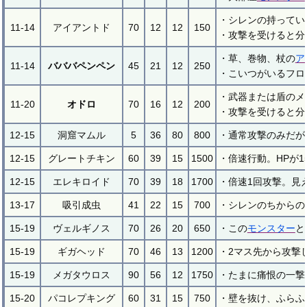
・シレンの持ってい
11-14
アイアントド
70
12
12
150
・攻撃を受けると分
・草、巻物、杖の
ア
11-14
バババペンペン
45
21
12
250
・こいつがいるフロ
・武器または盾のメ
11-20
オドロ
70
16
12
200
・攻撃を受けると分
12-15
洞窟マムル
5
36
80
800
・通常攻撃のみだが
12-15
グレートチキン
60
39
15
1500
・倍速行動。HPが
12-15
エレキロイド
70
39
18
1700
・倍速1回攻撃。見
13-17
吸引成虫
41
22
15
700
・シレンのちからの
15-19
ヴェルギノス
70
26
20
650
・この
モンスター
と
15-19
ギガヘッド
70
46
13
1200
・2マス先から攻撃
15-19
メガタウロス
90
56
12
1750
・たまに痛恨の一撃
15-20
パコレプキング
60
31
15
750
・壁を抜け、ふらふ