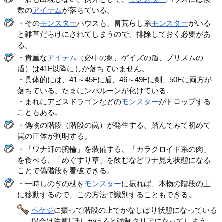
数の
アイテム
が落ちている。
・その
モンスター
ハウスも、畠荒らし系
モンスター
がいる
と雑草だらけにされてしまうので、排除しておく必要があ
る。
・貴重な
アイテム
（必中の剣、ゲイズの盾、プリズムの
盾）は41F以降にしか落ちていません。
・具体的には、41～45Fに盾、46～49Fに剣、50Fに両方が
落ちている。たまにンバルーンが化けている。
・まれにアビスドラゴンなどの
モンスター
がドロップする
こともある。
・偽物の階段（階段の罠）が発生する。踏んでみて初めて
罠の正体が判明する。
・「ワナ師の腕輪」を装備する、「カラクロイド系の肉」
を食べる、「めぐすり草」を飲むなどワナ見え状態になる
ことで偽階段を看破できる。
・一時しのぎの杖を
モンスター
に振れば、本物の階段の上
に移動するので、この方法で識別することもできる。
ペケジ
に振って階段の上でかなしばり状態になっている
場合は注意! 話しかけると強制クリアになってしまう。