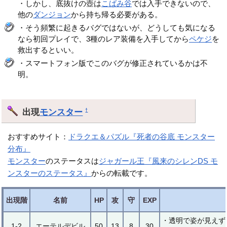
・しかし、底抜けの壺は
こばみ谷
では入手できないので、
他の
ダンジョン
から持ち帰る必要がある。
・そう頻繁に起きるバグではないが、どうしても気になる
なら初回プレイで、3種のレア装備を入手してから
ペケジ
を
救出するといい。
・スマートフォン版でこのバグが修正されているかは不
明。
出現
モンスター
†
おすすめサイト：
ドラクエ＆パズル『死者の谷底 モンスター
分布』
モンスター
のステータスは
ジャガール王『風来のシレンDS モ
ンスターのステータス』
からの転載です。
出現階
名前
HP
攻
守
EXP
・透明で姿が見えず
1-2
エーテルデビル
50
13
8
30