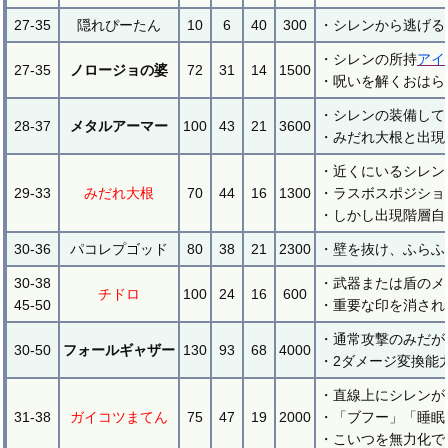
27-35
隠れぴーたん
10
6
40
300
・シレンから逃げる
・シレンの所持
アイ
27-35
ノロージョの婆
72
31
14
1500
・呪いを解くおはら
・シレンの装備して
28-37
メタルアーマー
100
43
21
3600
・みだれ大根と出現
・近くにいるシレン
29-33
みだれ大根
70
44
16
1300
・ラスボスポジショ
・しかし出現階層自
30-36
パコレプゴッド
80
38
21
2300
・壁を抜け、ふらふ
30-38
・武器または盾のメ
チドロ
100
24
16
600
45-50
・重要な印を消され
・通常攻撃のみだが
30-50
フォールギャザー
130
93
68
4000
・2ダメージ変換能
・直線上にシレンが
31-38
ガイコツまてん
75
47
19
2000
・「ブフー」「睡眠
・こいつを無力化で