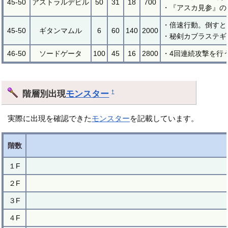
45-50
アストラルデビル
50
31
18
700
・『アスカ見参』の
・倍速行動。倒すと
45-50
ギタンマムル
6
60
140
2000
・秘剣カブラステギ
46-50
ソードゲータ
100
45
16
2800
・4回連続攻撃を行
階層別出現
モンスター
†
実際に出現を確認できた
モンスター
を記載しています。
階数
１F
２F
３F
４F