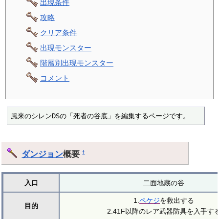
出現条件
攻略
クリア条件
出現モンスター
階層別出現モンスター
コメント
風来のシレンDSの「死者の谷底」を編集するページです。
ダンジョン
概要
†
入口
二面地蔵の谷
1.
ペケジ
を救出する
目的
2.41F以降のレア武器防具を入手す