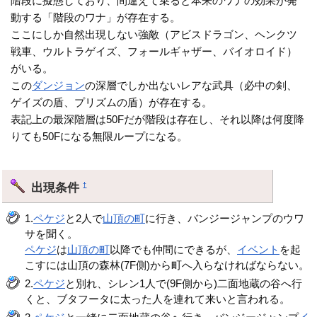
階段に擬態しており、間違えて乗ると本来のワナの効果が発
動する「階段のワナ」が存在する。
ここにしか自然出現しない強敵（アビスドラゴン、ヘンクツ
戦車、ウルトラゲイズ、フォールギャザー、バイオロイド）
がいる。
この
ダンジョン
の深層でしか出ないレアな武具（必中の剣、
ゲイズの盾、プリズムの盾）が存在する。
表記上の最深階層は50Fだが階段は存在し、それ以降は何度降
りても50Fになる無限ループになる。
出現条件
†
1.
ペケジ
と2人で
山頂の町
に行き、バンジージャンプのウワ
サを聞く。
ペケジ
は
山頂の町
以降でも仲間にできるが、
イベント
を起
こすには山頂の森林(7F側)から町へ入らなければならない。
2.
ペケジ
と別れ、シレン1人で(9F側から)二面地蔵の谷へ行
くと、ブタフータに太った人を連れて来いと言われる。