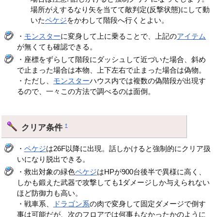
場所がえするなり矢を当てて敵判定(反撃状態)にして動
いた
ペケジ
をかわして階段へ行くとよい。
・
モンスター
に変身して上に乗ることで、上記の
アイテム
が無くても確認できる。
・座標をずらして階段にダッシュして近づいた場合、斜め
で止まった場合は本物、上下左右で止まった場合は偽物。
・ただし、
モンスター
ハウス内では複数の偽階段が出現す
るので、一々この方法で調べるのは面倒。
クリア条件
†
・
ペケジ
は26F以降に出現。話しかけると強制的にクリア扱
いになり脱出できる。
・救出対象の緑色
ペケジ
はHPが900台後半で異様に高く、
しかも鍛えた武器で攻撃しても1ダメージしか与えられない
ほど防御力も高い。
・戦車系、
ドラゴン系
の肉で変身して固定ダメージで倒す
事は可能だが、次のフロアでは何事もなかったかのように