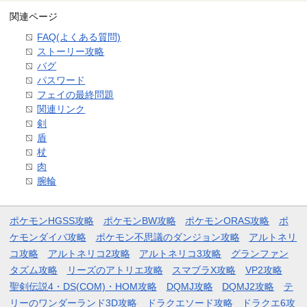
関連ページ
FAQ(よくある質問)
ストーリー攻略
バグ
パスワード
フェイの最終問題
関連リンク
剣
盾
杖
肉
腕輪
ポケモンHGSS攻略
ポケモンBW攻略
ポケモンORAS攻略
ポ
ケモンダイパ攻略
ポケモン不思議のダンジョン攻略
アルトネリ
コ攻略
アルトネリコ2攻略
アルトネリコ3攻略
グランファン
タズム攻略
リーズのアトリエ攻略
スマブラX攻略
VP2攻略
聖剣伝説4・DS(COM)・HOM攻略
DQMJ攻略
DQMJ2攻略
テ
リーのワンダーランド3D攻略
ドラクエソード攻略
ドラクエ6攻