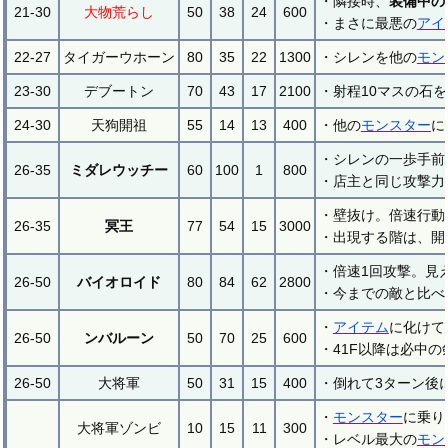
・隣接時、
装備中の
21-30
大物荒らし
50
38
24
600
・まさに最悪の
アイ
22-27
タイガーウホーン
80
35
22
1300
・シレンを他の
モン
23-30
デブートン
70
43
17
2100
・射程10マスの石
24-30
天狗開祖
55
14
13
400
・他の
モンスター
に
・シレンの一歩手前
26-35
ミダレウッチー
60
100
1
800
・店主と同じ攻撃力
・壁抜け。倍速行動
26-35
冥王
77
54
15
3000
・出現する階は、開
・倍速1回攻撃。見
26-50
バイオロイド
80
84
62
2800
・今までの敵と比べ
・
アイテム
に化けて
26-50
ンバルーン
50
70
25
600
・41F以降は必中
26-50
大将軍
50
31
15
400
・倒れて3ターン後
・
モンスター
に乗り
大将軍ゾンビ
10
15
11
300
・レベル最大の
モン