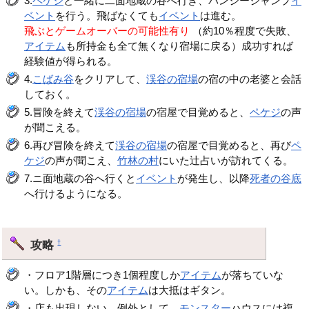
3.
ペケジ
と一緒に二面地蔵の谷へ行き、バンジージャンプ
イ
ベント
を行う。飛ばなくても
イベント
は進む。
飛ぶとゲームオーバーの可能性有り
（約10％程度で失敗、
アイテム
も所持金も全て無くなり宿場に戻る）成功すれば
経験値が得られる。
4.
こばみ谷
をクリアして、
渓谷の宿場
の宿の中の老婆と会話
しておく。
5.冒険を終えて
渓谷の宿場
の宿屋で目覚めると、
ペケジ
の声
が聞こえる。
6.再び冒険を終えて
渓谷の宿場
の宿屋で目覚めると、再び
ペ
ケジ
の声が聞こえ、
竹林の村
にいた辻占いが訪れてくる。
7.ニ面地蔵の谷へ行くと
イベント
が発生し、以降
死者の谷底
へ行けるようになる。
攻略
†
・フロア1階層につき1個程度しか
アイテム
が落ちていな
い。しかも、その
アイテム
は大抵はギタン。
・店も出現しない。例外として、
モンスター
ハウスには複