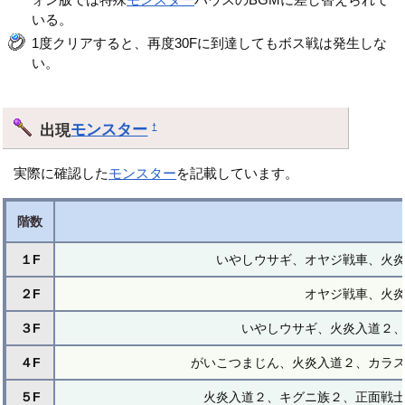
いる。
1度クリアすると、再度30Fに到達してもボス戦は発生しな
い。
出現
モンスター
†
実際に確認した
モンスター
を記載しています。
階数
１F
いやしウサギ、オヤジ戦車、火
２F
オヤジ戦車、火
３F
いやしウサギ、火炎入道２
４F
がいこつまじん、火炎入道２、カラ
５F
火炎入道２、キグニ族２、正面戦