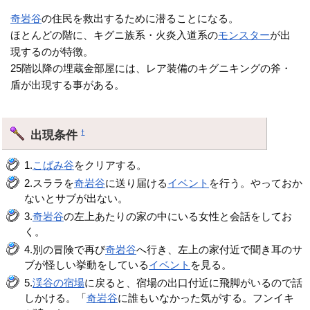
奇岩谷
の住民を救出するために潜ることになる。
ほとんどの階に、キグニ族系・火炎入道系の
モンスター
が出
現するのが特徴。
25階以降の埋蔵金部屋には、レア装備のキグニキングの斧・
盾が出現する事がある。
出現条件
†
1.
こばみ谷
をクリアする。
2.スララを
奇岩谷
に送り届ける
イベント
を行う。やっておか
ないとサブが出ない。
3.
奇岩谷
の左上あたりの家の中にいる女性と会話をしてお
く。
4.別の冒険で再び
奇岩谷
へ行き、左上の家付近で聞き耳のサ
ブが怪しい挙動をしている
イベント
を見る。
5.
渓谷の宿場
に戻ると、宿場の出口付近に飛脚がいるので話
しかける。「
奇岩谷
に誰もいなかった気がする。フンイキ