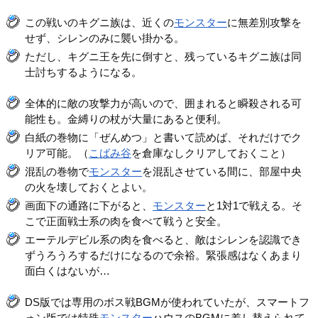
この戦いのキグニ族は、近くの
モンスター
に無差別攻撃を
せず、シレンのみに襲い掛かる。
ただし、キグニ王を先に倒すと、残っているキグニ族は同
士討ちするようになる。
全体的に敵の攻撃力が高いので、囲まれると瞬殺される可
能性も。金縛りの杖が大量にあると便利。
白紙の巻物に「ぜんめつ」と書いて読めば、それだけでク
リア可能。（
こばみ谷
を倉庫なしクリアしておくこと）
混乱の巻物で
モンスター
を混乱させている間に、部屋中央
の火を壊しておくとよい。
画面下の通路に下がると、
モンスター
と1対1で戦える。そ
こで正面戦士系の肉を食べて戦うと安全。
エーテルデビル系の肉を食べると、敵はシレンを認識でき
ずうろうろするだけになるので余裕。緊張感はなくあまり
面白くはないが…
DS版では専用のボス戦BGMが使われていたが、スマートフ
ォン版では特殊
モンスター
ハウスのBGMに差し替えられて