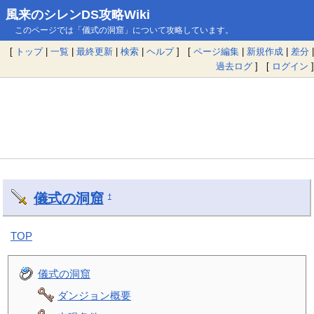
風来のシレンDS攻略Wiki
このページでは「儀式の洞窟」について攻略しています。
[
トップ
|
一覧
|
最終更新
|
検索
|
ヘルプ
] [
ページ編集
|
新規作成
|
差分
|
過去ログ
] [
ログイン
]
儀式の洞窟
†
TOP
儀式の洞窟
ダンジョン概要