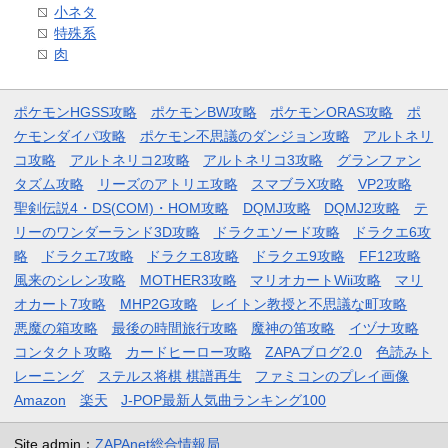
小ネタ
特殊系
肉
ポケモンHGSS攻略
ポケモンBW攻略
ポケモンORAS攻略
ポ
ケモンダイパ攻略
ポケモン不思議のダンジョン攻略
アルトネリ
コ攻略
アルトネリコ2攻略
アルトネリコ3攻略
グランファン
タズム攻略
リーズのアトリエ攻略
スマブラX攻略
VP2攻略
聖剣伝説4・DS(COM)・HOM攻略
DQMJ攻略
DQMJ2攻略
テ
リーのワンダーランド3D攻略
ドラクエソード攻略
ドラクエ6攻
略
ドラクエ7攻略
ドラクエ8攻略
ドラクエ9攻略
FF12攻略
風来のシレン攻略
MOTHER3攻略
マリオカートWii攻略
マリ
オカート7攻略
MHP2G攻略
レイトン教授と不思議な町攻略
悪魔の箱攻略
最後の時間旅行攻略
魔神の笛攻略
イヅナ攻略
コンタクト攻略
カードヒーロー攻略
ZAPAブログ2.0
色読みト
レーニング
ステルス将棋 棋譜再生
ファミコンのプレイ画像
Amazon
楽天
J-POP最新人気曲ランキング100
Site admin：
ZAPAnet総合情報局