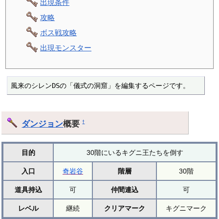
出現条件
攻略
ボス戦攻略
出現モンスター
風来のシレンDSの「儀式の洞窟」を編集するページです。
ダンジョン
概要
†
目的
30階にいるキグニ王たちを倒す
入口
奇岩谷
階層
30階
道具持込
可
仲間連込
可
レベル
継続
クリアマーク
キグニマーク