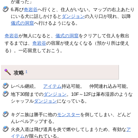
が違った」
6.再び
奇岩谷
へ行くと、住人がいない。マップの右上あたり
にいる犬に話しかけると
ダンジョン
の入り口が現れ、以降
儀式の洞窟
へ行けるようになる。
奇岩谷
が無人になると、
儀式の洞窟
をクリアして住人を救出
するまでは、
奇岩谷
の宿屋が使えなくなる（預かり所は使え
る）。一応留意しておこう。
攻略
†
レベル継続。
アイテム
持込可能。 仲間連れ込み可能。
地下30階までの
ダンジョン
。10F～12Fは瀑布湿原のような
シャッフル
ダンジョン
になっている。
キグニ族は勝手に他の
モンスター
を倒してしまい、どんど
んレベルアップする。
火炎入道は飛び道具を炎で燃やしてしまうため、有効な
ア
イテム
が限られている。