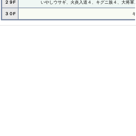
２９F
いやしウサギ、火炎入道４、キグニ族４、大将軍
３０F