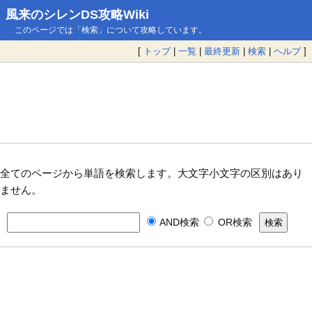
風来のシレンDS攻略Wiki
このページでは「検索」について攻略しています。
[
トップ
|
一覧
|
最終更新
|
検索
|
ヘルプ
]
全てのページから単語を検索します。大文字小文字の区別はあり
ません。
AND検索
OR検索