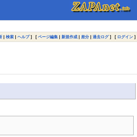
新
|
検索
|
ヘルプ
] [
ページ編集
|
新規作成
|
差分
|
過去ログ
] [
ログイン
]