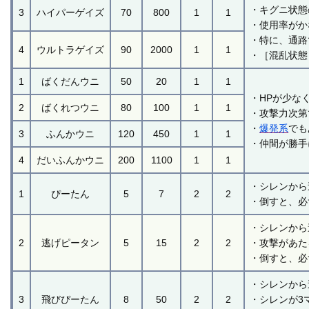
・キグニ状態
3
ハイパーゲイズ
70
800
1
1
・使用率がか
・特に、通路
4
ウルトラゲイズ
90
2000
1
1
・［混乱状態
1
ばくだんウニ
50
20
1
1
・HPが少な
2
ばくれつウニ
80
100
1
1
・攻撃力次第
・
爆発系
でも
3
ふんかウニ
120
450
1
1
・仲間が勝手
4
だいふんかウニ
200
1100
1
1
・シレンから
1
ぴーたん
5
7
2
2
・倒すと、必
・シレンから
2
逃げピータン
5
15
2
2
・攻撃があた
・倒すと、必
・シレンから
3
飛びぴーたん
8
50
2
2
・シレンが3