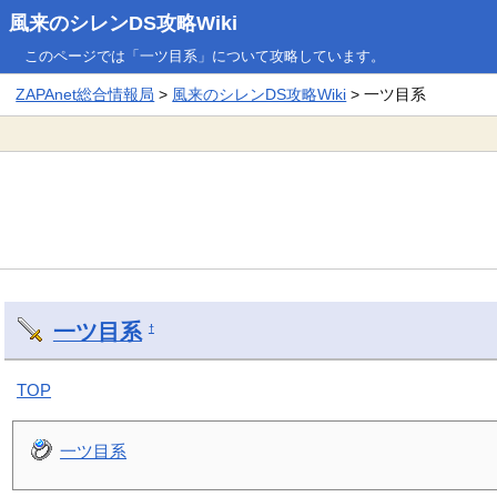
風来のシレンDS攻略Wiki
このページでは「一ツ目系」について攻略しています。
ZAPAnet総合情報局
>
風来のシレンDS攻略Wiki
> 一ツ目系
一ツ目系
†
TOP
一ツ目系