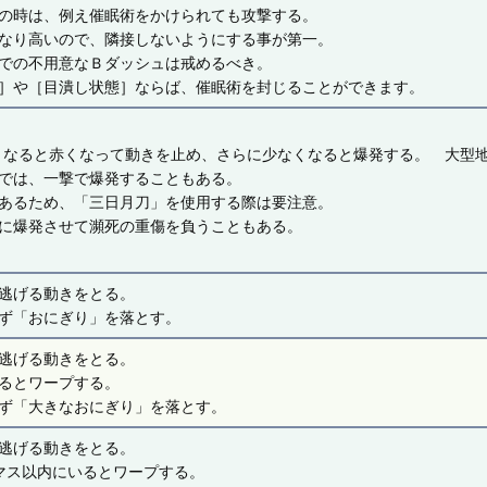
の時は、例え催眠術をかけられても攻撃する。
なり高いので、隣接しないようにする事が第一。
での不用意なＢダッシュは戒めるべき。
］や［目潰し状態］ならば、催眠術を封じることができます。
くなると赤くなって動きを止め、さらに少なくなると爆発する。 大型
では、一撃で爆発することもある。
あるため、「三日月刀」を使用する際は要注意。
に爆発させて瀕死の重傷を負うこともある。
逃げる動きをとる。
ず「おにぎり」を落とす。
逃げる動きをとる。
るとワープする。
ず「大きなおにぎり」を落とす。
逃げる動きをとる。
マス以内にいるとワープする。