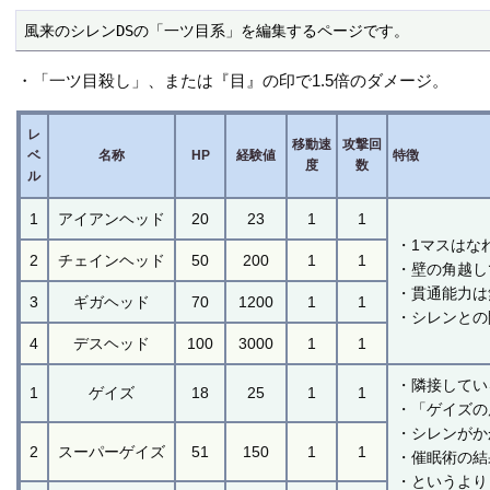
風来のシレンDSの「一ツ目系」を編集するページです。
・「一ツ目殺し」、または『目』の印で1.5倍のダメージ。
レ
移動速
攻撃回
ベ
名称
HP
経験値
特徴
度
数
ル
1
アイアンヘッド
20
23
1
1
・1マスはな
2
チェインヘッド
50
200
1
1
・壁の角越し
・貫通能力は
3
ギガヘッド
70
1200
1
1
・シレンとの
4
デスヘッド
100
3000
1
1
・隣接してい
1
ゲイズ
18
25
1
1
・「ゲイズの
・シレンがか
2
スーパーゲイズ
51
150
1
1
・催眠術の結
・というより