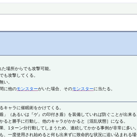
れた場所からでも攻撃可能。
でも攻撃してくる。
無い。
間に他の
モンスター
がいた場合、その
モンスター
に当たる。
るキャラに催眠術をかけてくる。
盾」（あるいは『ゲ』の印付き盾）を装備していれば防ぐことが出来る
かると勝手に行動し、他のキャラがかかると［混乱状態］になる。
果、1ターン分行動してしまうため、連続してかかる事例が非常に多い
も、一度使用され始めると何も出来ずに致命的な状況に追い込まれる場