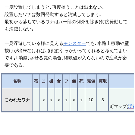
一度設置してしまうと､再度拾うことは出来ない｡
設置したワナは数回発動すると消滅してしまう｡
最初から落ちているワナは､(一部の例外を除き)何度発動して
も消滅しない｡
一見浮遊している様に見える
モンスター
でも､水路上移動や壁
抜けが出来なければ､(ほぼ)引っかかってくれると考えてよい
です｡｢消滅｣させる罠の場合､経験値が入らないので注意が必
要である｡
名称
宿
こ
掛
食
フ
儀
死
売値
買取
こわれたワナ
※
※
※
※
※
※
10
3
町マップ(
渓