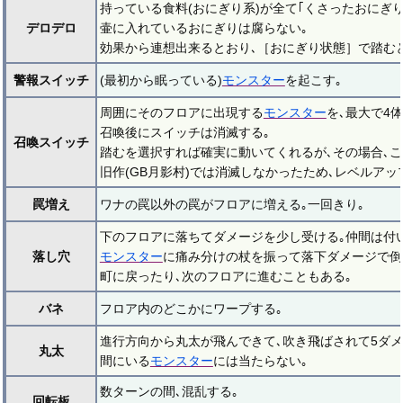
持っている食料(おにぎり系)が全て｢くさったおにぎり
デロデロ
壷に入れているおにぎりは腐らない｡
効果から連想出来るとおり､［おにぎり状態］で踏む
警報スイッチ
(最初から眠っている)
モンスター
を起こす｡
周囲にそのフロアに出現する
モンスター
を､最大で4
召喚後にスイッチは消滅する｡
召喚スイッチ
踏むを選択すれば確実に動いてくれるが､その場合､こ
旧作(GB月影村)では消滅しなかったため､レベルアッ
罠増え
ワナの罠以外の罠がフロアに増える｡一回きり｡
下のフロアに落ちてダメージを少し受ける｡仲間は付
落し穴
モンスター
に痛み分けの杖を振って落下ダメージで倒
町に戻ったり､次のフロアに進むこともある｡
バネ
フロア内のどこかにワープする｡
進行方向から丸太が飛んできて､吹き飛ばされて5ダメ
丸太
間にいる
モンスター
には当たらない｡
数ターンの間､混乱する｡
回転板