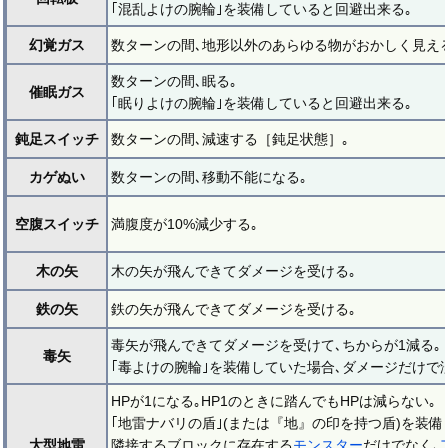
｢混乱よけの腕輪｣を装備していると回避出来る｡
幻覚ガス
数ターンの間､地形以外のあらゆる物がおかしく見える
数ターンの間､眠る｡
催眠ガス
｢眠りよけの腕輪｣を装備していると回避出来る｡
鈍足スイッチ
数ターンの間､減速する［鈍足状態］｡
カゲぬい
数ターンの間､移動不能になる｡
空腹スイッチ
満腹度が10%減少する｡
木の矢
木の矢が飛んできてダメージを受ける｡
鉄の矢
鉄の矢が飛んできてダメージを受ける｡
毒矢が飛んできてダメージを受けて､ちからが1減る｡
毒矢
｢毒よけの腕輪｣を装備していた場合､ダメージだけで
HPが1になる｡HP1のときに踏んでもHPは減らない｡
｢地雷ナバリの盾｣(または『地』の印を持つ盾)を装備
大型地雷
隣接するブロックに存在する
モンスター
だけでなく､