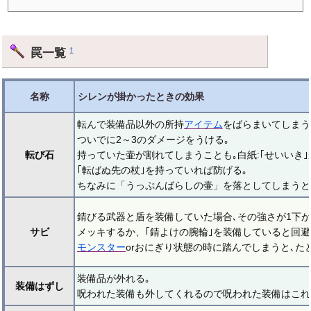
罠一覧
†
名称
シレンが掛かったときの効果
転んで装備品以外の所持
アイテム
をばらまいてしまう
ついでに2～3のダメージをうける｡
転び石
持っていた壷が割れてしまうことも｡白紙:｢せいいき｣
｢転ばぬ先の杖｣を持っていれば防げる｡
ちなみに「うっぷんばらしの壷」を落としてしまうと
錆びる武器と盾を装備していた場合､その強さが1下が
サビ
メッキするか、｢錆よけの腕輪｣を装備していると回避
モンスター
orおにぎり状態の時に踏んでしまうと､た
装備品が外れる｡
装備はずし
呪われた装備も外してくれるので呪われた装備はこれ