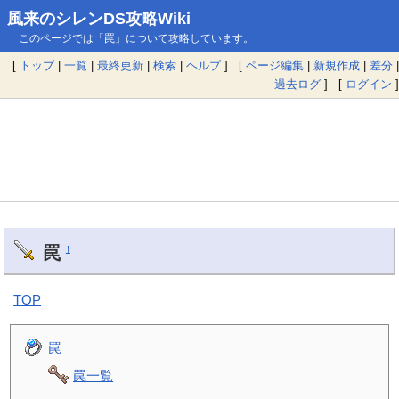
風来のシレンDS攻略Wiki
このページでは「罠」について攻略しています。
[
トップ
|
一覧
|
最終更新
|
検索
|
ヘルプ
] [
ページ編集
|
新規作成
|
差分
|
過去ログ
] [
ログイン
]
罠
†
TOP
罠
罠一覧