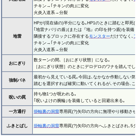
チキン→｢チキンの肉｣に変化
火炎入道系→分裂
HPが(現在値の)半分になる｡HP1のときに踏むと即死(
｢地雷ナバリの盾｣(または『地』の印を持つ盾)を装備し
地雷
隣接するブロックに存在する
モンスター
だけでなく､
チキン→｢チキンの肉｣に変化
火炎入道系→分裂
数ターンの間､［おにぎり状態］になる｡
おにぎり
［おにぎり状態］のときにデロデロのワナを踏んでし
最初から見えている罠｡今回は､なかなか作動しない気
強制バネ
踏むを選択すれば確実に動いてくれるが､その場合､こ
持ち物1つが呪われる｡
呪いの罠
｢呪いよけの腕輪｣を装備していると回避出来る｡
一方通行
掛軸裏の洞窟
専用罠(?)矢印の方向に無理やり移動さ
ふきとばし
掛軸裏の洞窟
専用罠(?)矢印の方向へふきとばされ､5