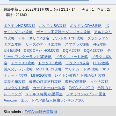
最終更新日：2022年11月08日 (火) 23:17:14
今日：1 昨日：27
累計：221340
ポケモンHGSS攻略
ポケモンBW攻略
ポケモンORAS攻略
ポ
ケモンダイパ攻略
ポケモン不思議のダンジョン攻略
アルトネリ
コ攻略
アルトネリコ2攻略
アルトネリコ3攻略
グランファン
タズム攻略
リーズのアトリエ攻略
スマブラX攻略
VP2攻略
聖剣伝説4・DS(COM)・HOM攻略
DQMJ攻略
DQMJ2攻略
テ
リーのワンダーランド3D攻略
ドラクエソード攻略
ドラクエ6攻
略
ドラクエ7攻略
ドラクエ8攻略
ドラクエ9攻略
FF12攻略
風来のシレン攻略
MOTHER3攻略
マリオカートWii攻略
マリ
オカート7攻略
MHP2G攻略
レイトン教授と不思議な町攻略
悪魔の箱攻略
最後の時間旅行攻略
魔神の笛攻略
イヅナ攻略
コンタクト攻略
カードヒーロー攻略
ZAPAブログ2.0
色読みト
レーニング
ステルス将棋 棋譜再生
ファミコンのプレイ画像
Amazon
楽天
J-POP最新人気曲ランキング100
Site admin：
ZAPAnet総合情報局